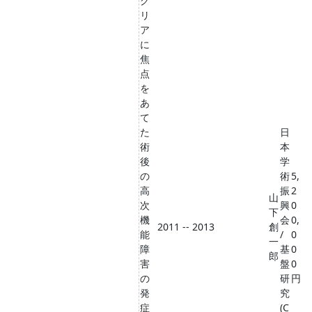
グ
リ
ア
に
焦
点
を
あ
て
た
日
術
本
後
学
の
術
5,
高
振
2
山
次
興
0
下
機
会
0,
2011 -- 2013
創
能
/
0
一
障
基
0
郎
害
盤
0
の
研
円
発
究
症
(C