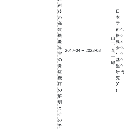
術
後
日
の
本
高
学
次
術
4,
機
振
6
山
能
興
8
下
障
会
0,
2017-04 -- 2023-03
創
害
/
0
一
の
基
0
郎
発
盤
0
症
研
円
機
究
序
(C
の
)
解
明
と
そ
の
予