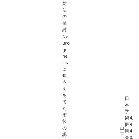
防
法
の
検
討
Ne
uro
ge
ne
sis
に
焦
点
を
あ
日
て
本
た
学
術
術
4,
後
振
9
の
山
興
4
認
下
会
0,