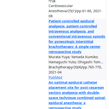
中誠
Cardiovascular
Anesthesia/25(1)/pp.61-66, 2021-
08
Patient-controlled epidural
analgesia, patient-controlled
intravenous analgesia, and
conventional intravenous opioids
for gynecologic interstitial
brachytherapy: A single-center
retrospective study
Murata Yuya; Yamada Kumiko;
Hamaguchi Yuto; Ohigashi Tom...
Brachytherapy/20(4)/pp.765-770,
2021-04
PubMed
An optimal epidural catheter
placement site for post-cesarean
section analgesia with double-
space technique combined spinal-
epidural anesthesia: a
retrospective study