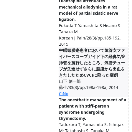
Olanzapine attenuates
mechanical allodynia in a rat
model of partial sciatic nerve
ligation.
Fukuda T Yamashita S Hisano S
Tanaka M
Korean J Pain/28(3)/pp.185-192,
2015
中咽頭腫瘍患者において気管支ファ
イバースコープガイド下の経鼻気管
挿管を施行したところ、気管チュー
ブが先進せずさらに腫瘍から出血を
きたしたためCVCIに陥った症例
山下 創一郎
蘇生/33(3)/pp.198a-198a, 2014
CiNii
The anesthetic management of a
patient with stiff-person
syndrome undergoing
thymectomy.
Tadokoro T; Yamashita S; Ishigaki
M; Takahashi S; Tanaka M.