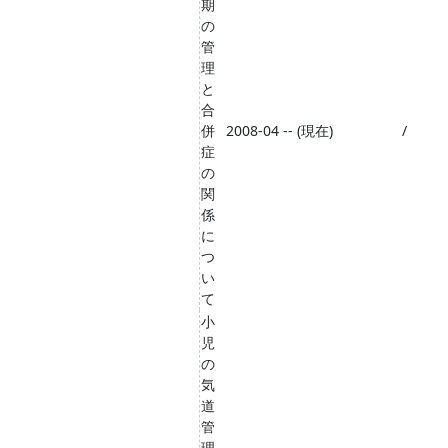
期
の
管
理
と
合
併
2008-04 -- (現在)
/
症
の
関
係
に
つ
い
て
小
児
の
気
道
管
理