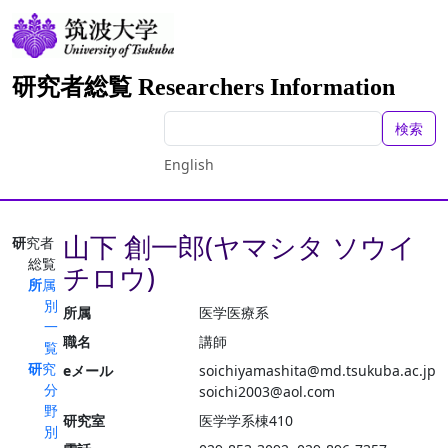
研究者総覧 Researchers Information
検索
English
山下 創一郎(ヤマシタ ソウイ
研究者
総覧
チロウ)
所属
別
所属
医学医療系
一
職名
講師
覧
研究
eメール
soichiyamashita@md.tsukuba.ac.jp
分
soichi2003@aol.com
野
研究室
医学学系棟410
別