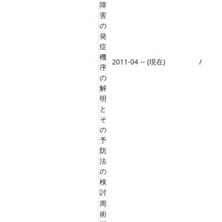
障
害
の
発
症
機
2011-04 -- (現在)
/
序
の
解
明
と
そ
の
予
防
法
の
検
討
周
術