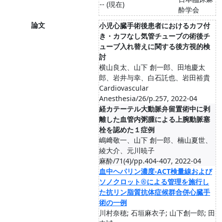
-- (現在)
酔学会
論文
小児心臓手術後患者におけるカフ付
き・カフなし気管チューブの術後チ
ューブ入れ替えに関する後方視的検
討
横山良太、山下 創一郎、田地慶太
郎、岩井与幸、白石託也、岩田裕貴
Cardiovascular
Anesthesia/26/p.257, 2022-04
経カテーテル大動脈弁留置術中に剥
離した血管内粥腫による上腕動脈塞
栓を認めた１症例
嶋﨑敬一、山下 創一郎、楠山夏世、
綾大介、元川暁子
麻酔/71(4)/pp.404-407, 2022-04
血中ヘパリン濃度-ACT検量線および
ソノクロット®による管理を施行し
た抗リン脂質抗体症候群合併心臓手
術の一例
川村奈穂; 石垣麻衣子; 山下創一郎; 田