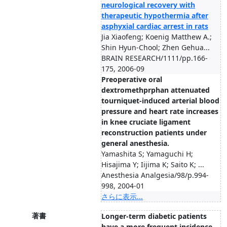
neurological recovery with
therapeutic hypothermia after
asphyxial cardiac arrest in rats
Jia Xiaofeng; Koenig Matthew A.;
Shin Hyun-Chool; Zhen Gehua...
BRAIN RESEARCH/1111/pp.166-
175, 2006-09
Preoperative oral
dextromethprphan attenuated
tourniquet-induced arterial blood
pressure and heart rate increases
in knee cruciate ligament
reconstruction patients under
general anesthesia.
Yamashita S; Yamaguchi H;
Hisajima Y; Iijima K; Saito K; ...
Anesthesia Analgesia/98/p.994-
998, 2004-01
さらに表示...
著書
Longer-term diabetic patients
have a more frequent incidence