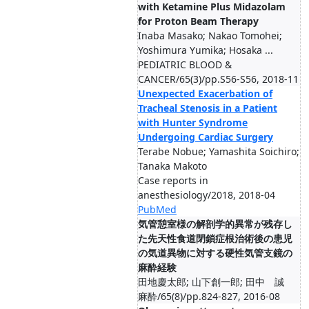
with Ketamine Plus Midazolam
for Proton Beam Therapy
Inaba Masako; Nakao Tomohei;
Yoshimura Yumika; Hosaka ...
PEDIATRIC BLOOD &
CANCER/65(3)/pp.S56-S56, 2018-11
Unexpected Exacerbation of
Tracheal Stenosis in a Patient
with Hunter Syndrome
Undergoing Cardiac Surgery
Terabe Nobue; Yamashita Soichiro;
Tanaka Makoto
Case reports in
anesthesiology/2018, 2018-04
PubMed
気管憩室様の解剖学的異常が残存し
た先天性食道閉鎖症根治術後の患児
の気道異物に対する硬性気管支鏡の
麻酔経験
田地慶太郎; 山下創一郎; 田中 誠
麻酔/65(8)/pp.824-827, 2016-08