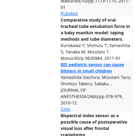
Masui/60(10)/pp.1173-1175, 2011-
01
PubMed
Comparative study of oral
tracheal tube extubation force in
a baby manikin model: taping
methods and tube diameters.
Kurokawa Y; Shimizu T; Yamashita
S; Tanaka M; Mizutani T.
Masui/60/p.9820984, 2011-01
BIS pediatric sensor can cause
blisters in small children
Yamashita Soichiro; Mizutani Taro;
Shimizu Takeru; Sakaku...
JOURNAL OF
ANESTHESIA/24(6)/pp.978-979,
2010-12
CiNii
Bispectral index sensor as a
possible cause of postoperative
visual loss after frontal
craniotomy.