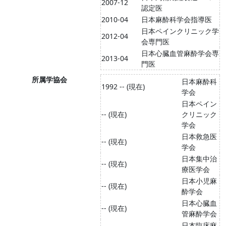
2007-12
認定医
2010-04
日本麻酔科学会指導医
日本ペインクリニック学
2012-04
会専門医
日本心臓血管麻酔学会専
2013-04
門医
所属学協会
日本麻酔科
1992 -- (現在)
学会
日本ペイン
-- (現在)
クリニック
学会
日本救急医
-- (現在)
学会
日本集中治
-- (現在)
療医学会
日本小児麻
-- (現在)
酔学会
日本心臓血
-- (現在)
管麻酔学会
日本臨床麻