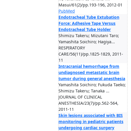
Masui/61(2)/pp.193-196, 2012-01
PubMed
Endotracheal Tube Extubation
Force: Adhesive Tape Versus
Endotracheal Tube Holder
Shimizu Takeru; Mizutani Taro;
Yamashita Soichiro; Hagiya...
RESPIRATORY
CARE/56(11)/pp.1825-1829, 2011-
11
Intracranial hemorrhage from
undiagnosed metastatic brain
tumor during general anesthesia
Yamashita Soichiro; Fukuda Taeko;
Shimizu Takeru; Tanaka ...
JOURNAL OF CLINICAL
ANESTHESIA/23(7)/pp.562-564,
2011-11
Skin lesions associated with BIS
monitoring in pediatric patients
undergoing cardiac surgery