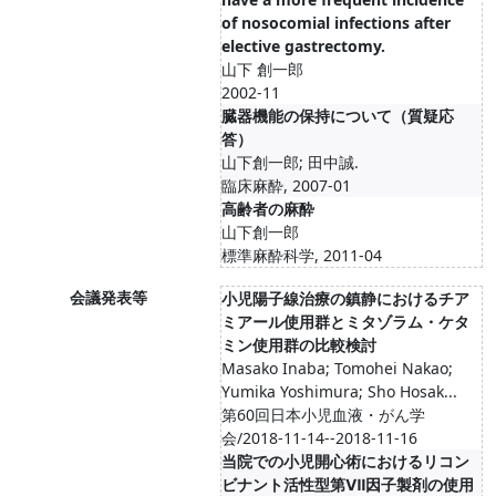
of nosocomial infections after
elective gastrectomy.
山下 創一郎
2002-11
臓器機能の保持について（質疑応
答）
山下創一郎; 田中誠.
臨床麻酔, 2007-01
高齢者の麻酔
山下創一郎
標準麻酔科学, 2011-04
会議発表等
小児陽子線治療の鎮静におけるチア
ミアール使用群とミタゾラム・ケタ
ミン使用群の比較検討
Masako Inaba; Tomohei Nakao;
Yumika Yoshimura; Sho Hosak...
第60回日本小児血液・がん学
会/2018-11-14--2018-11-16
当院での小児開心術におけるリコン
ビナント活性型第Ⅶ因子製剤の使用