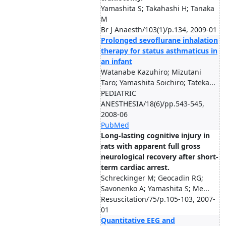
Yamashita S; Takahashi H; Tanaka
M
Br J Anaesth/103(1)/p.134, 2009-01
Prolonged sevoflurane inhalation
therapy for status asthmaticus in
an infant
Watanabe Kazuhiro; Mizutani
Taro; Yamashita Soichiro; Tateka...
PEDIATRIC
ANESTHESIA/18(6)/pp.543-545,
2008-06
PubMed
Long-lasting cognitive injury in
rats with apparent full gross
neurological recovery after short-
term cardiac arrest.
Schreckinger M; Geocadin RG;
Savonenko A; Yamashita S; Me...
Resuscitation/75/p.105-103, 2007-
01
Quantitative EEG and