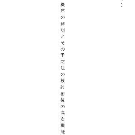
機
)
序
の
解
明
と
そ
の
予
防
法
の
検
討
術
後
の
高
次
機
能