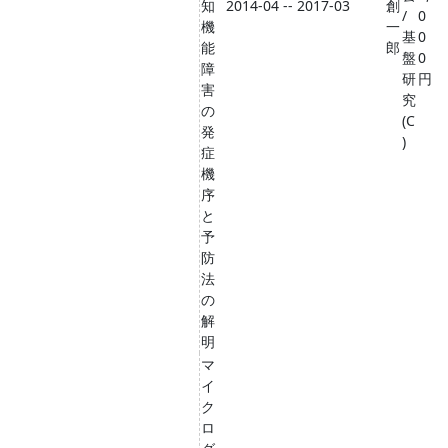
知
2014-04 -- 2017-03
創
/
0
機
一
基
0
能
郎
盤
0
障
研
円
害
究
の
(C
発
)
症
機
序
と
予
防
法
の
解
明
マ
イ
ク
ロ