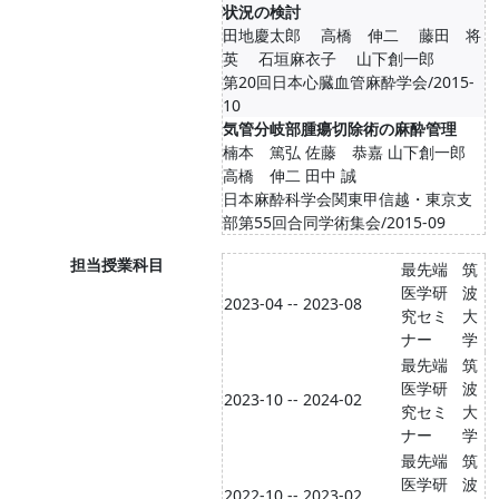
状況の検討
田地慶太郎 高橋 伸二 藤田 将
英 石垣麻衣子 山下創一郎
第20回日本心臓血管麻酔学会/2015-
10
気管分岐部腫瘍切除術の麻酔管理
楠本 篤弘 佐藤 恭嘉 山下創一郎
高橋 伸二 田中 誠
日本麻酔科学会関東甲信越・東京支
部第55回合同学術集会/2015-09
担当授業科目
最先端
筑
医学研
波
2023-04 -- 2023-08
究セミ
大
ナー
学
最先端
筑
医学研
波
2023-10 -- 2024-02
究セミ
大
ナー
学
最先端
筑
医学研
波
2022-10 -- 2023-02