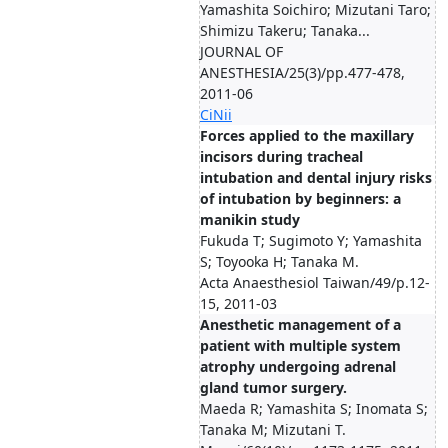
Yamashita Soichiro; Mizutani Taro;
Shimizu Takeru; Tanaka...
JOURNAL OF
ANESTHESIA/25(3)/pp.477-478,
2011-06
CiNii
Forces applied to the maxillary
incisors during tracheal
intubation and dental injury risks
of intubation by beginners: a
manikin study
Fukuda T; Sugimoto Y; Yamashita
S; Toyooka H; Tanaka M.
Acta Anaesthesiol Taiwan/49/p.12-
15, 2011-03
Anesthetic management of a
patient with multiple system
atrophy undergoing adrenal
gland tumor surgery.
Maeda R; Yamashita S; Inomata S;
Tanaka M; Mizutani T.