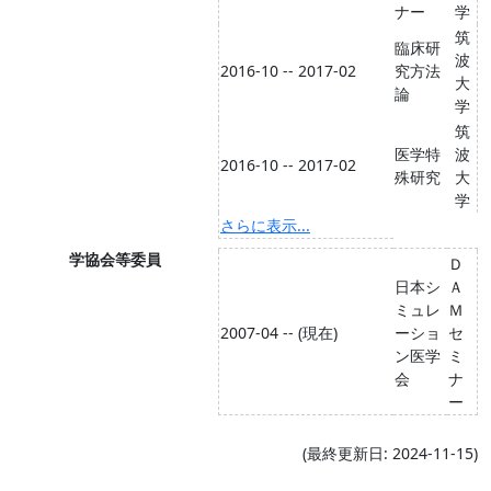
ナー
学
筑
臨床研
波
2016-10 -- 2017-02
究方法
大
論
学
筑
医学特
波
2016-10 -- 2017-02
殊研究
大
学
さらに表示...
学協会等委員
Ｄ
日本シ
Ａ
ミュレ
Ｍ
2007-04 -- (現在)
ーショ
セ
ン医学
ミ
会
ナ
ー
(最終更新日: 2024-11-15)