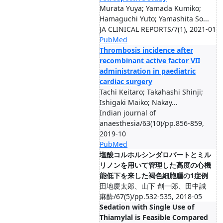
Murata Yuya; Yamada Kumiko;
Hamaguchi Yuto; Yamashita So...
JA CLINICAL REPORTS/7(1), 2021-01
PubMed
Thrombosis incidence after
recombinant active factor VII
administration in paediatric
cardiac surgery
Tachi Keitaro; Takahashi Shinji;
Ishigaki Maiko; Nakay...
Indian journal of
anaesthesia/63(10)/pp.856-859,
2019-10
PubMed
塩酸コルホルシンダロパートとミル
リノンを用いて管理した高度の心機
能低下を来した褐色細胞腫の1症例
田地慶太郎、山下 創一郎、田中誠
麻酔/67(5)/pp.532-535, 2018-05
Sedation with Single Use of
Thiamylal is Feasible Compared