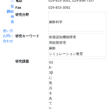
電話
029-853-3092, 029-896-7357
一
覧
Fax
029-853-3092
詳細
研究分野
検
索
麻酔科学
使い方
お問い
研究キーワード
術後認知機能障害
合わせ
周術期管理
麻酔
シミュレーション教育
研究課題
GS
K-
3β
に
焦
点
を
あ
て
た