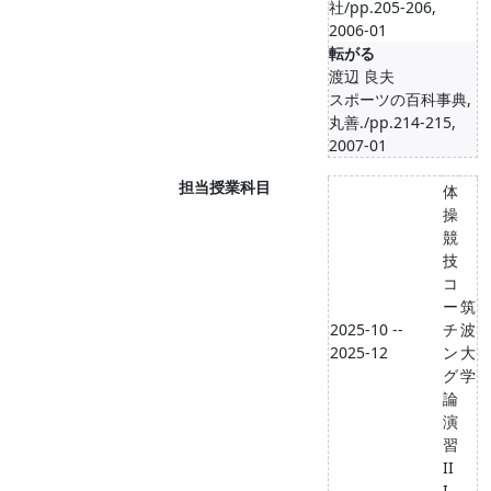
社/pp.205-206,
2006-01
転がる
渡辺 良夫
スポーツの百科事典,
丸善./pp.214-215,
2007-01
担当授業科目
体
操
競
技
コ
ー
筑
2025-10 --
チ
波
2025-12
ン
大
グ
学
論
演
習
II
I