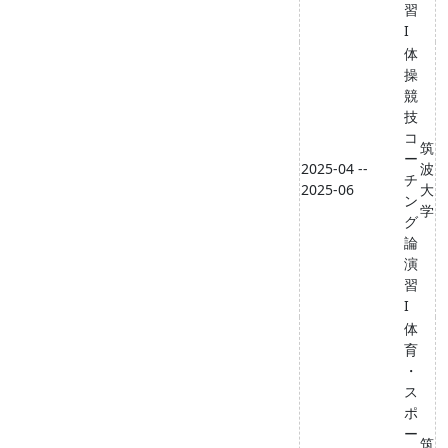
習
I
体
操
競
技
コ
筑
ー
2025-04 --
波
チ
2025-06
大
ン
学
グ
論
演
習
I
体
育
・
ス
ポ
ー
筑