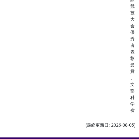
競
技
大
会
優
秀
者
表
彰
受
賞
、
文
部
科
学
省
(最終更新日: 2026-08-05)