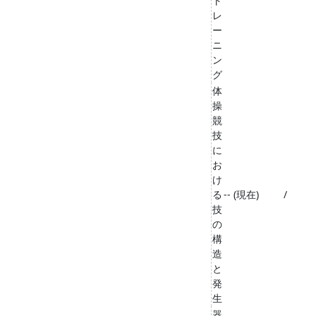
ト
レ
ー
ニ
ン
グ
体
操
競
技
に
お
け
る
-- (現在)
/
技
の
構
造
と
発
生
器