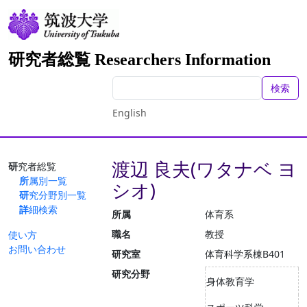
研究者総覧 Researchers Information
検索
English
渡辺 良夫(ワタナベ ヨ
研究者総覧
所属別一覧
シオ)
研究分野別一覧
詳細検索
所属
体育系
職名
教授
使い方
お問い合わせ
研究室
体育科学系棟B401
研究分野
身体教育学