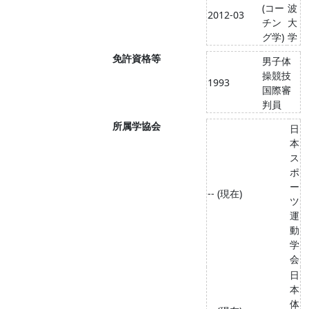
(コー
波
2012-03
チン
大
グ学)
学
免許資格等
男子体
操競技
1993
国際審
判員
所属学協会
日
本
ス
ポ
ー
-- (現在)
ツ
運
動
学
会
日
本
体