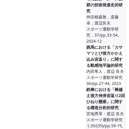
群の技術発達史的研
究
仲宗根森敦，斎藤
卓，渡辺良夫
スポーツ運動学研
究，37/pp.33-54,
2024-12
跳馬における「カサ
マツとび後方かかえ
込み宙返り」に関す
る動感地平論的研究
内田隼人，渡辺 良夫
スポーツ運動学研究
36/pp.27-44, 2023
鉄棒における「棒越
え後方伸身宙返り2回
ひねり懸垂」に関す
る構造分析的研究
宮地秀享・渡辺 良夫
スポーツ運動学研究
う35/(35)/pp.59-75,