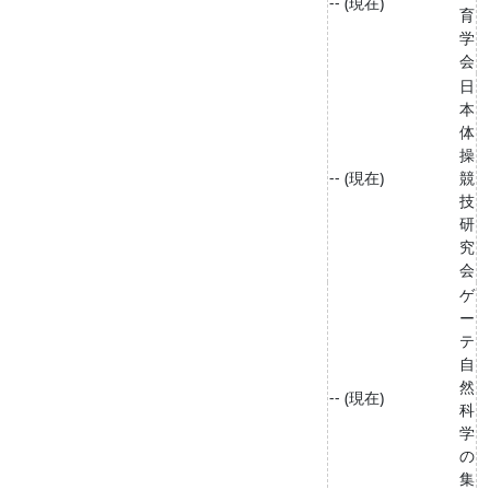
-- (現在)
育
学
会
日
本
体
操
-- (現在)
競
技
研
究
会
ゲ
ー
テ
自
然
-- (現在)
科
学
の
集