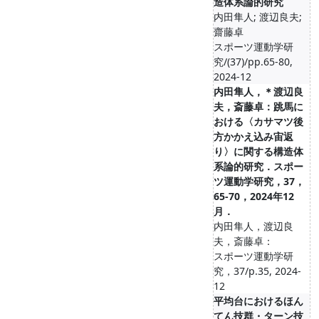
造体系論的研究
内田隼人; 渡辺良夫;
齋藤卓
スポーツ運動学研
究/(37)/pp.65-80,
2024-12
内田隼人，＊渡辺良
夫，斎藤卓：跳馬に
おける〈カサマツ後
方かかえ込み宙返
り〉に関する構造体
系論的研究．スポー
ツ運動学研究，37，
65-70，2024年12
月．
内田隼人，渡辺良
夫，斎藤卓：
スポーツ運動学研
究，37/p.35, 2024-
12
平均台におけるほん
てん技群・ターン技