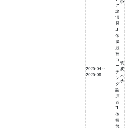
学
グ
論
演
習
II
体
操
競
技
コ
筑
ー
2025-04 --
波
チ
2025-08
大
ン
学
グ
論
演
習
II
体
操
競