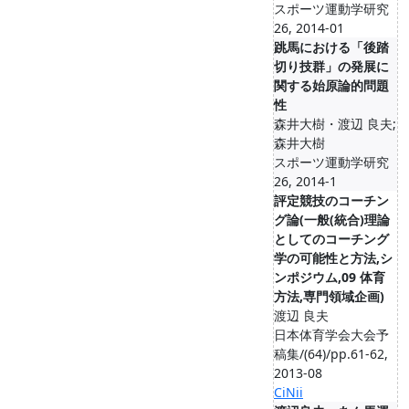
スポーツ運動学研究
26, 2014-01
跳馬における「後踏
切り技群」の発展に
関する始原論的問題
性
森井大樹・渡辺 良夫;
森井大樹
スポーツ運動学研究
26, 2014-1
評定競技のコーチン
グ論(一般(統合)理論
としてのコーチング
学の可能性と方法,シ
ンポジウム,09 体育
方法,専門領域企画)
渡辺 良夫
日本体育学会大会予
稿集/(64)/pp.61-62,
2013-08
CiNii