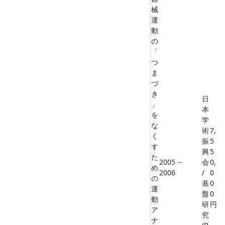
械
運
動
の
「
つ
ま
づ
き
日
」
本
を
学
な
術
7,
く
振
5
す
興
5
た
2005 --
会
0,
め
2006
/
0
の
基
0
運
盤
0
動
研
円
ア
究
ナ