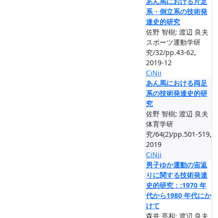
あん馬における片足
系・倒立系の技術発
達史的研究
佐野 智樹; 渡辺 良夫
スポーツ運動学研
究/32/pp.43-62,
2019-12
CiNii
あん馬における両足
系の技術発達史的研
究
佐野 智樹; 渡辺 良夫
体育学研
究/64(2)/pp.501-519,
2019
CiNii
男子ゆか運動の宙返
りに関する技術発達
史的研究：:1970 年
代から1980 年代にか
けて
森井 亮和; 渡辺 良夫