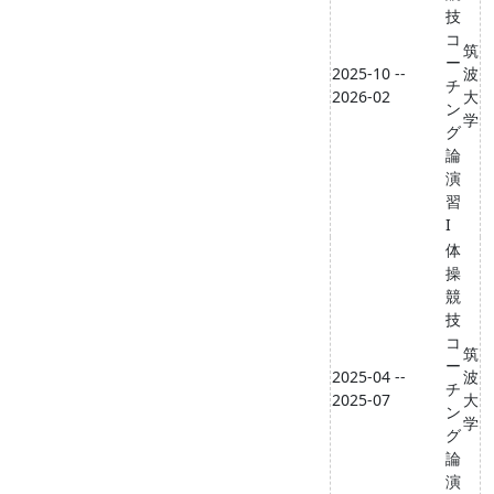
技
コ
筑
ー
2025-10 --
波
チ
2026-02
大
ン
学
グ
論
演
習
I
体
操
競
技
コ
筑
ー
2025-04 --
波
チ
2025-07
大
ン
学
グ
論
演