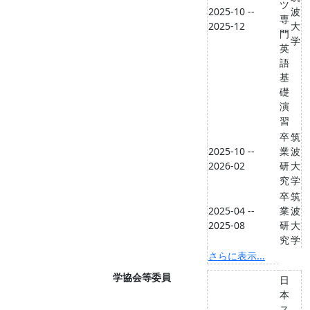
ツ
2025-10 --
波
専
2025-12
大
門
学
英
語
基
礎
演
習
卒
筑
2025-10 --
業
波
2026-02
研
大
究
学
卒
筑
2025-04 --
業
波
2025-08
研
大
究
学
さらに表示...
学協会等委員
日
本
ス