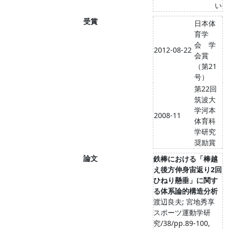
い
受賞
日本体
育学
会 学
2012-08-22
会賞
（第21
号）
第22回
筑波大
学河本
2008-11
体育科
学研究
奨励賞
論文
鉄棒における「棒越
え後方伸身宙返り2回
ひねり懸垂」に関す
る体系論的構造分析
渡辺良夫; 宮地秀享
スポーツ運動学研
究/38/pp.89-100,