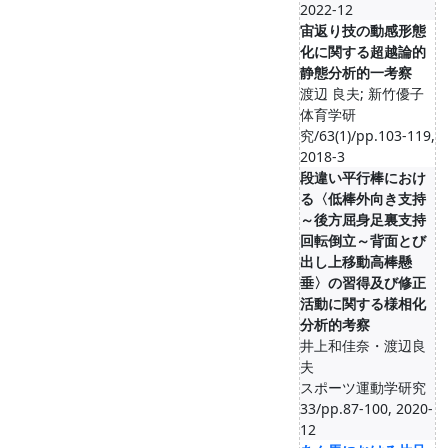
2022-12
宙返り技の動感形態
化に関する超越論的
静態分析的一考察
渡辺 良夫; 新竹優子
体育学研
究/63(1)/pp.103-119,
2018-3
段違い平行棒におけ
る〈低棒外向き支持
～後方屈身足裏支持
回転倒立～背面とび
出し上移動高棒懸
垂〉の習得及び修正
活動に関する様相化
分析的考察
井上和佳奈・渡辺良
夫
スポーツ運動学研究
33/pp.87-100, 2020-
12