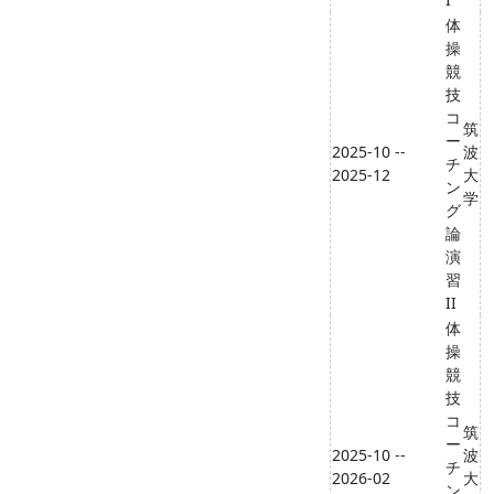
体
操
競
技
コ
筑
ー
2025-10 --
波
チ
2025-12
大
ン
学
グ
論
演
習
II
体
操
競
技
コ
筑
ー
2025-10 --
波
チ
2026-02
大
ン