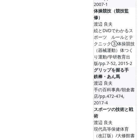
2007-1
体操競技（競技監
修）
渡辺 良夫
絵とDVDでわかるス
ポーツ ルールとテ
クニック③体操競技
（器械運動）体つく
り運動/学研教育出
版/pp.7-52, 2015-2
グリップを握る手
鉄棒・あん馬
渡辺 良夫
手の百科事典/朝倉書
店/pp.472-474,
2017-4
スポーツの技術と戦
術
渡辺 良夫
現代高等保健体育
（改訂版）/大修館書