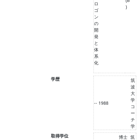
(B
ロ
)
ゴ
ン
の
開
発
と
体
系
化
学歴
筑
波
大
学
-- 1988
コ
ー
チ
学
取得学位
博士
筑