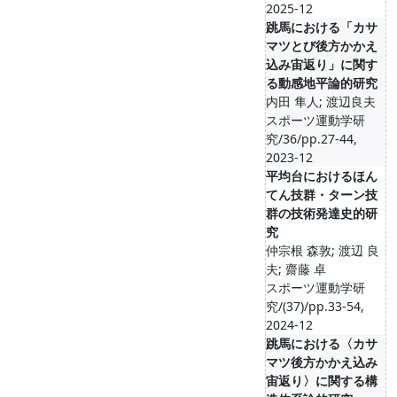
2025-12
跳馬における「カサ
マツとび後方かかえ
込み宙返り」に関す
る動感地平論的研究
内田 隼人; 渡辺良夫
スポーツ運動学研
究/36/pp.27-44,
2023-12
平均台におけるほん
てん技群・ターン技
群の技術発達史的研
究
仲宗根 森敦; 渡辺 良
夫; 齋藤 卓
スポーツ運動学研
究/(37)/pp.33-54,
2024-12
跳馬における〈カサ
マツ後方かかえ込み
宙返り〉に関する構