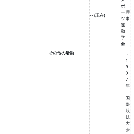
ポ
ー
理
-- (現在)
ツ
事
運
動
学
会
その他の活動
・
1
9
9
7
年
国
際
競
技
大
会