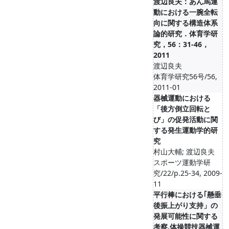
渡辺良夫：あん馬運
動における一腕全転
向に関する構造体系
論的研究．体育学研
究，56：31-46，
2011
渡辺良夫
体育学研究56号/56,
2011-01
器械運動における
「後方倒立回転と
び」の促発活動に関
する発生運動学的研
究
村山大輔; 渡辺良夫
スポーツ運動学研
究/22/p.25-34, 2009-
11
平行棒における｢懸垂
後振上がり支持」の
発展可能性に関する
考察,体操競技器械運