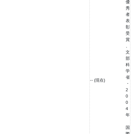
優
秀
者
表
彰
受
賞
、
文
部
科
学
省
-- (現在)
・
2
0
0
4
年
国
際