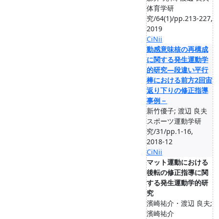
体育学研
究/64(1)/pp.213-227,
2019
CiNii
動感意味核の再構成
に関する発生運動学
的研究―段違い平行
棒における前方2回宙
返り下りの修正指導
事例－
新竹優子; 渡辺 良夫
スポーツ運動学研
究/31/pp.1-16,
2018-12
CiNii
マット運動における
後転の修正指導に関
する発生運動学的研
究
濱崎祐介・渡辺 良夫;
濱崎祐介