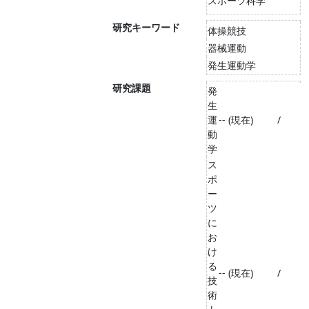
スポーツ科学
研究キーワード
体操競技
器械運動
発生運動学
研究課題
発
生
運
-- (現在)
/
動
学
ス
ポ
ー
ツ
に
お
け
る
-- (現在)
/
技
術