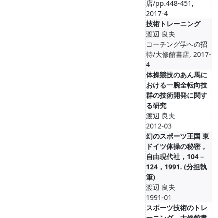
店/pp.448-451,
2017-4
技術トレーニング
渡辺 良夫
コーチング学への招
待/大修館書店, 2017-
4
体操競技のあん馬に
おける一腕全転向技
群の技術開発に関す
る研究
渡辺 良夫
2012-03
幻のスポーツ王国 東
ドイツ体操の秘密，
自由現代社，104－
124，1991. (分担執
筆)
渡辺 良夫
1991-01
スポーツ技術のトレ
ーニング，大修館書