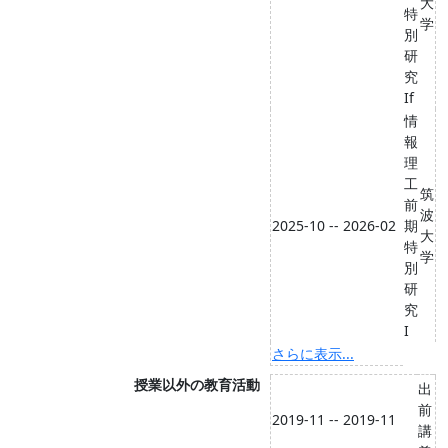
大
特
学
別
研
究
If
情
報
理
工
筑
前
波
2025-10 -- 2026-02
期
大
特
学
別
研
究
I
さらに表示...
授業以外の教育活動
出
前
2019-11 -- 2019-11
講