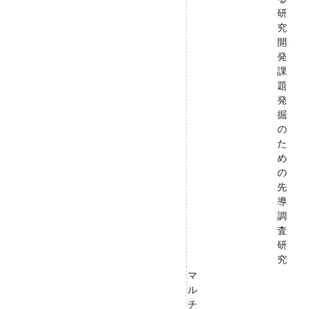
研
究
開
発
課
題
発
掘
の
た
め
の
先
導
調
査
研
究
マ
ル
チ