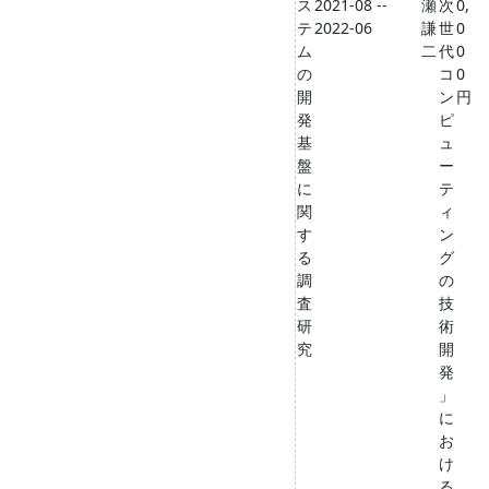
ス
2021-08 --
瀬
次
0,
テ
2022-06
謙
世
0
ム
二
代
0
の
コ
0
開
ン
円
発
ピ
基
ュ
盤
ー
に
テ
関
ィ
す
ン
る
グ
調
の
査
技
研
術
究
開
発
」
に
お
け
る