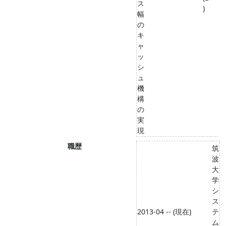
ス
)
幅
の
キ
ャ
ッ
シ
ュ
機
構
の
実
現
職歴
筑
波
大
学
シ
ス
2013-04 -- (現在)
テ
ム