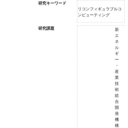
研究キーワード
リコンフィギュラブルコ
ンピューティング
研究課題
新
エ
ネ
ル
ギ
ー
・
産
業
技
術
総
合
開
発
機
構