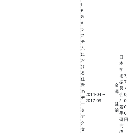
F
P
G
A
シ
ス
テ
ム
に
日
お
本
け
学
る
術
3,
任
振
7
意
金
興
7
の
澤
2014-04 --
会
0,
デ
2017-03
/
0
ー
健
若
0
タ
治
手
0
ア
研
円
ク
究
セ
(B