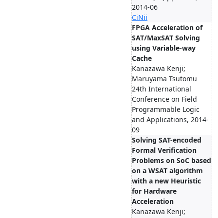
2014-06
CiNii
FPGA Acceleration of
SAT/MaxSAT Solving
using Variable-way
Cache
Kanazawa Kenji;
Maruyama Tsutomu
24th International
Conference on Field
Programmable Logic
and Applications, 2014-
09
Solving SAT-encoded
Formal Verification
Problems on SoC based
on a WSAT algorithm
with a new Heuristic
for Hardware
Acceleration
Kanazawa Kenji;