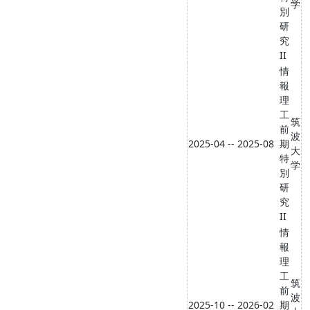
学
別
研
究
II
情
報
理
工
筑
前
波
2025-04 -- 2025-08
期
大
特
学
別
研
究
II
情
報
理
工
筑
前
波
2025-10 -- 2026-02
期