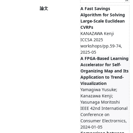
論文
A Fast Savings
Algorithm for Solving
Large-Scale Euclidean
CVRPs
KANAZAWA Kenji
ICCSA 2025
workshops/pp.59-74,
2025-05
A FPGA-Based Learning
Accelerator for Self-
Organizing Map and Its
Application to Trend-
Visualization
Yamagiwa Yusuke;
Kanazawa Kenji;
Yasunaga Moritoshi
IEEE 42nd International
Conference on
Consumer Electrornics,
2024-01-05