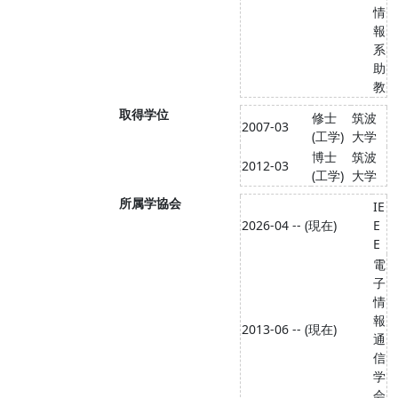
情
報
系
助
教
取得学位
修士
筑波
2007-03
(工学)
大学
博士
筑波
2012-03
(工学)
大学
所属学協会
IE
2026-04 -- (現在)
E
E
電
子
情
報
2013-06 -- (現在)
通
信
学
会