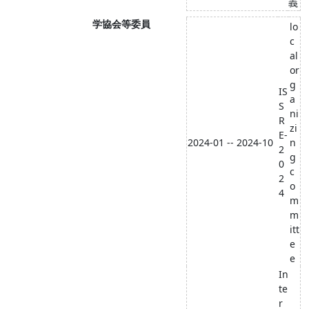
義
学協会等委員
lo
c
al
or
g
IS
a
S
ni
R
zi
E-
2024-01 -- 2024-10
n
2
g
0
c
2
o
4
m
m
itt
e
e
In
te
r