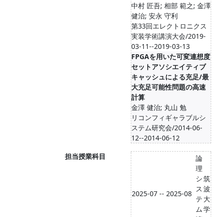
中村 匠吾; 相部 範之; 金澤
健治; 安永 守利
第33回エレクトロニクス
実装学術講演大会/2019-
03-11--2019-03-13
FPGAを用いた可変連想度
セットアソシエイティブ
キャッシュによる充足/最
大充足可能性問題の高速
計算
金澤 健治; 丸山 勉
リコンフィギャラブルシ
ステム研究会/2014-06-
12--2014-06-12
担当授業科目
論
理
シ
筑
ス
波
2025-07 -- 2025-08
テ
大
ム
学