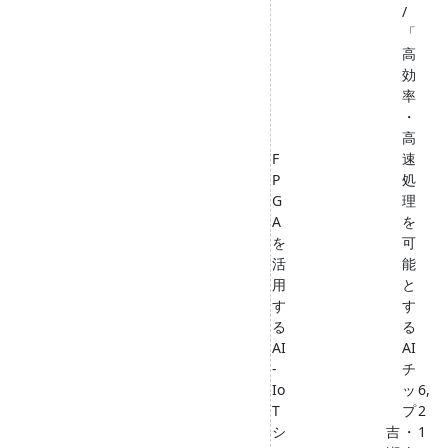
/
「
高
効
率
・
高
F
速
P
処
G
理
A
を
を
可
活
能
用
と
す
す
る
る
AI
AI
-
チ
Io
ッ
6,
T
プ
2
シ
吉
・
1