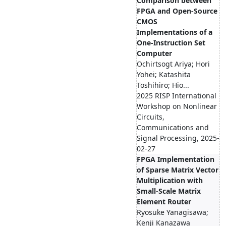
Comparison between
FPGA and Open-Source
CMOS
Implementations of a
One-Instruction Set
Computer
Ochirtsogt Ariya; Hori
Yohei; Katashita
Toshihiro; Hio...
2025 RISP International
Workshop on Nonlinear
Circuits,
Communications and
Signal Processing, 2025-
02-27
FPGA Implementation
of Sparse Matrix Vector
Multiplication with
Small-Scale Matrix
Element Router
Ryosuke Yanagisawa;
Kenji Kanazawa