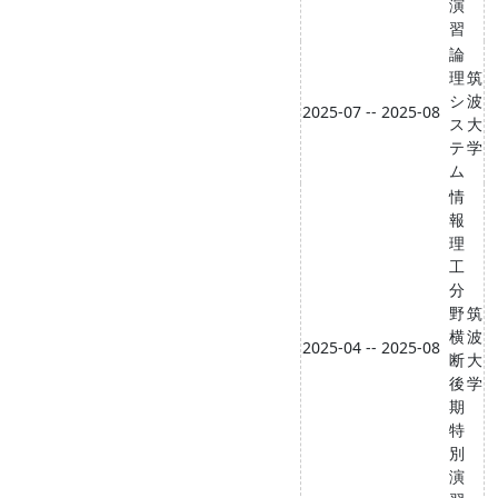
演
習
論
理
筑
シ
波
2025-07 -- 2025-08
ス
大
テ
学
ム
情
報
理
工
分
野
筑
横
波
2025-04 -- 2025-08
断
大
後
学
期
特
別
演