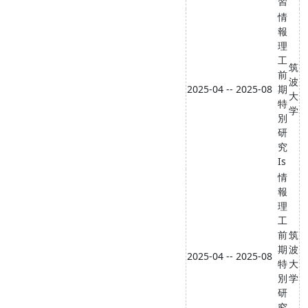
習
情
報
理
工
筑
前
波
2025-04 -- 2025-08
期
大
特
学
別
研
究
Is
情
報
理
工
前
筑
期
波
2025-04 -- 2025-08
特
大
別
学
研
究