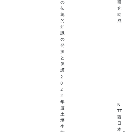
の
研
伝
究
統
助
的
成
知
識
の
発
掘
と
保
護
2
0
2
2
年
N
度
TT
土
西
壌
日
生
本