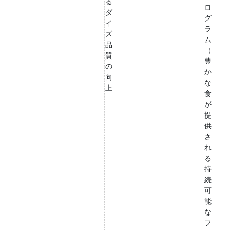
る
ロ
ダ
グ
イ
ラ
ズ
ム
品
（
質
豊
の
か
向
な
上
食
が
提
供
さ
れ
る
持
続
可
能
な
フ