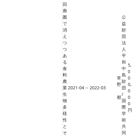
回
廊
圏
公
で
益
消
財
え
団
つ
法
つ
人
あ
平
る
和
5,
食
中
0
料
島
草
0
農
財
野
0,
業
2021-04 -- 2022-03
団
0
生
/
都
0
物
国
0
多
際
円
様
学
性
術
と
共
そ
同