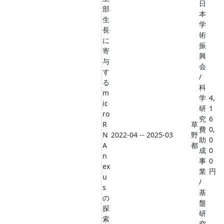
日
部
本
生
学
長
術
に
振
寄
興
与
会
す
/
る
科
m
学
4,
ic
研
1
ro
究
6
R
草
費
0,
N
2022-04 -- 2025-03
野
助
0
A
都
成
0
n
事
0
ex
業
円
u
/
s
基
の
盤
探
研
索
究