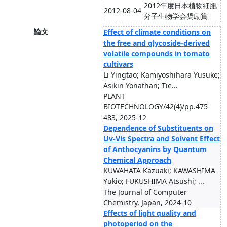
2012年度日本植物細胞
2012-08-04
分子生物学会奨励賞
論文
Effect of climate conditions on
the free and glycoside-derived
volatile compounds in tomato
cultivars
Li Yingtao; Kamiyoshihara Yusuke;
Asikin Yonathan; Tie...
PLANT
BIOTECHNOLOGY/42(4)/pp.475-
483, 2025-12
Dependence of Substituents on
Uv-Vis Spectra and Solvent Effect
of Anthocyanins by Quantum
Chemical Approach
KUWAHATA Kazuaki; KAWASHIMA
Yukio; FUKUSHIMA Atsushi; ...
The Journal of Computer
Chemistry, Japan, 2024-10
Effects of light quality and
photoperiod on the