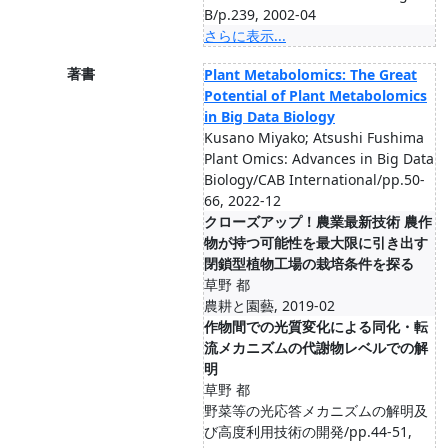
B/p.239, 2002-04
さらに表示...
著書
Plant Metabolomics: The Great
Potential of Plant Metabolomics
in Big Data Biology
Kusano Miyako; Atsushi Fushima
Plant Omics: Advances in Big Data
Biology/CAB International/pp.50-
66, 2022-12
クローズアップ！農業最新技術 農作
物が持つ可能性を最大限に引き出す
閉鎖型植物工場の栽培条件を探る
草野 都
農耕と園藝, 2019-02
作物間での光質変化による同化・転
流メカニズムの代謝物レベルでの解
明
草野 都
野菜等の光応答メカニズムの解明及
び高度利用技術の開発/pp.44-51,