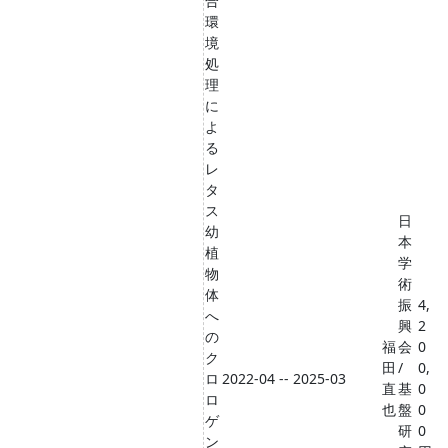
合
環
境
処
理
に
よ
る
レ
タ
ス
日
幼
本
植
学
物
術
体
振
4,
へ
興
2
の
福
会
0
ク
田
/
0,
ロ
2022-04 -- 2025-03
直
基
0
ロ
也
盤
0
ゲ
研
0
ン