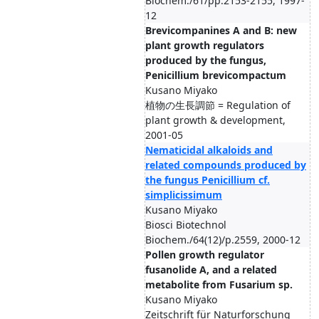
Biochem./61/pp.2153-2155, 1997-
12
Brevicompanines A and B: new
plant growth regulators
produced by the fungus,
Penicillium brevicompactum
Kusano Miyako
植物の生長調節 = Regulation of
plant growth & development,
2001-05
Nematicidal alkaloids and
related compounds produced by
the fungus Penicillium cf.
simplicissimum
Kusano Miyako
Biosci Biotechnol
Biochem./64(12)/p.2559, 2000-12
Pollen growth regulator
fusanolide A, and a related
metabolite from Fusarium sp.
Kusano Miyako
Zeitschrift für Naturforschung