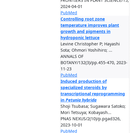
FRONTIERS IN PLANT SCIENCE/15,
2024-04-01
PubMed
Controlling root zone
temperature improves plant
growth and pigments in
hydroponic lettuce
Levine Christopher P; Hayashi
Sota; Ohmori Yoshihiro; ...
ANNALS OF
BOTANY/132(3)/pp.455-470, 2023-
11-23
PubMed
Induced production of
specialized steroids by
transcriptional reprogramming
in
Petunia hybrida
Shoji Tsubasa; Sugawara Satoko;
Mori Tetsuya; Kobayash...
PNAS NEXUS/2(10)/p.pgad326,
2023-10-01
PubMed