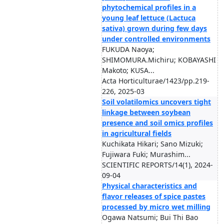
phytochemical profiles in a
young leaf lettuce (Lactuca
sativa) grown during few days
under controlled environments
FUKUDA Naoya;
SHIMOMURA.Michiru; KOBAYASHI
Makoto; KUSA...
Acta Horticulturae/1423/pp.219-
226, 2025-03
Soil volatilomics uncovers tight
linkage between soybean
presence and soil omics profiles
in agricultural fields
Kuchikata Hikari; Sano Mizuki;
Fujiwara Fuki; Murashim...
SCIENTIFIC REPORTS/14(1), 2024-
09-04
Physical characteristics and
flavor releases of spice pastes
processed by micro wet milling
Ogawa Natsumi; Bui Thi Bao