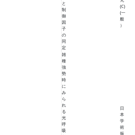
と
(C)
制
(一
御
般
因
）
子
の
同
定
雑
種
強
勢
時
に
み
ら
れ
日
る
本
光
学
呼
術
吸
振