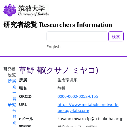
研究者総覧 Researchers Information
検索
English
草野 都(クサノ ミヤコ)
研究者
総覧
所属
生命環境系
所属
別
職名
教授
一
ORCID
0000-0002-0052-6155
覧
研究
URL
https://www.metabolic-network-
分
biology-lab.com/
野
eメール
kusano.miyako.fp@u.tsukuba.ac.jp
別
研究室
代謝ネットワーク科学