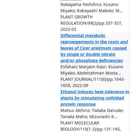
Nakayama Yoshihiro; Kusano
Miyako; Kobayashi Makoto; M...
PLANT GROWTH
REGULATION/99(2)/pp.337-357,
2023-03
Differential metabolic
rearrangements in the roots and
leaves of Cicer arietinum caused
by single or double nitrate
and/or phosphate deficiencies
Esfahani Maryam Nasr; Kusano
Miyako; Abdelrahman Mosta...
PLANT JOURNAL/111(6)/pp.1643-
1659, 2022-09
Ethanol induces heat tolerance in
plants by stimulating unfolded
protein response
Matsui Akihiro; Todaka Daisuke;
Tanaka Maho; Mizunashi K...
PLANT MOLECULAR
BIOLOGY/110(1-2)/pp.131-145,