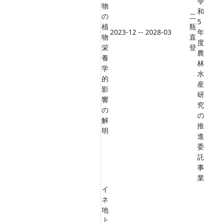
令
物
和
の
二
5
植
瓶
2023-12 -- 2028-03
年
物
直
度
栄
登
農
養
林
学
水
的
産
影
研
響
究
の
の
解
推
明
進
委
託
事
業
イ
ネ
地
上