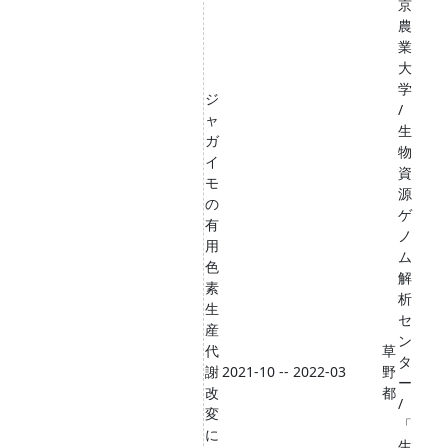
京
農
業
大
学
ジ
/
ャ
生
ガ
物
イ
資
モ
源
の
ゲ
有
ノ
用
ム
色
解
素
析
生
セ
産
ン
代
草
タ
謝
2021-10 -- 2022-03
野
ー
改
都
/
変
「
に
生