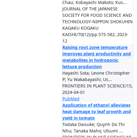
Chau; Kobayashi Makoto; Kus...
JOURNAL OF THE JAPANESE
SOCIETY FOR FOOD SCIENCE AND
TECHNOLOGY-NIPPON SHOKUHIN
KAGAKU KOGAKU
KAISHI/70(12)/pp.575-582, 2023-
12
Raising root zone temperature
improves plant productivity and
metabolites in hydroponic
lettuce production
Hayashi Sota; Levine Christopher
P; Yu Wakabayashi; Us...
FRONTIERS IN PLANT SCIENCE/15,
2024-04-01
PubMed
Application of ethanol alleviates
heat damage to leaf growth and
yield in tomato
Todaka Daisuke; Quynh Do Thi
Nhu; Tanaka Maho; Utsumi ...