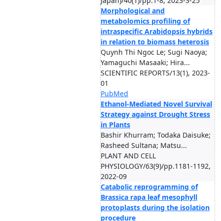
Japan)/40(1)/pp.1-8, 2023-3-25
Morphological and
metabolomics profiling of
intraspecific Arabidopsis hybrids
in relation to biomass heterosis
Quynh Thi Ngoc Le; Sugi Naoya;
Yamaguchi Masaaki; Hira...
SCIENTIFIC REPORTS/13(1), 2023-
01
PubMed
Ethanol-Mediated Novel Survival
Strategy against Drought Stress
in Plants
Bashir Khurram; Todaka Daisuke;
Rasheed Sultana; Matsu...
PLANT AND CELL
PHYSIOLOGY/63(9)/pp.1181-1192,
2022-09
Catabolic reprogramming of
Brassica rapa leaf mesophyll
protoplasts during the isolation
procedure