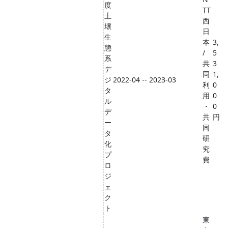
度
TT
土
西
壌
日
生
本
3,
態
/
5
系
共
3
デ
同
1,
ジ
2022-04 -- 2023-03
利
0
タ
用
0
ル
・
0
デ
共
円
ー
同
タ
研
化
究
プ
費
ロ
ジ
ェ
ク
ト
東