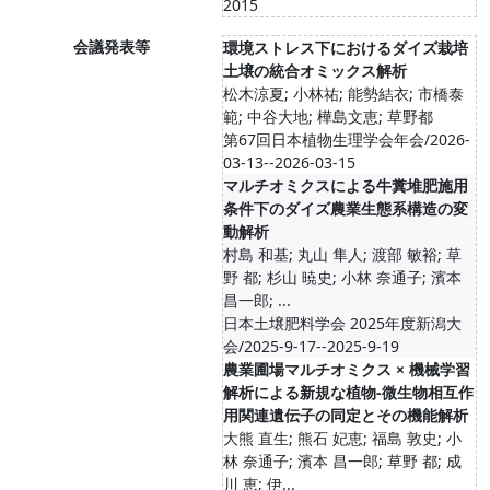
2015
会議発表等
環境ストレス下におけるダイズ栽培
土壌の統合オミックス解析
松木涼夏; 小林祐; 能勢結衣; 市橋泰
範; 中谷大地; 樺島文恵; 草野都
第67回日本植物生理学会年会/2026-
03-13--2026-03-15
マルチオミクスによる牛糞堆肥施用
条件下のダイズ農業生態系構造の変
動解析
村島 和基; 丸山 隼人; 渡部 敏裕; 草
野 都; 杉山 暁史; 小林 奈通子; 濱本
昌一郎; ...
日本土壌肥料学会 2025年度新潟大
会/2025-9-17--2025-9-19
農業圃場マルチオミクス × 機械学習
解析による新規な植物-微生物相互作
用関連遺伝子の同定とその機能解析
大熊 直生; 熊石 妃恵; 福島 敦史; 小
林 奈通子; 濱本 昌一郎; 草野 都; 成
川 恵; 伊...