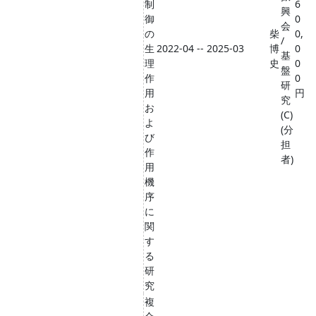
制
6
興
御
0
会
の
柴
0,
/
生
2022-04 -- 2025-03
博
0
基
理
史
0
盤
作
0
研
用
円
究
お
(C)
よ
(分
び
担
作
者)
用
機
序
に
関
す
る
研
究
複