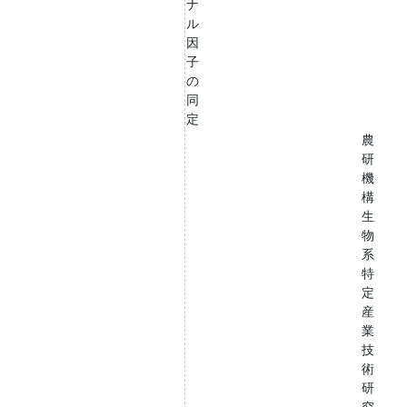
ナ
ル
因
子
の
同
定
農
研
機
構
生
物
系
特
定
産
業
技
術
研
究