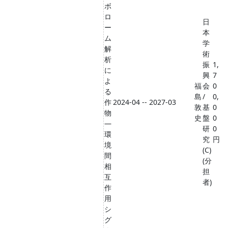
ボ
ロ
日
ー
本
ム
学
解
術
析
振
1,
に
興
7
よ
福
会
0
る
島
/
0,
作
2024-04 -- 2027-03
敦
基
0
物
史
盤
0
―
研
0
環
究
円
境
(C)
間
(分
相
担
互
者)
作
用
シ
グ