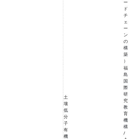
ー
ド
チ
ェ
ー
ン
の
構
築
）
福
島
国
際
研
土
究
壤
教
低
育
分
機
子
構
有
/
機