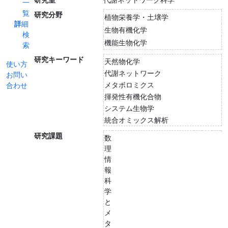
一
覧
研究分野
植物栄養学・土壌学
詳細
生物有機化学
検
機能生物化学
索
研究キーワード
天然物化学
使い方
代謝ネットワーク
お問い
メタボロミクス
合わせ
揮発性有機化合物
システム生物学
統合オミックス解析
研究課題
数
理
情
報
科
学
と
メ
タ