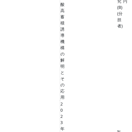
究
円
酸
(B)
高
(分
蓄
担
積
者)
誘
導
機
構
の
解
明
と
そ
の
応
用
2
0
2
3
年
N