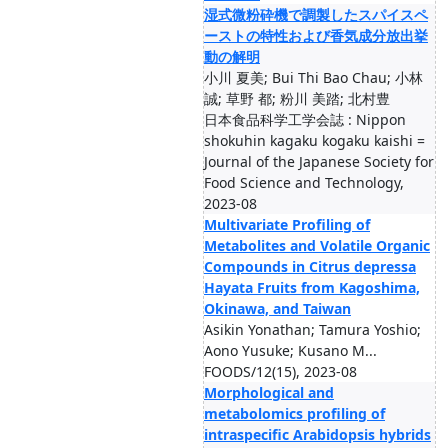
湿式微粉砕機で調製したスパイスペ
ーストの特性および香気成分放出挙
動の解明
小川 夏美; Bui Thi Bao Chau; 小林
誠; 草野 都; 粉川 美踏; 北村豊
日本食品科学工学会誌 : Nippon
shokuhin kagaku kogaku kaishi =
Journal of the Japanese Society for
Food Science and Technology,
2023-08
Multivariate Profiling of
Metabolites and Volatile Organic
Compounds in Citrus depressa
Hayata Fruits from Kagoshima,
Okinawa, and Taiwan
Asikin Yonathan; Tamura Yoshio;
Aono Yusuke; Kusano M...
FOODS/12(15), 2023-08
Morphological and
metabolomics profiling of
intraspecific Arabidopsis hybrids