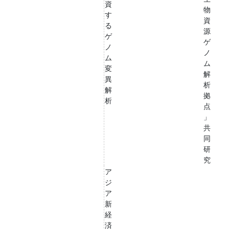
資
物
す
資
る
源
ゲ
ゲ
ノ
ノ
ム
ム
変
解
異
析
解
拠
析
点
」
共
同
研
究
ア
ジ
ア
新
経
済