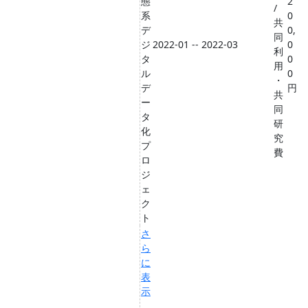
態
2
/
系
0
共
デ
0,
同
ジ
2022-01 -- 2022-03
0
利
タ
0
用
ル
0
・
デ
円
共
ー
同
タ
研
化
究
プ
費
ロ
ジ
ェ
ク
ト
さ
ら
に
表
示
...