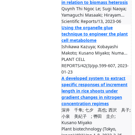
in relation to biomass heterosis
Quynh Thi Ngoc Le; Sugi Naoya;
Yamaguchi Masaaki; Hirayam...
Scientific Reports/13, 2023-06
Using the organelle glue
technique to engineer the plant
cell metabolome
Ishikawa Kazuya; Kobayashi
Makoto; Kusano Miyako; Numa...
PLANT CELL
REPORTS/42(3)/pp.599-607, 2023-
01-23
A developed system to extract
specific responses of increment
length in rice shoots under
gradient changes in nitrogen
concentration regimes
深井 千隼; 七夕 高也; 西沢 具子;
小泉 美紀子 ; 轡田 圭介;
Kusano Miyako
Plant biotechnology (Tokyo,