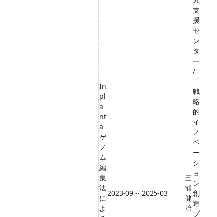
支
援
セ
ン
タ
ー
/
「
In
戦
pl
略
a
的
nt
イ
a
ノ
ゲ
ベ
ノ
ー
ム
シ
編
ョ
集
三
ン
法
浦
2023-09 -- 2025-03
創
に
健
造
よ
治
プ