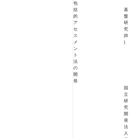
包
括
基
的
盤
ア
研
セ
究
ス
(B
メ
)
ン
ト
法
の
開
発
国
立
研
究
開
発
法
人