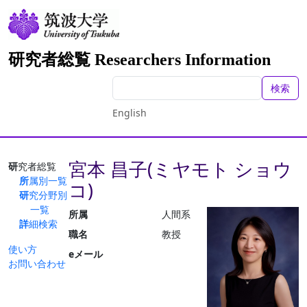
研究者総覧 Researchers Information
検索
English
宮本 昌子(ミヤモト ショウ
研究者総覧
所属別一覧
コ)
研究分野別
一覧
所属
人間系
詳細検索
職名
教授
使い方
eメール
お問い合わせ