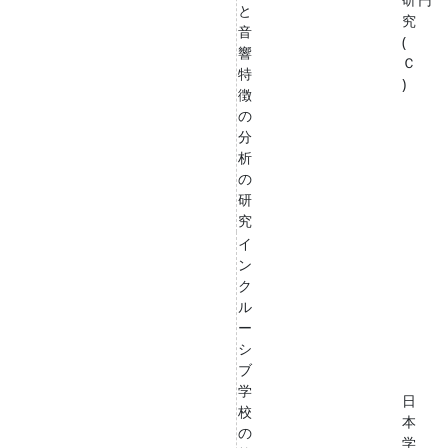
と
究
音
(
響
Ｃ
特
)
徴
の
分
析
の
研
究
イ
ン
ク
ル
ー
シ
ブ
学
日
校
本
の
学