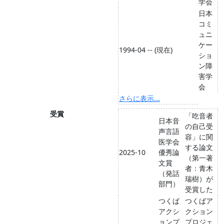
学会
日本
コミ
ュニ
ケー
1994-04 -- (現在)
ショ
ン障
害学
会
さらに表示...
受賞
「吃音者
日本音
の自己受
声言語
容」に関
医学会
する論文
2025-10
優秀論
（第一著
文賞
者：青木
（発話
瑞樹）が
部門）
受賞した
つくば
つくばア
アクシ
クション
ョンプ
プロジェ