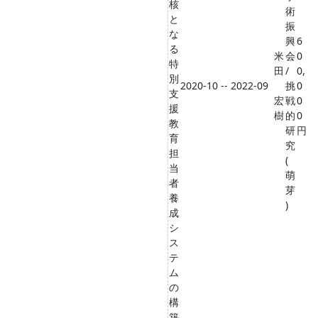
核
術
と
振
な
興
6
る
米
会
0
特
田
/
0,
別
2020-10 -- 2022-09
挑
0
支
宏
戦
0
援
樹
的
0
教
研
円
育
究
担
(
当
萌
者
芽
養
)
成
シ
ス
テ
ム
の
構
築