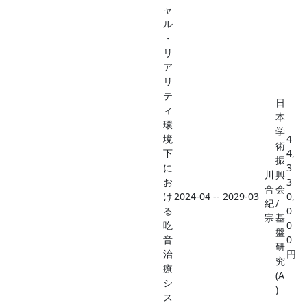
ャ
ル
・
リ
ア
リ
テ
日
ィ
本
環
学
境
4
術
下
4,
振
に
3
川
興
お
3
合
会
け
2024-04 -- 2029-03
0,
紀
/
る
0
宗
基
吃
0
盤
音
0
研
治
円
究
療
(A
シ
)
ス