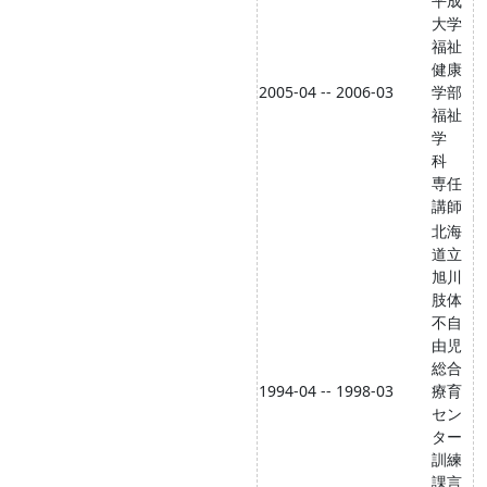
平成
大学
福祉
健康
2005-04 -- 2006-03
学部
福祉
学
科
専任
講師
北海
道立
旭川
肢体
不自
由児
総合
1994-04 -- 1998-03
療育
セン
ター
訓練
課言