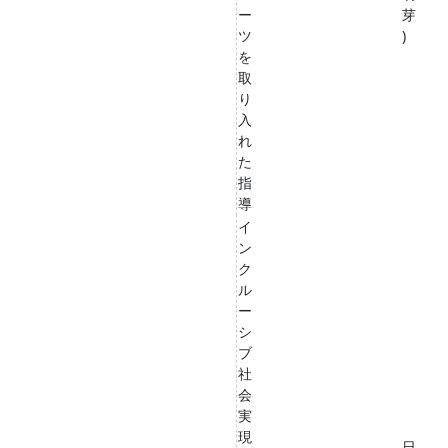
ー
芽
ツ
)
を
取
り
入
れ
た
指
導
イ
ン
ク
ル
ー
シ
ブ
社
会
実
現
日