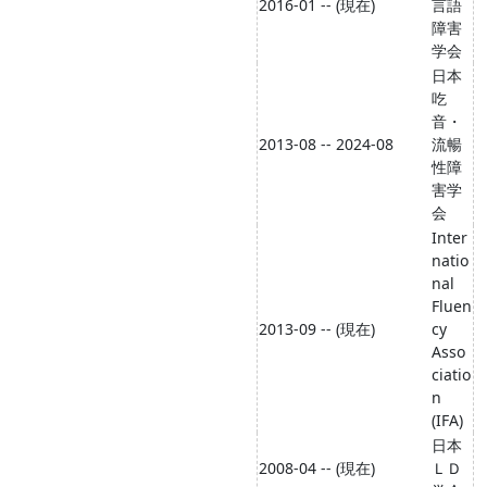
2016-01 -- (現在)
言語
障害
学会
日本
吃
音・
2013-08 -- 2024-08
流暢
性障
害学
会
Inter
natio
nal
Fluen
2013-09 -- (現在)
cy
Asso
ciatio
n
(IFA)
日本
2008-04 -- (現在)
ＬＤ