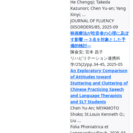
He Chengqi; Takeda
Kazunori; Chen Yu-an; Yang
Xinyi; ...
JOURNAL OF FLUENCY
DISORDERS/85, 2025-09
映画療法が吃音者の心理に及ぼ
す影響 ―３名を対象とした予
備的検討―
陳兪安; 宮本 昌子
リハビリテーション連携科
学/25(2)/pp.34-45, 2025-05
An Exploratory Comparison
of Attitudes toward
Stuttering and Cluttering of
Chinese Practicing Speech
and Language Therapists
and SLT Students
Chen Yu-An; MIYAMOTO
Shoko; St.Louis Kenneth O.;
Liu ...
Folia Phoniatrica et
Logopaedica/Epub, 2025-03