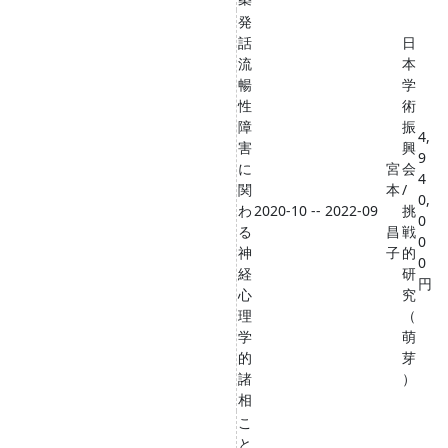
発
話
日
流
本
暢
学
性
術
障
振
4,
害
興
9
に
宮
会
4
関
本
/
0,
わ
2020-10 -- 2022-09
挑
0
る
昌
戦
0
神
子
的
0
経
研
円
心
究
理
（
学
萌
的
芽
諸
）
相
こ
と