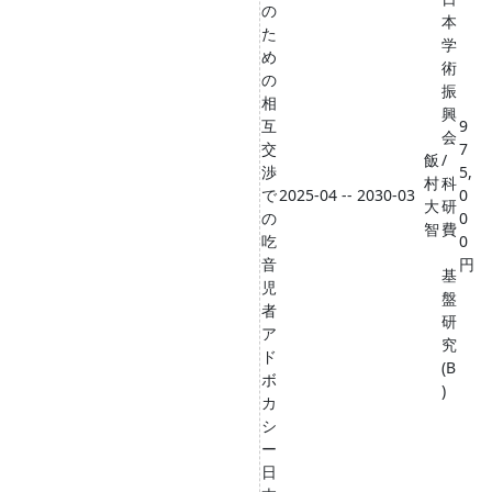
の
本
た
学
め
術
の
振
相
興
互
9
会
交
7
飯
/
渉
5,
村
科
で
2025-04 -- 2030-03
0
大
研
の
0
智
費
吃
0
音
円
基
児
盤
者
研
ア
究
ド
(B
ボ
)
カ
シ
ー
日