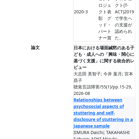
ロジェ
クト(T-
2020-3
クト表
ACT)2019
彰 グ
で学生へ
ッド・
の支援が
パート
認められ
ナー賞
た。
論文
日本における場面緘黙のある子
ども・成人への「興味・関心に
基づく支援」に関する統合的レ
ビュー
大志田 美智子; 今井 葉月; 宮本
昌子
聴覚言語障害/55(1)/pp.15-29,
2026-08
Relationships between
psychosocial aspects of
stuttering and self-
disclosure of stuttering in a
Japanese sample
IIMURA Daichi; TAKAHASHI
Saburo; AOKI Mizuki;