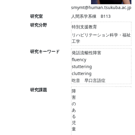
smymt@human.tsukuba.ac.jp
研究室
人間系学系棟 B113
研究分野
特別支援教育
リハビリテーション科学・福祉
工学
研究キーワード
発話流暢性障害
fluency
stuttering
cluttering
吃音 早口言語症
研究課題
障
害
の
あ
る
児
童