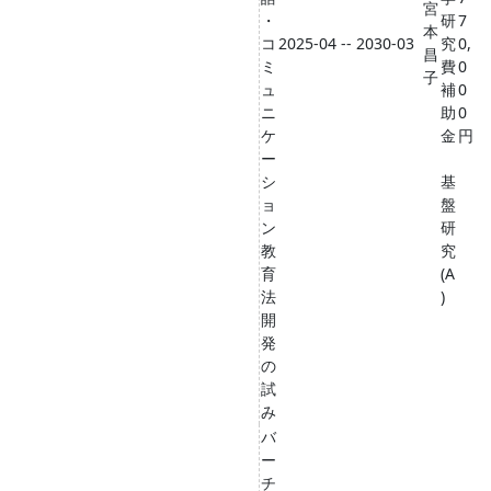
宮
・
研
7
本
コ
2025-04 -- 2030-03
究
0,
昌
ミ
費
0
子
ュ
補
0
ニ
助
0
ケ
金
円
ー
シ
基
ョ
盤
ン
研
教
究
育
(A
法
)
開
発
の
試
み
バ
ー
チ