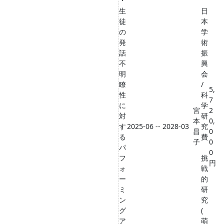
・
生
日
徒
本
の
学
発
術
話
振
不
興
明
会
瞭
/
5,
性
科
7
に
学
宮
2
対
研
本
0,
す
2025-06 -- 2028-03
究
昌
0
る
費
子
0
パ
0
フ
挑
円
ォ
戦
ー
的
ミ
研
ン
究
グ
(
ア
萌