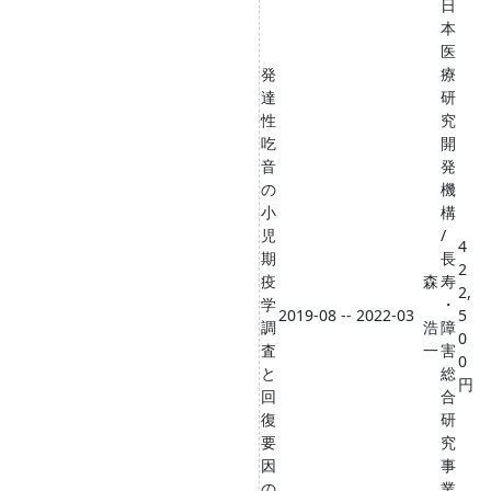
日
本
医
発
療
達
研
性
究
吃
開
音
発
の
機
小
構
児
/
4
期
長
2
疫
森
寿
2,
学
・
2019-08 -- 2022-03
5
調
浩
障
0
査
一
害
0
と
総
円
回
合
復
研
要
究
因
事
の
業