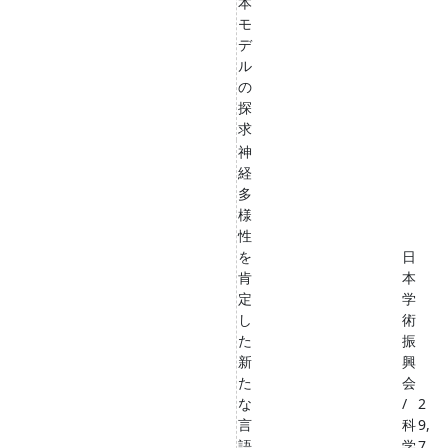
本
モ
デ
ル
の
探
求
神
経
多
様
性
を
日
肯
本
定
学
し
術
た
振
新
興
た
会
な
/
2
言
科
9,
語
学
7