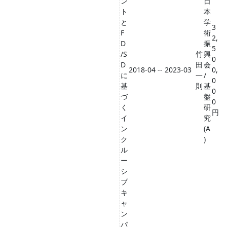
ン
日
ト
本
と
学
3
F
術
2,
D
振
5
/S
竹
興
0
D
田
会
2018-04 -- 2023-03
0,
に
一
/
0
基
則
基
0
づ
盤
0
く
研
円
イ
究
ン
(A
ク
)
ル
ー
シ
ブ
キ
ャ
ン
パ