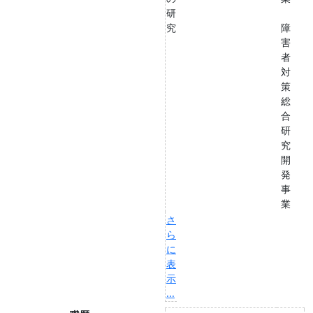
研
究
障
害
者
対
策
総
合
研
究
開
発
事
業
さ
ら
に
表
示
...