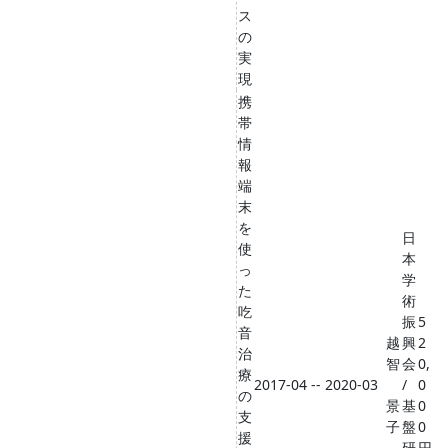
ス
の
実
現
携
帯
情
報
端
末
を
日
使
本
っ
学
た
術
吃
振
5
音
越
興
2
治
智
会
0,
療
2017-04 -- 2020-03
/
0
の
景
基
0
支
子
盤
0
援
研
円