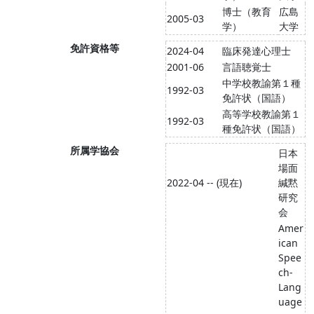
博士（教育
広島
2005-03
学）
大学
免許資格等
2024-04
臨床発達心理士
2001-06
言語聴覚士
中学校教諭第１種
1992-03
免許状（国語）
高等学校教諭第１
1992-03
種免許状（国語）
所属学協会
日本
場面
2022-04 -- (現在)
緘黙
研究
会
Amer
ican
Spee
ch-
Lang
uage