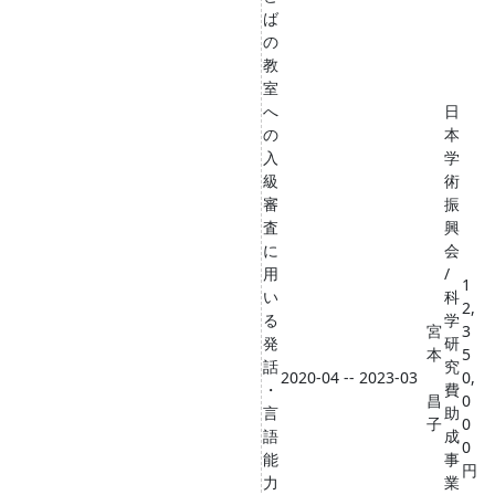
ば
の
教
室
へ
日
の
本
入
学
級
術
審
振
査
興
に
会
用
/
1
い
科
2,
る
学
宮
3
発
研
本
5
話
究
2020-04 -- 2023-03
0,
・
費
昌
0
言
助
子
0
語
成
0
能
事
円
力
業