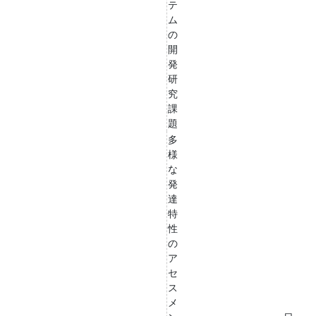
テ
ム
の
開
発
研
究
課
題
多
様
な
発
達
特
性
の
ア
セ
ス
メ