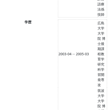
語療
法係
技師
学歴
広島
大学
大学
院 博
士後
期課
2003-04 -- 2005-03
程教
育学
研究
科学
習開
発専
攻
筑波
大学
大学
院 博