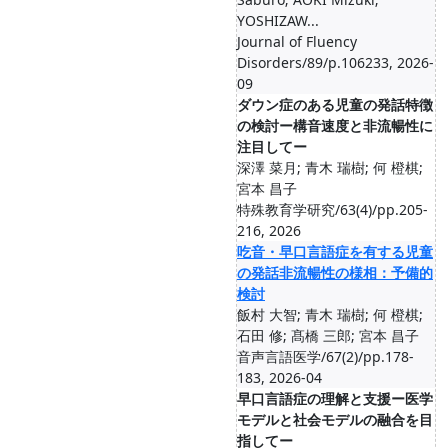
YOSHIZAW...
Journal of Fluency
Disorders/89/p.106233, 2026-
09
ダウン症のある児童の発話特徴
の検討ー構音速度と非流暢性に
注目してー
深澤 菜月; 青木 瑞樹; 何 橙棋;
宮本 昌子
特殊教育学研究/63(4)/pp.205-
216, 2026
吃音・早口言語症を有する児童
の発話非流暢性の様相：予備的
検討
飯村 大智; 青木 瑞樹; 何 橙棋;
石田 修; 髙橋 三郎; 宮本 昌子
音声言語医学/67(2)/pp.178-
183, 2026-04
早口言語症の理解と支援ー医学
モデルと社会モデルの融合を目
指してー