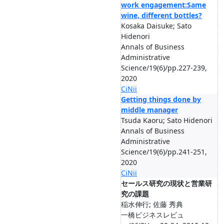
work engagement:Same
wine, different bottles?
Kosaka Daisuke; Sato
Hidenori
Annals of Business
Administrative
Science/19(6)/pp.227-239,
2020
CiNii
Getting things done by
middle manager
Tsuda Kaoru; Sato Hidenori
Annals of Business
Administrative
Science/19(6)/pp.241-251,
2020
CiNii
セールス研究の現状と営業研
究の課題
稲水伸行; 佐藤 秀典
一橋ビジネスレビュ