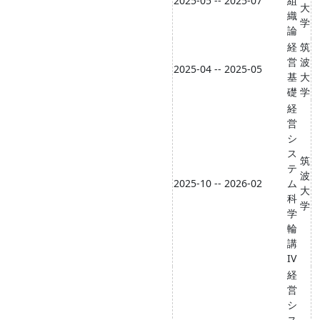
2025-05 -- 2025-07
組
大
織
学
論
経
筑
営
波
2025-04 -- 2025-05
基
大
礎
学
経
営
シ
ス
筑
テ
波
2025-10 -- 2026-02
ム
大
科
学
学
輪
講
IV
経
営
シ
ス