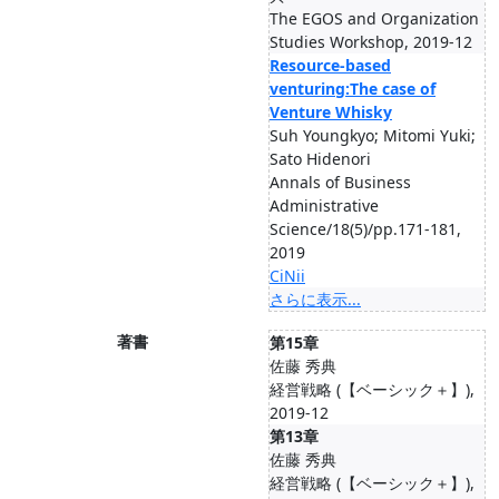
The EGOS and Organization
Studies Workshop, 2019-12
Resource-based
venturing:The case of
Venture Whisky
Suh Youngkyo; Mitomi Yuki;
Sato Hidenori
Annals of Business
Administrative
Science/18(5)/pp.171-181,
2019
CiNii
さらに表示...
著書
第15章
佐藤 秀典
経営戦略 (【ベーシック＋】),
2019-12
第13章
佐藤 秀典
経営戦略 (【ベーシック＋】),