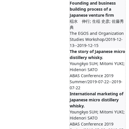
Founding and business
building process of a
Japanese venture firm
稲水 伸行; 生稲 史彦; 佐藤秀
典
The EGOS and Organization
Studies Workshop/2019-12-
13--2019-12-15
The story of Japanese micro
distillery whisky.
Youngkyo SUH; Mitomi YUKI;
Hidenori SATO
ABAS Conference 2019
Summer/2019-07-22--2019-
07-22
International marketing of
Japanese micro distillery
whisky.
Youngkyo SUH; Mitomi YUKI;
Hidenori SATO
ABAS Conference 2019