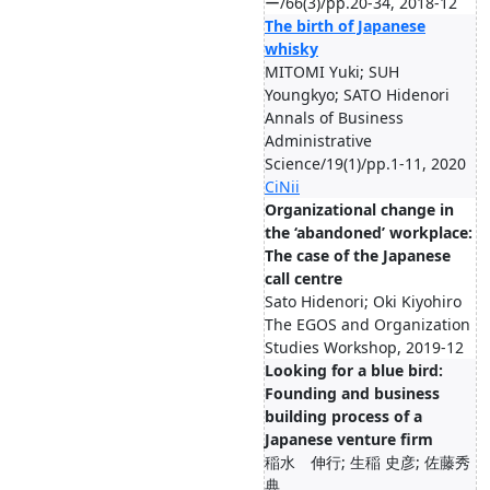
ー/66(3)/pp.20-34, 2018-12
The birth of Japanese
whisky
MITOMI Yuki; SUH
Youngkyo; SATO Hidenori
Annals of Business
Administrative
Science/19(1)/pp.1-11, 2020
CiNii
Organizational change in
the ‘abandoned’ workplace:
The case of the Japanese
call centre
Sato Hidenori; Oki Kiyohiro
The EGOS and Organization
Studies Workshop, 2019-12
Looking for a blue bird:
Founding and business
building process of a
Japanese venture firm
稲水 伸行; 生稲 史彦; 佐藤秀
典