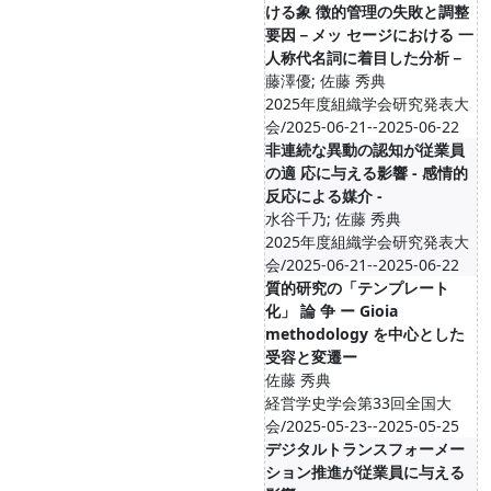
ける象 徴的管理の失敗と調整
要因－メッ セージにおける 一
人称代名詞に着目した分析－
藤澤優; 佐藤 秀典
2025年度組織学会研究発表大
会/2025-06-21--2025-06-22
非連続な異動の認知が従業員
の適 応に与える影響 ‐ 感情的
反応による媒介 ‐
水谷千乃; 佐藤 秀典
2025年度組織学会研究発表大
会/2025-06-21--2025-06-22
質的研究の「テンプレート
化」 論 争 ー Gioia
methodology を中心とした
受容と変遷ー
佐藤 秀典
経営学史学会第33回全国大
会/2025-05-23--2025-05-25
デジタルトランスフォーメー
ション推進が従業員に与える