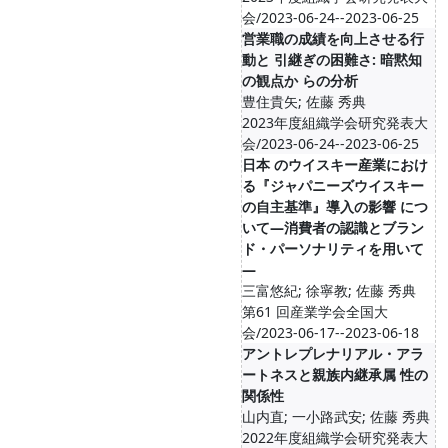
会/2023-06-24--2023-06-25
営業職の成績を向上させる行
動と 引継ぎの困難さ: 暗黙知
の観点か らの分析
豊住貴矢; 佐藤 秀典
2023年度組織学会研究発表大
会/2023-06-24--2023-06-25
日本 のウイスキー産業におけ
る『ジャパニーズウイスキー
の自主基準』導入の影響 につ
いて―消費者の認識とブラン
ド・パーソナリティを用いて
―
三富悠紀; 徐寧教; 佐藤 秀典
第61 回産業学会全国大
会/2023-06-17--2023-06-18
アントレプレナリアル・アラ
ートネスと親族内継承属 性の
関係性
山内直; 一小路武安; 佐藤 秀典
2022年度組織学会研究発表大