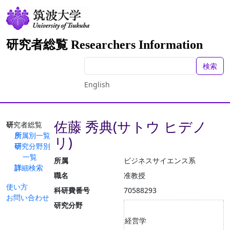
研究者総覧 Researchers Information
検索
English
佐藤 秀典(サトウ ヒデノ
研究者総覧
所属別一覧
リ)
研究分野別
一覧
所属
ビジネスサイエンス系
詳細検索
職名
准教授
使い方
科研費番号
70588293
お問い合わせ
研究分野
経営学