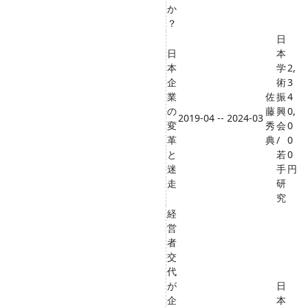
か
？
日
日
本
本
学
2,
企
術
3
業
佐
振
4
の
藤
興
0,
2019-04 -- 2024-03
変
秀
会
0
革
典
/
0
と
若
0
迷
手
円
走
研
究
経
営
者
交
代
が
日
企
本