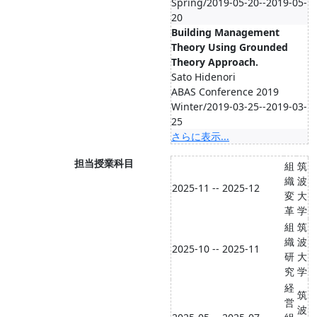
Spring/2019-05-20--2019-05-
20
Building Management
Theory Using Grounded
Theory Approach.
Sato Hidenori
ABAS Conference 2019
Winter/2019-03-25--2019-03-
25
さらに表示...
担当授業科目
組
筑
織
波
2025-11 -- 2025-12
変
大
革
学
組
筑
織
波
2025-10 -- 2025-11
研
大
究
学
経
筑
営
波