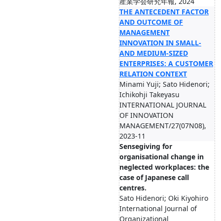
産業学会研究年報, 2024
THE ANTECEDENT FACTOR
AND OUTCOME OF
MANAGEMENT
INNOVATION IN SMALL-
AND MEDIUM-SIZED
ENTERPRISES: A CUSTOMER
RELATION CONTEXT
Minami Yuji; Sato Hidenori;
Ichikohji Takeyasu
INTERNATIONAL JOURNAL
OF INNOVATION
MANAGEMENT/27(07N08),
2023-11
Sensegiving for
organisational change in
neglected workplaces: the
case of Japanese call
centres.
Sato Hidenori; Oki Kiyohiro
International Journal of
Organizational