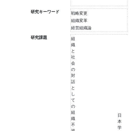
研究キーワード
戦略変更
組織変革
経営組織論
研究課題
組
織
と
社
会
の
対
話
と
し
て
の
組
日
織
本
不
学
祥