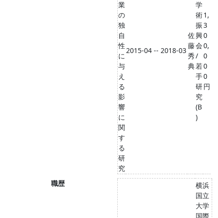
業
学
の
術
1,
独
振
3
自
佐
興
0
性
藤
会
0,
2015-04 -- 2018-03
に
秀
/
0
与
典
若
0
え
手
0
る
研
円
影
究
響
(B
に
)
関
す
る
研
究
職歴
横浜
国立
大学
国際