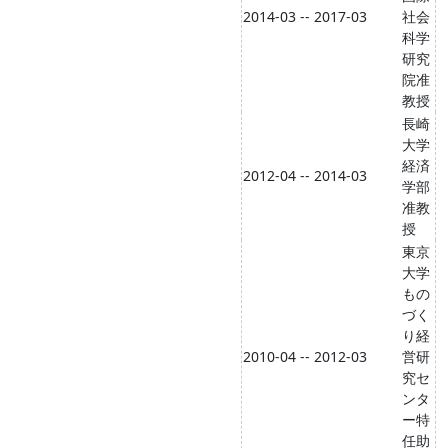
2014-03 -- 2017-03
社会
科学
研究
院准
教授
長崎
大学
経済
2012-04 -- 2014-03
学部
准教
授
東京
大学
もの
づく
り経
2010-04 -- 2012-03
営研
究セ
ンタ
ー特
任助