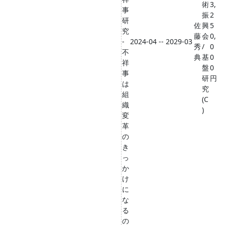
術
3,
事
振
2
研
佐
興
5
究
藤
会
0,
-
2024-04 -- 2029-03
秀
/
0
不
典
基
0
祥
盤
0
事
研
円
は
究
組
(C
織
)
変
革
の
き
っ
か
け
に
な
る
の