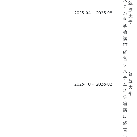
筑
テ
波
2025-04 -- 2025-08
ム
大
科
学
学
輪
講
III
経
営
シ
ス
筑
テ
波
2025-10 -- 2026-02
ム
大
科
学
学
輪
講
II
経
営
シ