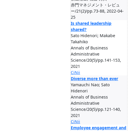
赤門マネジメント・レビュ
ー/21(2)/pp.73-88, 2022-04-
25
Is shared leadership
shared?
Sato Hidenori; Makabe
Takahiko
Annals of Business
Administrative
Science/20(5)/pp.141-153,
2021
CiNii
Diverse more than ever
Yamauchi Nao; Sato
Hidenori
Annals of Business
Administrative
Science/20(5)/pp.121-140,
2021
CiNii
Employee engagement and