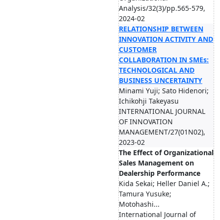
Analysis/32(3)/pp.565-579,
2024-02
RELATIONSHIP BETWEEN
INNOVATION ACTIVITY AND
CUSTOMER
COLLABORATION IN SMEs:
TECHNOLOGICAL AND
BUSINESS UNCERTAINTY
Minami Yuji; Sato Hidenori;
Ichikohji Takeyasu
INTERNATIONAL JOURNAL
OF INNOVATION
MANAGEMENT/27(01N02),
2023-02
The Effect of Organizational
Sales Management on
Dealership Performance
Kida Sekai; Heller Daniel A.;
Tamura Yusuke;
Motohashi...
International Journal of