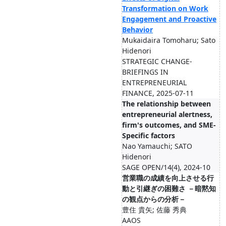
Transformation on Work
Engagement and Proactive
Behavior
Mukaidaira Tomoharu; Sato
Hidenori
STRATEGIC CHANGE-
BRIEFINGS IN
ENTREPRENEURIAL
FINANCE, 2025-07-11
The relationship between
entrepreneurial alertness,
firm's outcomes, and SME-
Specific factors
Nao Yamauchi; SATO
Hidenori
SAGE OPEN/14(4), 2024-10
営業職の成績を向上させる行
動と引継ぎの困難さ －暗黙知
の観点からの分析－
豊住 貴矢; 佐藤 秀典
AAOS