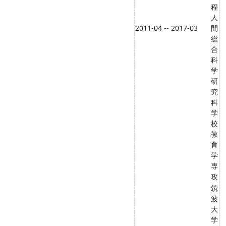
程
人
2011-04 -- 2017-03
間
総
合
科
学
研
究
科
学
校
教
育
学
専
攻
筑
波
大
学