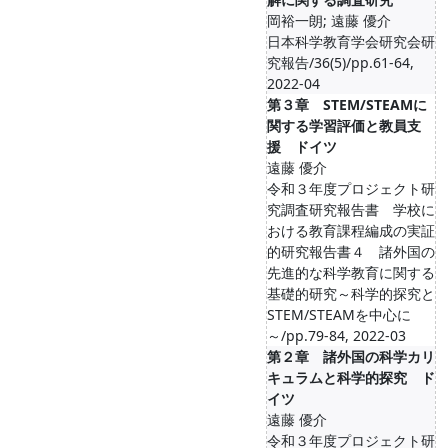
岡裕一朗; 遠藤 優介
日本科学教育学会研究会研
究報告/36(5)/pp.61-64,
2022-04
第３章 STEM/STEAMに
関する学習評価と教員支
援 ドイツ
遠藤 優介
令和３年度プロジェクト研
究調査研究報告書 学校に
おける教育課程編成の実証
的研究報告書４ 諸外国の
先進的な科学教育に関する
基礎的研究～科学的探究と
STEM/STEAMを中心に
～/pp.79-84, 2022-03
第２章 諸外国の科学カリ
キュラムと科学的探究 ド
イツ
遠藤 優介
令和３年度プロジェクト研