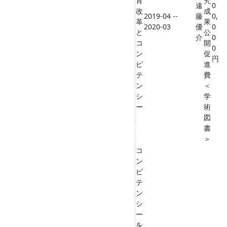
育
究
遠
0
改
成
2019-04 --
藤
0,
革
果
2020-03
優
0
と
公
介
0
コ
開
0
ン
促
円
ピ
進
テ
費
ン
＜
シ
学
ー
術
図
書
＞
コ
ン
ピ
テ
ン
シ
ー
を