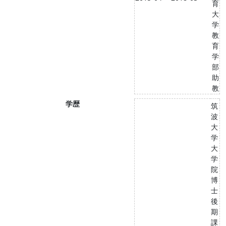
育
大
学
教
育
学
部
助
教
学歴
筑
波
大
学
大
学
院
博
士
後
期
課