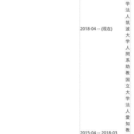
学
法
人
筑
2018-04 -- (現在)
波
大
学
人
間
系
助
教
国
立
大
学
法
人
愛
知
教
2015-04 -- 2018-03