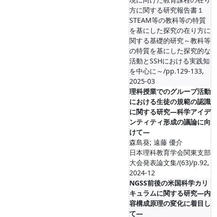
方に関する研究報告書１
STEAM等の教科等の特質
を基にした探究の在り方に
関する基礎的研究～教科等
の特質を基にした探究的な
活動とSSHにおける実践知
を中心に～/pp.129-133,
2025-03
理科授業でのグループ活動
における生徒の規範の認識
に関する研究―科学アイデ
ンティティ形成の議論に向
けて―
森島葵; 遠藤 優介
日本理科教育学会関東支部
大会発表論文集/(63)/p.92,
2024-12
NGSS前後の米国科学カリ
キュラムに関する研究―内
容構成原理の変化に着目し
て―