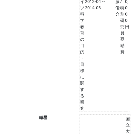
イ
2012-04 --
藤
/
0,
ツ
2014-03
優
特
0
科
介
別
0
学
研
0
教
究
円
育
員
の
奨
目
励
的
費
・
目
標
に
関
す
る
研
究
職歴
国
立
大