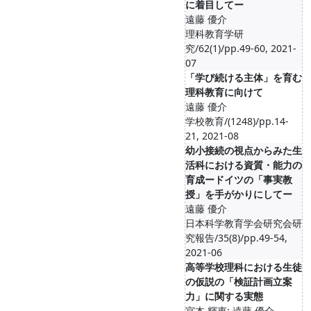
に着目してー
遠藤 優介
理科教育学研
究/62(1)/pp.49-60, 2021-
07
「学び続ける主体」を育む
理科教育に向けて
遠藤 優介
学校教育/(1248)/pp.14-
21, 2021-08
幼小接続の視点からみた生
活科における資質・能力の
育成ードイツの「事実教
授」を手がかりにしてー
遠藤 優介
日本科学教育学会研究会研
究報告/35(8)/pp.49-54,
2021-06
高等学校理科における生徒
の仮説の「検証計画立案
力」に関する実態
宮本 輝恵; 遠藤 優介