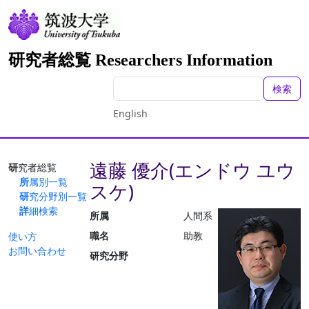
研究者総覧 Researchers Information
検索
English
遠藤 優介(エンドウ ユウ
研究者総覧
所属別一覧
スケ)
研究分野別一覧
詳細検索
所属
人間系
職名
助教
使い方
お問い合わせ
研究分野