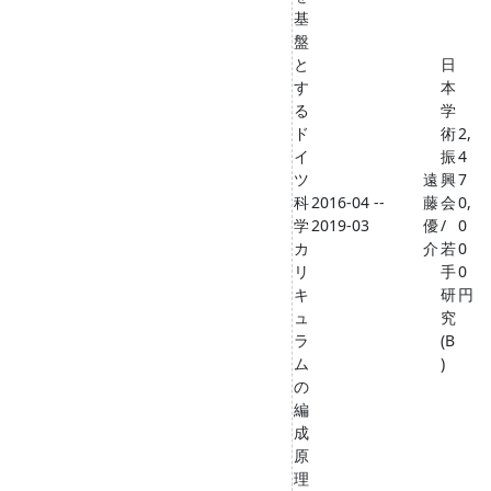
基
盤
と
日
す
本
る
学
ド
術
2,
イ
振
4
ツ
遠
興
7
科
2016-04 --
藤
会
0,
学
2019-03
優
/
0
カ
介
若
0
リ
手
0
キ
研
円
ュ
究
ラ
(B
ム
)
の
編
成
原
理