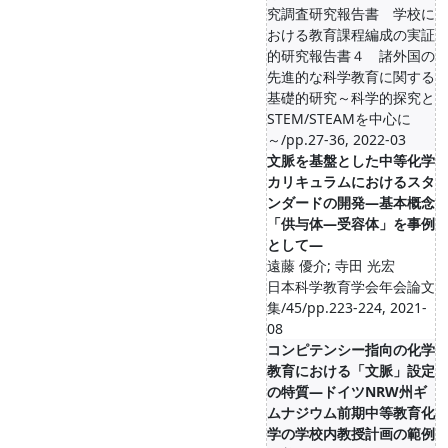
究調査研究報告書 学校に
おける教育課程編成の実証
的研究報告書４ 諸外国の
先進的な科学教育に関する
基礎的研究～科学的探究と
STEM/STEAMを中心に
～/pp.27-36, 2022-03
文脈を基盤とした中等化学
カリキュラムにおけるスタ
ンダードの開発―基本概念
「供与体―受容体」を事例
として―
遠藤 優介; 寺田 光宏
日本科学教育学会年会論文
集/45/pp.223-224, 2021-
08
コンピテンシー指向の化学
教育における「文脈」設定
の特質―ドイツNRW州ギ
ムナジウム前期中等教育化
学の学校内教授計画の範例