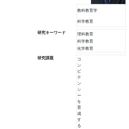
教科教育学
科学教育
研究キーワード
理科教育
科学教育
化学教育
研究課題
コ
ン
ピ
テ
ン
シ
ー
を
育
成
す
る