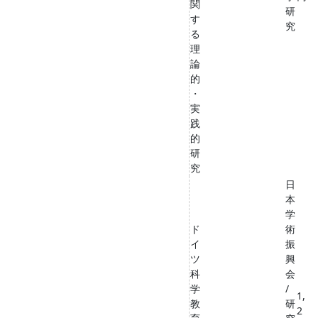
関
研
す
究
る
理
論
的
・
実
践
的
研
究
日
本
学
ド
術
イ
振
ツ
興
科
会
学
/
1,
教
研
2