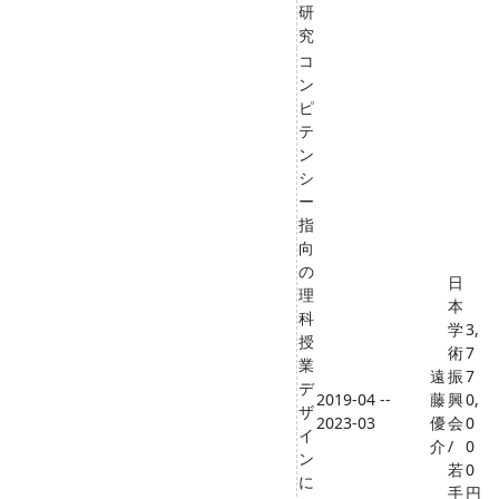
研
究
コ
ン
ピ
テ
ン
シ
ー
指
向
の
日
理
本
科
学
3,
授
術
7
業
遠
振
7
デ
2019-04 --
藤
興
0,
ザ
2023-03
優
会
0
イ
介
/
0
ン
若
0
に
手
円