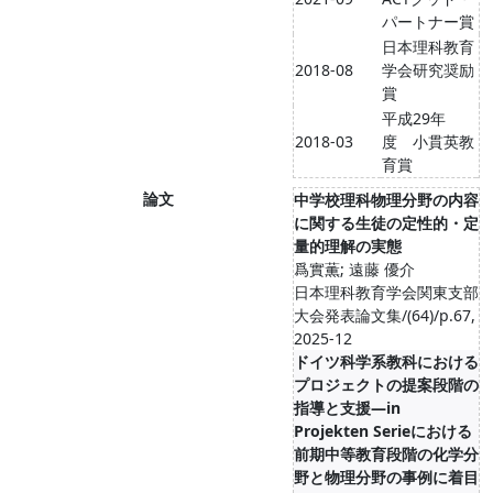
パートナー賞
日本理科教育
2018-08
学会研究奨励
賞
平成29年
2018-03
度 小貫英教
育賞
論文
中学校理科物理分野の内容
に関する生徒の定性的・定
量的理解の実態
爲實薫; 遠藤 優介
日本理科教育学会関東支部
大会発表論文集/(64)/p.67,
2025-12
ドイツ科学系教科における
プロジェクトの提案段階の
指導と支援―in
Projekten Serieにおける
前期中等教育段階の化学分
野と物理分野の事例に着目