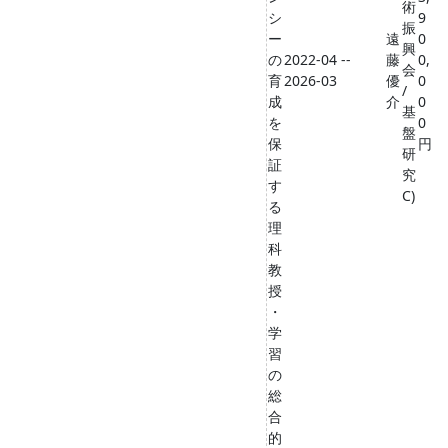
術
シ
9
振
ー
遠
0
興
の
2022-04 --
藤
0,
会
育
2026-03
優
0
/
成
介
0
基
を
0
盤
保
円
研
証
究
す
C)
る
理
科
教
授
・
学
習
の
総
合
的