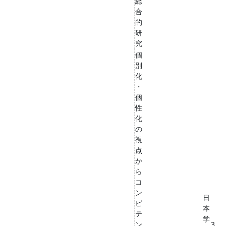
総
合
的
研
究
個
別
化
・
個
性
化
の
視
点
か
ら
コ
ン
日
ピ
本
テ
学
ン
3,