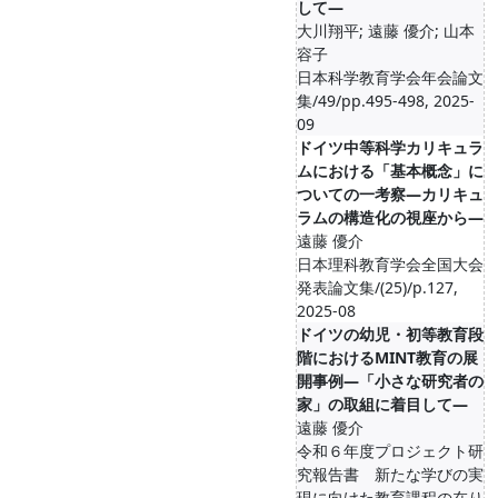
して―
大川翔平; 遠藤 優介; 山本
容子
日本科学教育学会年会論文
集/49/pp.495-498, 2025-
09
ドイツ中等科学カリキュラ
ムにおける「基本概念」に
ついての一考察―カリキュ
ラムの構造化の視座から―
遠藤 優介
日本理科教育学会全国大会
発表論文集/(25)/p.127,
2025-08
ドイツの幼児・初等教育段
階におけるMINT教育の展
開事例―「小さな研究者の
家」の取組に着目して―
遠藤 優介
令和６年度プロジェクト研
究報告書 新たな学びの実
現に向けた教育課程の在り