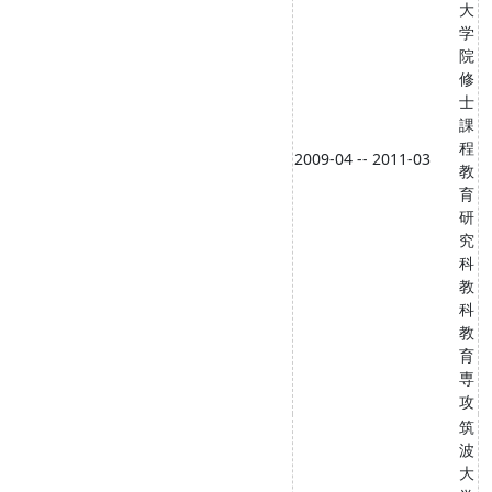
大
学
院
修
士
課
程
2009-04 -- 2011-03
教
育
研
究
科
教
科
教
育
専
攻
筑
波
大