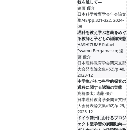
較を通して―
遠藤 優介
日本科学教育学会年会論文
集/48/pp.321-322, 2024-
09
理科を教え学ぶ意義をめぐ
る教師と子どもの認識実態
HASHIZUME Rafael
Issamu Bergamasco; 遠
藤 優介
日本理科教育学会関東支部
大会発表論文集/(62)/p.48,
2023-12
中学生がもつ科学的探究の
過程に関する認識の実態
髙橋優太; 遠藤 優介
日本理科教育学会関東支部
大会発表論文集/(62)/p.29,
2023-12
ドイツ諸州におけるプロジ
ェクト型学習の展開動向―
ギムナジウム上級段階の教