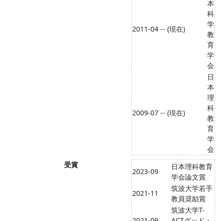
本
科
学
2011-04 -- (現在)
教
育
学
会
日
本
理
科
2009-07 -- (現在)
教
育
学
会
受賞
日本理科教育
2023-09
学会論文賞
筑波大学若手
2021-11
教員奨励賞
筑波大学T-
2021-09
ACTグッド・