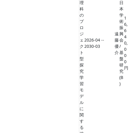
理
日
科
本
の
学
1
プ
術
6,
ロ
振
6
ジ
遠
興
4
ェ
2026-04 --
藤
会
0,
ク
2030-03
優
/
0
ト
介
基
0
型
盤
0
探
研
円
究
究
学
(B
習
)
モ
デ
ル
に
関
す
る