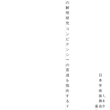
の
解
明
研
究
コ
ン
ピ
テ
ン
シ
ー
の
育
成
日
を
本
指
学
向
術
す
振
1,
る
興
8
ド
遠
会
0