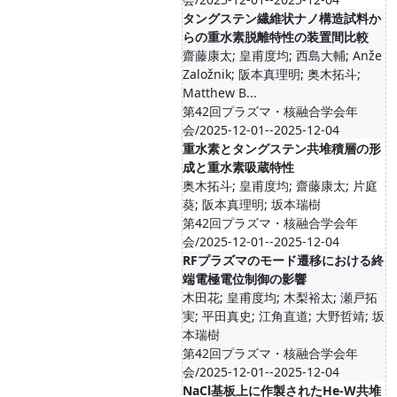
タングステン繊維状ナノ構造試料か
らの重⽔素脱離特性の装置間⽐較
齋藤康太; 皇甫度均; 西島大輔; Anže
Založnik; 阪本真理明; 奥木拓斗;
Matthew B...
第42回プラズマ・核融合学会年
会/2025-12-01--2025-12-04
重水素とタングステン共堆積層の形
成と重水素吸蔵特性
奥木拓斗; 皇甫度均; 齋藤康太; 片庭
葵; 阪本真理明; 坂本瑞樹
第42回プラズマ・核融合学会年
会/2025-12-01--2025-12-04
RFプラズマのモード遷移における終
端電極電位制御の影響
木田花; 皇甫度均; 木梨裕太; 瀬戸拓
実; 平田真史; 江角直道; 大野哲靖; 坂
本瑞樹
第42回プラズマ・核融合学会年
会/2025-12-01--2025-12-04
NaCl基板上に作製されたHe-W共堆