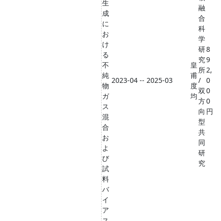
生
融
成
合
に
科
お
学
け
研
8
る
究
9
不
皇
所
2,
純
甫
2023-04 -- 2025-03
/
0
物
度
双
0
ガ
均
方
0
ス
向
円
混
型
合
共
お
同
よ
研
び
究
試
料
バ
イ
ア
ス