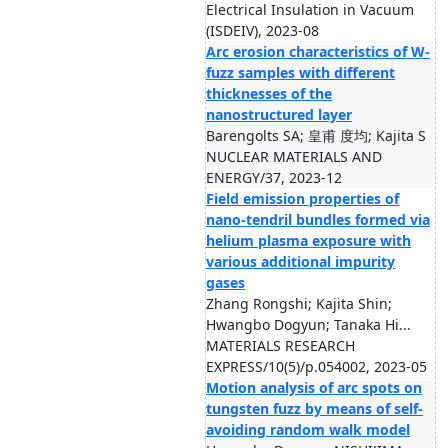
Electrical Insulation in Vacuum
(ISDEIV), 2023-08
Arc erosion characteristics of W-
fuzz samples with different
thicknesses of the
nanostructured layer
Barengolts SA; 皇甫 度均; Kajita S
NUCLEAR MATERIALS AND
ENERGY/37, 2023-12
Field emission properties of
nano-tendril bundles formed via
helium plasma exposure with
various additional impurity
gases
Zhang Rongshi; Kajita Shin;
Hwangbo Dogyun; Tanaka Hi...
MATERIALS RESEARCH
EXPRESS/10(5)/p.054002, 2023-05
Motion analysis of arc spots on
tungsten fuzz by means of self-
avoiding random walk model