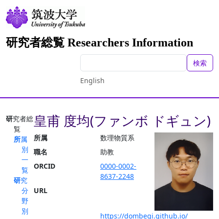
研究者総覧 Researchers Information
検索
English
皇甫 度均(ファンボ ドギュン)
研究者総
覧
所属
数理物質系
所属
別
職名
助教
一
ORCID
0000-0002-
覧
8637-2248
研究
分
URL
野
別
https://dombegi.github.io/