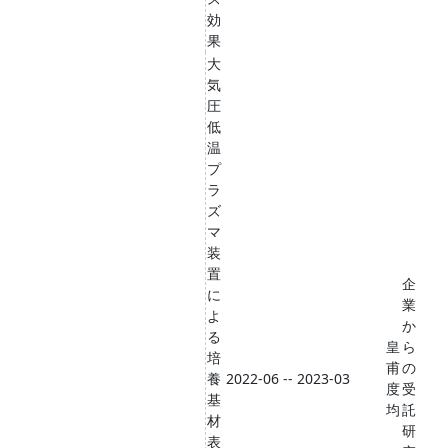
効
果
大
気
圧
低
温
プ
ラ
ズ
マ
装
置
企
に
業
よ
か
る
皇
ら
培
甫
の
養
2022-06 -- 2023-03
度
受
基
均
託
材
研
表