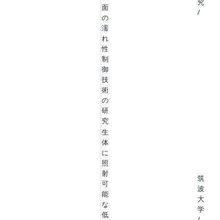
究
面
/
の
濡
れ
性
制
御
技
術
の
研
究
生
体
に
照
射
筑
可
波
能
大
な
学
低
/