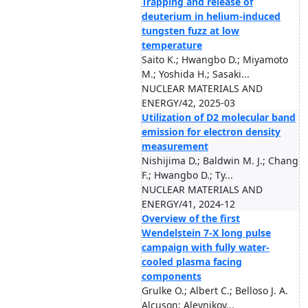
Trapping and release of
deuterium in helium-induced
tungsten fuzz at low
temperature
Saito K.; Hwangbo D.; Miyamoto
M.; Yoshida H.; Sasaki...
NUCLEAR MATERIALS AND
ENERGY/42, 2025-03
Utilization of D2 molecular band
emission for electron density
measurement
Nishijima D.; Baldwin M. J.; Chang
F.; Hwangbo D.; Ty...
NUCLEAR MATERIALS AND
ENERGY/41, 2024-12
Overview of the first
Wendelstein 7-X long pulse
campaign with fully water-
cooled plasma facing
components
Grulke O.; Albert C.; Belloso J. A.
Alcuson; Aleynikov...