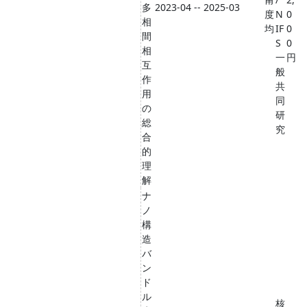
多
2023-04 -- 2025-03
度
N
0
相
均
IF
0
間
S
0
相
一
円
互
般
作
共
用
同
の
研
総
究
合
的
理
解
ナ
ノ
構
造
バ
ン
ド
ル
核