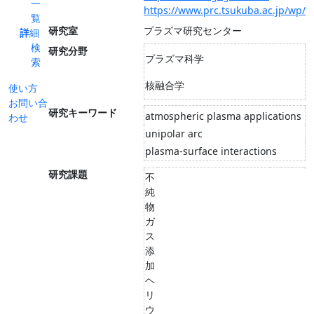
一
https://www.prc.tsukuba.ac.jp/wp/
覧
研究室
プラズマ研究センター
詳細
検
研究分野
プラズマ科学
索
核融合学
使い方
お問い合
研究キーワード
atmospheric plasma applications
わせ
unipolar arc
plasma-surface interactions
研究課題
不
純
物
ガ
ス
添
加
ヘ
リ
ウ