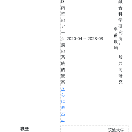
D
融
内
合
壁
科
の
学
ア
研
皇
ー
究
甫
ク
2020-04 -- 2023-03
所
度
痕
/
均
の
一
系
般
統
共
的
同
観
研
察
究
さ
ら
に
表
示
...
職歴
筑波大学