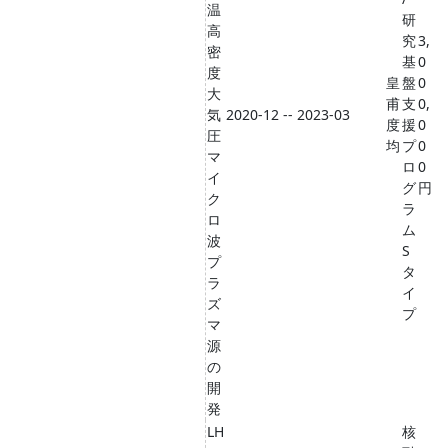
温
研
高
究
3,
密
基
0
度
皇
盤
0
大
甫
支
0,
気
2020-12 -- 2023-03
度
援
0
圧
均
プ
0
マ
ロ
0
イ
グ
円
ク
ラ
ロ
ム
波
S
プ
タ
ラ
イ
ズ
プ
マ
源
の
開
発
LH
核