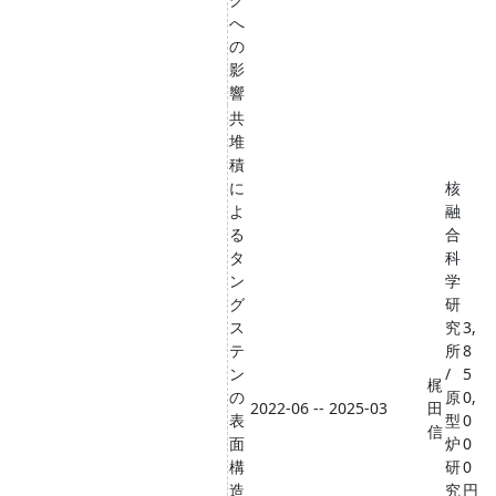
へ
の
影
響
共
堆
積
に
核
よ
融
る
合
タ
科
ン
学
グ
研
ス
究
3,
テ
所
8
ン
/
5
梶
の
原
0,
2022-06 -- 2025-03
田
表
型
0
信
面
炉
0
構
研
0
造
究
円