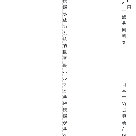
積
0
S
層
円
一
形
般
成
共
の
同
系
研
統
究
的
観
察
熱
パ
ル
ス
日
と
本
共
学
堆
術
積
振
層
興
が
会
共
/
存
国