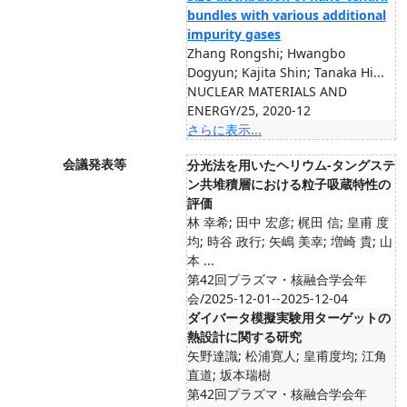
bundles with various additional
impurity gases
Zhang Rongshi; Hwangbo
Dogyun; Kajita Shin; Tanaka Hi...
NUCLEAR MATERIALS AND
ENERGY/25, 2020-12
さらに表示...
会議発表等
分光法を用いたヘリウム-タングステ
ン共堆積層における粒子吸蔵特性の
評価
林 幸希; 田中 宏彦; 梶田 信; 皇甫 度
均; 時谷 政行; 矢嶋 美幸; 増崎 貴; 山
本 ...
第42回プラズマ・核融合学会年
会/2025-12-01--2025-12-04
ダイバータ模擬実験用ターゲットの
熱設計に関する研究
矢野達識; 松浦寛人; 皇甫度均; 江角
直道; 坂本瑞樹
第42回プラズマ・核融合学会年