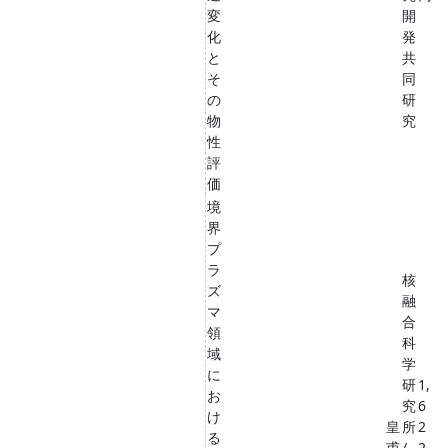
変
開
化
発
と
共
そ
同
の
研
物
究
性
評
価
境
界
プ
ラ
核
ズ
融
マ
合
領
科
域
学
に
研
1,
お
究
6
け
皇
所
2
る
甫
/
2,