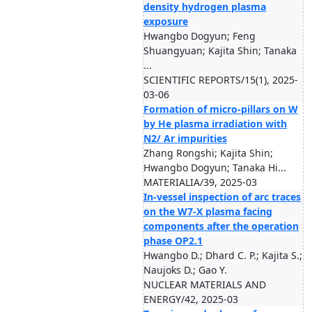
density hydrogen plasma
exposure
Hwangbo Dogyun; Feng
Shuangyuan; Kajita Shin; Tanaka
...
SCIENTIFIC REPORTS/15(1), 2025-
03-06
Formation of micro-pillars on W
by He plasma irradiation with
N2/ Ar impurities
Zhang Rongshi; Kajita Shin;
Hwangbo Dogyun; Tanaka Hi...
MATERIALIA/39, 2025-03
In-vessel inspection of arc traces
on the W7-X plasma facing
components after the operation
phase OP2.1
Hwangbo D.; Dhard C. P.; Kajita S.;
Naujoks D.; Gao Y.
NUCLEAR MATERIALS AND
ENERGY/42, 2025-03