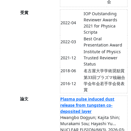
会
受賞
IOP Outstanding
Reviewer Awards
2022-04
2021 for Physica
Scripta
Best Oral
2022-03
Presentation Award
Institute of Physics
2021-12
Trusted Reviewer
Status
2018-06
名古屋大学学術奨励賞
第33回プラズマ核融合
2016-12
学会年会若手学会発表
賞
論文
Plasma pulse induced dust
release from tungsten co-
deposited layer
Hwangbo Dogyun; Kajita Shin;
Murakami Sou; Hayashi Yu...
NUCLEAR FUSION/66(3), 2026-03-