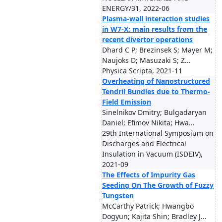
ENERGY/31, 2022-06
Plasma-wall interaction studies
in W7-X: main results from the
recent divertor operations
Dhard C P; Brezinsek S; Mayer M;
Naujoks D; Masuzaki S; Z...
Physica Scripta, 2021-11
Overheating of Nanostructured
Tendril Bundles due to Thermo-
Field Emission
Sinelnikov Dmitry; Bulgadaryan
Daniel; Efimov Nikita; Hwa...
29th International Symposium on
Discharges and Electrical
Insulation in Vacuum (ISDEIV),
2021-09
The Effects of Impurity Gas
Seeding On The Growth of Fuzzy
Tungsten
McCarthy Patrick; Hwangbo
Dogyun; Kajita Shin; Bradley J...