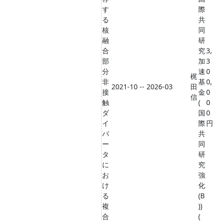
す
際
る
共
核
同
融
研
合
究
3,
部
加
3
分
速
0
梶
非
基
0,
2021-10 -- 2026-03
田
接
金
0
信
触
(
0
ダ
国
0
イ
際
円
バ
共
ー
同
タ
研
に
究
お
強
け
化
る
(B
複
))
合
(