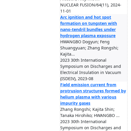
NUCLEAR FUSION/64(11), 2024-
11-01
Arc ignition and hot spot
formation on tungsten with
nano-tendril bundles under
hydrogen plasma exposure
HWANGBO Dogyun; Feng
Shuangyuan; Zhang Rongshi;
Kajita...
2023 30th International
Symposium on Discharges and
Electrical Insulation in Vacuum
(ISDEIV), 2023-08
Field emission current from
protrusion structures formed by
helium plasma with various
impurity gases
Zhang Rongshi; Kajita Shin;
Tanaka Hirohiko; HWANGBO ...
2023 30th International
Symposium on Discharges and