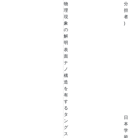
物
分
理
担
現
者
象
)
の
解
明
表
面
ナ
ノ
構
造
を
有
す
る
タ
日
ン
本
グ
学
ス
術