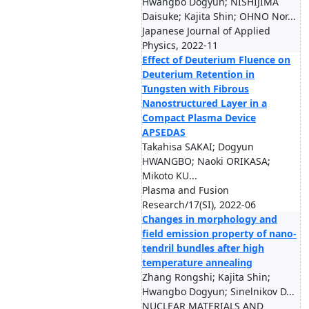
Hwangbo Dogyun; NISHIJIMA
Daisuke; Kajita Shin; OHNO Nor...
Japanese Journal of Applied
Physics, 2022-11
Effect of Deuterium Fluence on
Deuterium Retention in
Tungsten with Fibrous
Nanostructured Layer in a
Compact Plasma Device
APSEDAS
Takahisa SAKAI; Dogyun
HWANGBO; Naoki ORIKASA;
Mikoto KU...
Plasma and Fusion
Research/17(SI), 2022-06
Changes in morphology and
field emission property of nano-
tendril bundles after high
temperature annealing
Zhang Rongshi; Kajita Shin;
Hwangbo Dogyun; Sinelnikov D...
NUCLEAR MATERIALS AND