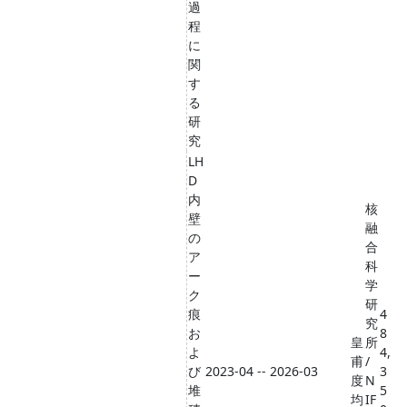
過
程
に
関
す
る
研
究
LH
D
内
核
壁
融
の
合
ア
科
ー
学
ク
研
痕
4
究
お
8
皇
所
よ
4,
甫
/
び
2023-04 -- 2026-03
3
度
N
堆
5
均
IF