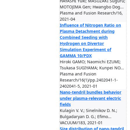
HAYASHI Yuki; MASUZAKI Suguru;
MOTOJIMA Gen; Hwangbo Dog...
Plasma and Fusion Research/16,
2021-04
Influence of Nitrogen Ratio on
Plasma Detachment during
Combined Seeding with
Hydrogen on Divertor
Simulation Experiment of
GAMMA 10/PDX
Hiroki GAMO; Naomichi EZUMI;
Tsukasa SUGIYAMA; Kunpei NO...
Plasma and Fusion
Research/16(1)/pp.2402041-1-
2402041-5, 2021-01
Nano-tendril bundles behavior
under plasma-relevant electric
fields
Kulagin V. V.; Sinelnikov D. N.;
Bulgadaryan D. G.; Efimo...
VACUUM/183, 2021-01
Size distribution of nano-tendril