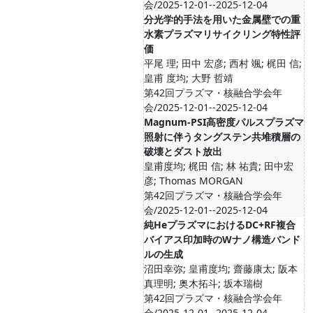
会/2025-12-01--2025-12-04
分光学的手法を用いた金属壁での重
水素プラズマリサイクリング特性評
価
平尾 理; 田中 宏彦; 西村 颯; 梶田 信;
皇甫 度均; 大野 哲靖
第42回プラズマ・核融合学会年
会/2025-12-01--2025-12-04
Magnum-PSI⾼密度パルスプラズマ
照射に伴うタングステン共堆積層の
破壊とダスト放出
皇甫度均; 梶田 信; 林 祐貴; 田中宏
彦; Thomas MORGAN
第42回プラズマ・核融合学会年
会/2025-12-01--2025-12-04
純HeプラズマにおけるDC+RF複合
バイアス印加時のWナノ構造バンド
ルの生成
沼田幸弥; 皇甫度均; 齋藤康太; 阪本
真理明; 奥木拓斗; 坂本瑞樹
第42回プラズマ・核融合学会年
会/2025-12-01--2025-12-04