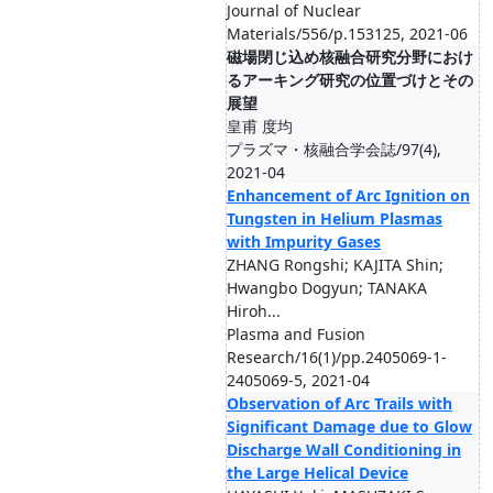
Journal of Nuclear
Materials/556/p.153125, 2021-06
磁場閉じ込め核融合研究分野におけ
るアーキング研究の位置づけとその
展望
皇甫 度均
プラズマ・核融合学会誌/97(4),
2021-04
Enhancement of Arc Ignition on
Tungsten in Helium Plasmas
with Impurity Gases
ZHANG Rongshi; KAJITA Shin;
Hwangbo Dogyun; TANAKA
Hiroh...
Plasma and Fusion
Research/16(1)/pp.2405069-1-
2405069-5, 2021-04
Observation of Arc Trails with
Significant Damage due to Glow
Discharge Wall Conditioning in
the Large Helical Device