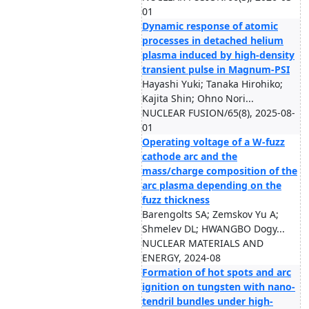
01
Dynamic response of atomic
processes in detached helium
plasma induced by high-density
transient pulse in Magnum-PSI
Hayashi Yuki; Tanaka Hirohiko;
Kajita Shin; Ohno Nori...
NUCLEAR FUSION/65(8), 2025-08-
01
Operating voltage of a W-fuzz
cathode arc and the
mass/charge composition of the
arc plasma depending on the
fuzz thickness
Barengolts SA; Zemskov Yu A;
Shmelev DL; HWANGBO Dogy...
NUCLEAR MATERIALS AND
ENERGY, 2024-08
Formation of hot spots and arc
ignition on tungsten with nano-
tendril bundles under high-