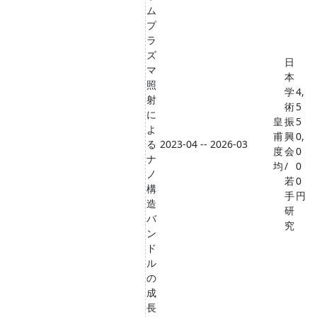
ム
プ
ラ
ズ
日
マ
本
照
学
4,
射
術
5
に
皇
振
5
よ
甫
興
0,
る
2023-04 -- 2026-03
度
会
0
ナ
均
/
0
ノ
若
0
構
手
円
造
研
バ
究
ン
ド
ル
の
成
長