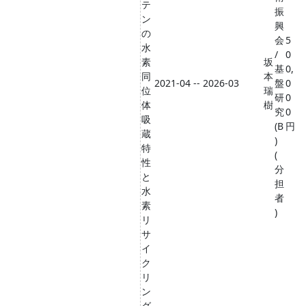
テ
振
ン
興
の
会
5
水
/
0
素
坂
基
0,
同
本
2021-04 -- 2026-03
盤
0
位
瑞
研
0
体
樹
究
0
吸
(B
円
蔵
)
特
(
性
分
と
担
水
者
素
)
リ
サ
イ
ク
リ
ン
グ