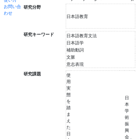
お問い合
研究分野
わせ
日本語教育
研究キーワード
日本語教育文法
日本語学
補助動詞
文脈
意志表現
研究課題
使
用
実
態
日
を
本
踏
学
ま
術
え
振
た
興
日
会