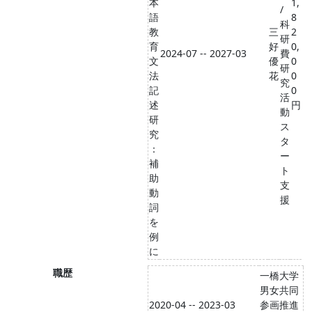
本
1,
/
語
8
科
教
三
2
研
育
好
0,
2024-07 -- 2027-03
費
文
優
0
研
法
花
0
究
記
0
活
述
円
動
研
ス
究
タ
：
ー
補
ト
助
支
動
援
詞
を
例
に
職歴
一橋大学
男女共同
2020-04 -- 2023-03
参画推進