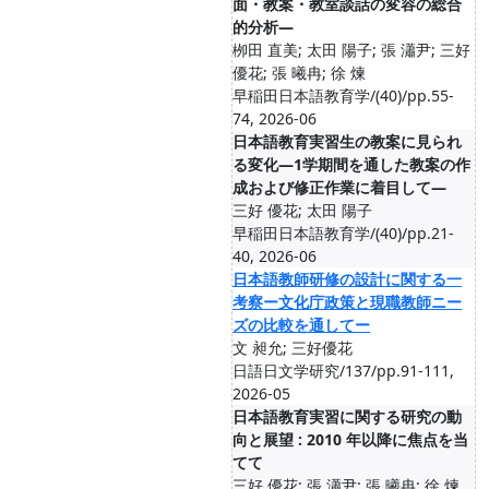
面・教案・教室談話の変容の総合
的分析―
栁田 直美; 太田 陽子; 張 瀟尹; 三好
優花; 張 曦冉; 徐 煉
早稲田日本語教育学/(40)/pp.55-
74, 2026-06
日本語教育実習生の教案に見られ
る変化―1学期間を通した教案の作
成および修正作業に着目して―
三好 優花; 太田 陽子
早稲田日本語教育学/(40)/pp.21-
40, 2026-06
⽇本語教師研修の設計に関する⼀
考察ー⽂化庁政策と現職教師ニー
ズの⽐較を通してー
文 昶允; 三好優花
日語日文学研究/137/pp.91-111,
2026-05
日本語教育実習に関する研究の動
向と展望 : 2010 年以降に焦点を当
てて
三好 優花; 張 瀟尹; 張 曦冉; 徐 煉