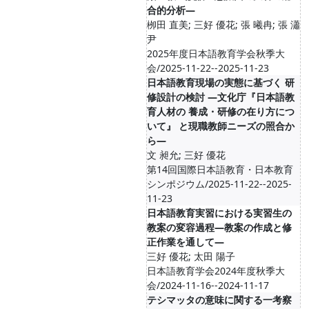
合的分析―
栁田 直美; 三好 優花; 張 曦冉; 張 瀟
尹
2025年度日本語教育学会秋季大
会/2025-11-22--2025-11-23
日本語教育現場の実態に基づく 研
修設計の検討 ―文化庁『日本語教
育人材の 養成・研修の在り方につ
いて』 と現職教師ニーズの照合か
ら―
文 昶允; 三好 優花
第14回国際日本語教育・日本教育
シンポジウム/2025-11-22--2025-
11-23
日本語教育実習における実習生の
教案の変容過程―教案の作成と修
正作業を通して―
三好 優花; 太田 陽子
日本語教育学会2024年度秋季大
会/2024-11-16--2024-11-17
テシマッタの意味に関する一考察