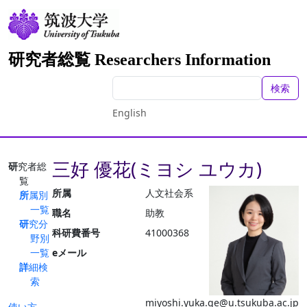
研究者総覧 Researchers Information
検索
English
三好 優花(ミヨシ ユウカ)
研究者総
覧
所属
人文社会系
所属別
一覧
職名
助教
研究分
科研費番号
41000368
野別
一覧
eメール
詳細検
索
miyoshi.yuka.ge@u.tsukuba.ac.jp
使い方