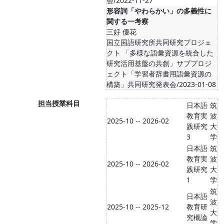
会/2022-11-27
形容詞「やわらかい」の多義性に
関する一考察
三好 優花
国立国語研究所共同研究プロジェ
クト 「多様な語彙資源を統合した
研究活用基盤の共創」サブプロジ
ェクト「学習者辞書用語彙資源の
構築」共同研究発表会/2023-01-08
担当授業科目
日本語
筑
教育実
波
2025-10 -- 2026-02
践研究
大
3
学
日本語
筑
教育実
波
2025-10 -- 2026-02
践研究
大
1
学
筑
日本語
波
2025-10 -- 2025-12
教育研
大
究概論
学