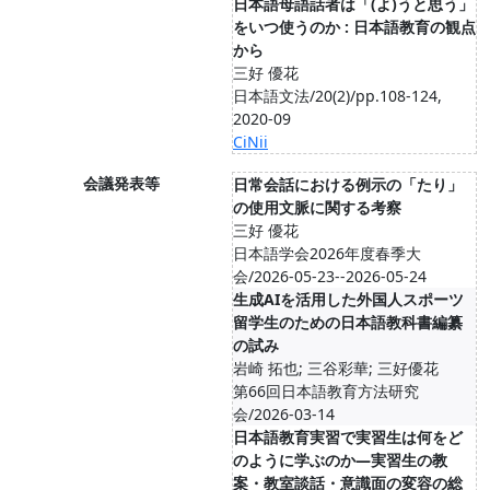
日本語母語話者は「(よ)うと思う」
をいつ使うのか : 日本語教育の観点
から
三好 優花
日本語文法/20(2)/pp.108-124,
2020-09
CiNii
会議発表等
日常会話における例示の「たり」
の使用文脈に関する考察
三好 優花
日本語学会2026年度春季大
会/2026-05-23--2026-05-24
生成AIを活用した外国人スポーツ
留学生のための日本語教科書編纂
の試み
岩崎 拓也; 三谷彩華; 三好優花
第66回日本語教育方法研究
会/2026-03-14
日本語教育実習で実習生は何をど
のように学ぶのか―実習生の教
案・教室談話・意識面の変容の総