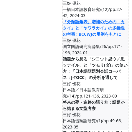
三好 優花
一橋日本語教育研究/(12)/pp.27-
42, 2024-03
『分類語彙表』増補のための「カ
タイ」と「ヤワラカイ」の多義性
の考察 : BCCWJの用例をもとに
三好 優花
国立国語研究所論集/26/pp.171-
196, 2024-01
話題から見る「シヨウト思ウ／思
ッテイル」と「ツモリ(ダ)」の使い
方：『日本語話題別会話コーパ
ス：J-TOCC』の分析を通して
三好 優花
日本語／日本語教育研
究/(14)/pp.121-136, 2023-09
将来の夢・進路の語り方：話題か
ら始まる文型考察
三好 優花
日本語習熟論研究/(1)/pp.49-66,
2023-05