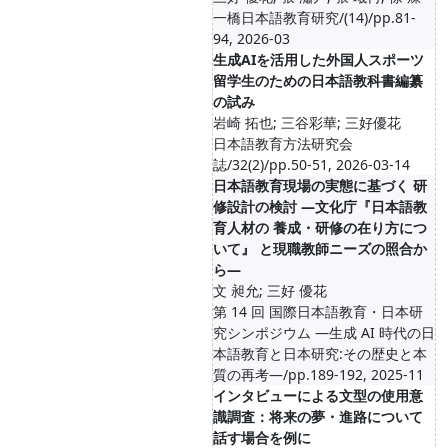
一橋日本語教育研究/(14)/pp.81-
94, 2026-03
生成AIを活用した外国人スポーツ
留学生のための日本語教科書編纂
の試み
岩崎 拓也; 三谷彩華; 三好優花
日本語教育方法研究会
誌/32(2)/pp.50-51, 2026-03-14
日本語教育現場の実態に基づく 研
修設計の検討 ―文化庁『日本語教
育人材の 養成・研修の在り方につ
いて』 と現職教師ニーズの照合か
ら―
文 昶允; 三好 優花
第 14 回 国際日本語教育・日本研
究シンポジウム ―生成 AI 時代の日
本語教育と日本研究:その歴史と本
質の再考―/pp.189-192, 2025-11
インタビューによる文型の使用意
識調査：将来の夢・進路について
話す場合を例に