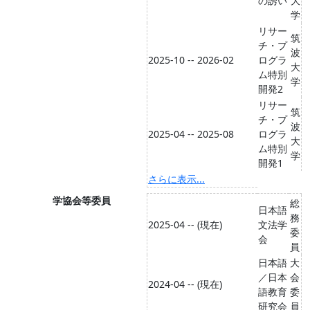
の誘い
大
学
リサー
筑
チ・プ
波
2025-10 -- 2026-02
ログラ
大
ム特別
学
開発2
リサー
筑
チ・プ
波
2025-04 -- 2025-08
ログラ
大
ム特別
学
開発1
さらに表示...
学協会等委員
総
日本語
務
2025-04 -- (現在)
文法学
委
会
員
日本語
大
／日本
会
2024-04 -- (現在)
語教育
委
研究会
員