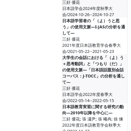
三好 優花
日本語学会2024年度秋季大
会/2024-10-26--2024-10-27
日本語学習者の「（よ）うと思
う」の使用文脈―I-JASの分析を通
して―
三好 優花
2021年度日本語教育学会春季大
会/2021-05-22--2021-05-23
大学生の会話における「（よ）う
＋思考動詞」と「つもり（だ）」
の使用文脈―「日本語話題別会話
コーパス：J-TOCC」の分析を通し
て―
三好 優花
日本語学会2022年度春季大
会/2022-05-14--2022-05-15
日本語教育実習に関する研究の動
向―2010年以降を中心に―
三好 優花; 張 瀟尹; 張 曦冉; 徐 煉
2022年度日本語教育学会秋季大