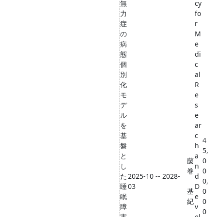
無
cy
力
fo
症
r
の
M
病
e
態
di
個
c
別
al
化
R
モ
e
デ
s
ル
e
を
ar
基
c
4
盤
h
5,
と
a
藤
0
し
n
巻
0
た
2025-10 -- 2028-
d
0,
睡
03
D
基
0
眠
e
紀
0
障
v
0
害
el