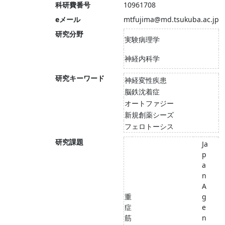
科研費番号
10961708
eメール
mtfujima@md.tsukuba.ac.jp
研究分野
実験病理学
神経内科学
研究キーワード
神経変性疾患
脳鉄沈着症
オートファジー
新規創薬シーズ
フェロトーシス
研究課題
Ja
p
a
n
A
重
g
症
e
筋
n