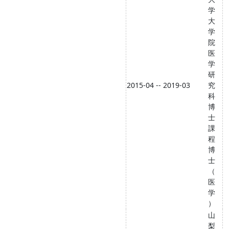
学
大
学
院
医
学
研
2015-04 -- 2019-03
究
科
博
士
課
程
博
士
（
医
学
）
山
梨