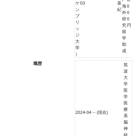
ケ
03
基
海
0
ン
紀
外
0
ブ
研
0
リ
究
円
ッ
留
ジ
学
大
助
学
成
）
職歴
筑
波
大
学
医
学
医
療
2024-04 -- (現在)
系
脳
神
経