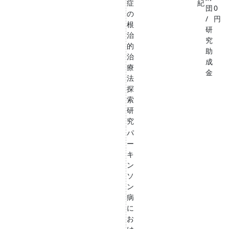
症
紀
団
0
の
/
円
根
研
治
究
的
助
治
成
療
金
法
探
索
研
究
パ
ー
キ
ン
ソ
ン
病
に
お