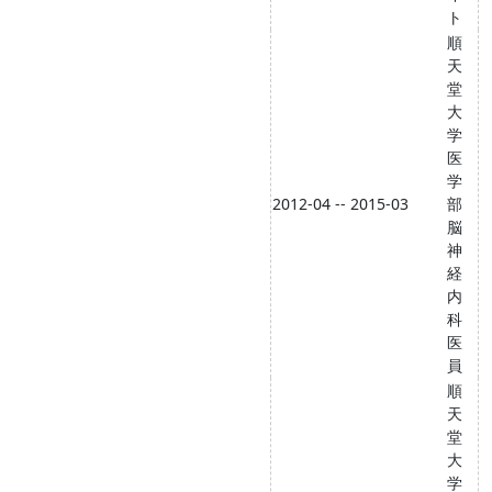
ト
順
天
堂
大
学
医
学
2012-04 -- 2015-03
部
脳
神
経
内
科
医
員
順
天
堂
大
学