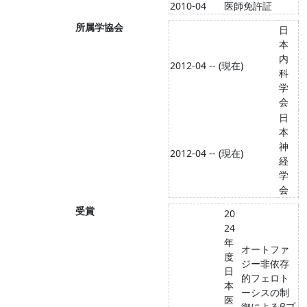
2010-04
医師免許証
所属学協会
日
本
内
2012-04 -- (現在)
科
学
会
日
本
神
2012-04 -- (現在)
経
学
会
受賞
20
24
年
オートファ
度
ジー非依存
日
的フェロト
本
ーシスの制
医
御によるβプ