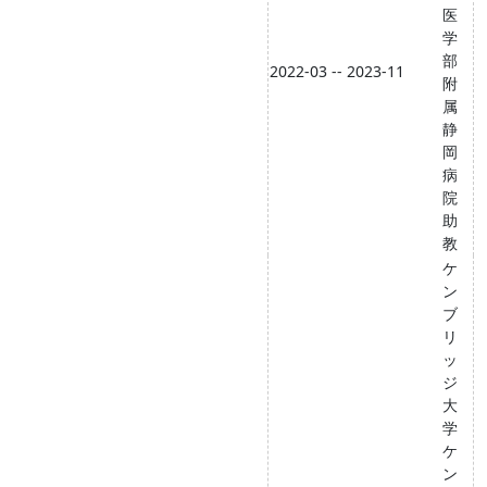
医
学
部
2022-03 -- 2023-11
附
属
静
岡
病
院
助
教
ケ
ン
ブ
リ
ッ
ジ
大
学
ケ
ン