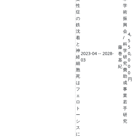
性
学
症
術
の
振
鉄
興
沈
会
4,
着
/
5
と
科
藤
5
神
学
2023-04 -- 2028-
巻
0,
経
研
03
基
0
細
究
紀
0
胞
費
0
死
助
円
は
成
フ
事
ェ
業
ロ
若
ト
手
ー
研
シ
究
ス
に