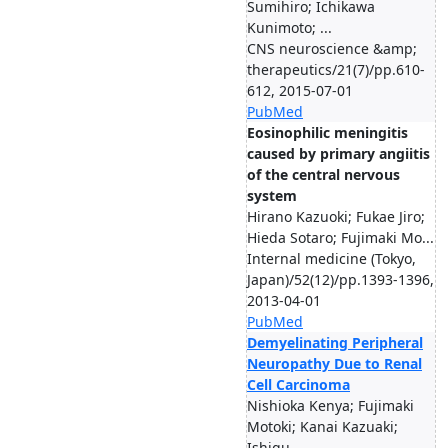
Sumihiro; Ichikawa
Kunimoto; ...
CNS neuroscience &amp;
therapeutics/21(7)/pp.610-
612, 2015-07-01
PubMed
Eosinophilic meningitis
caused by primary angiitis
of the central nervous
system
Hirano Kazuoki; Fukae Jiro;
Hieda Sotaro; Fujimaki Mo...
Internal medicine (Tokyo,
Japan)/52(12)/pp.1393-1396,
2013-04-01
PubMed
Demyelinating Peripheral
Neuropathy Due to Renal
Cell Carcinoma
Nishioka Kenya; Fujimaki
Motoki; Kanai Kazuaki;
Ishigu...