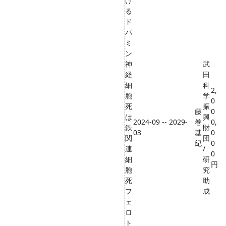
け
る
ド
パ
ミ
ン
神
武
経
田
細
科
2,
胞
学
0
死
振
藤
0
は
興
2024-09 -- 2029-
巻
0,
鉄
財
03
基
0
関
団
紀
0
連
/
0
細
研
円
胞
究
死
助
フ
成
ェ
ロ
ト