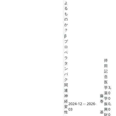
よ
る
も
の
か
？
β
プ
ロ
ペ
ラ
持
タ
田
ン
記
パ
念
ク
医
関
学
3,
連
薬
0
神
藤
学
0
経
巻
2024-12 -- 2026-
振
0,
変
03
興
0
性
基
財
0