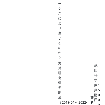
ー
シ
ス
に
よ
り
生
じ
る
の
か
？
海
武
外
田
研
科
究
学
留
振
1
学
興
5,
助
財
0
成
藤
団
0
（
2019-04 -- 2022-
巻
/
0,