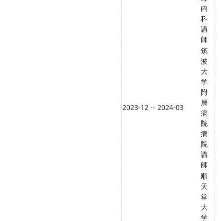
内
科
講
師
筑
波
大
学
附
属
2023-12 -- 2024-03
病
院
病
院
講
師
順
天
堂
大
学