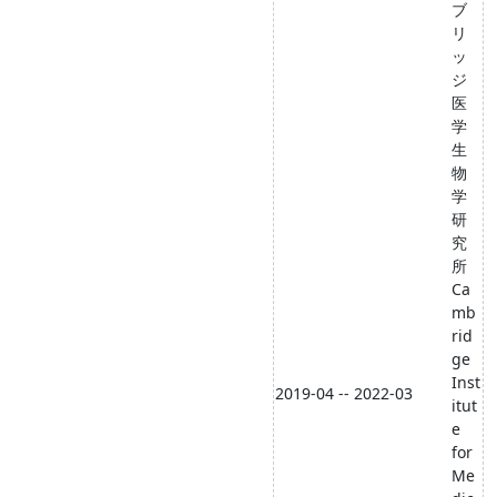
ブ
リ
ッ
ジ
医
学
生
物
学
研
究
所
Ca
mb
rid
ge
Inst
2019-04 -- 2022-03
itut
e
for
Me