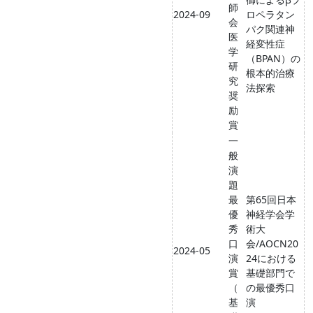
師
2024-09
ロペラタン
会
パク関連神
医
経変性症
学
（BPAN）の
研
根本的治療
究
法探索
奨
励
賞
一
般
演
題
最
第65回日本
優
神経学会学
秀
術大
口
会/AOCN20
2024-05
演
24における
賞
基礎部門で
（
の最優秀口
基
演