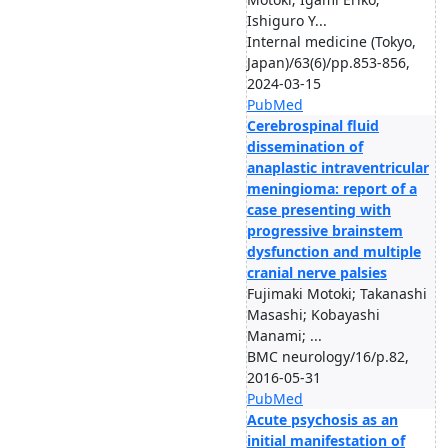
Ishiguro Y...
Internal medicine (Tokyo,
Japan)/63(6)/pp.853-856,
2024-03-15
PubMed
Cerebrospinal fluid
dissemination of
anaplastic intraventricular
meningioma: report of a
case presenting with
progressive brainstem
dysfunction and multiple
cranial nerve palsies
Fujimaki Motoki; Takanashi
Masashi; Kobayashi
Manami; ...
BMC neurology/16/p.82,
2016-05-31
PubMed
Acute psychosis as an
initial manifestation of