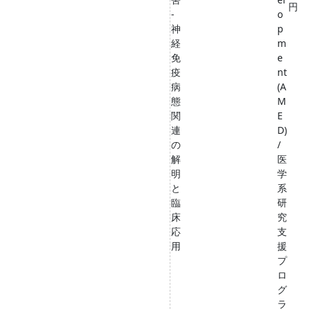
円
-
o
神
p
経
m
免
e
疫
nt
病
(A
態
M
関
E
連
D)
の
/
解
医
明
学
と
系
臨
研
床
究
応
支
用
援
プ
ロ
グ
ラ