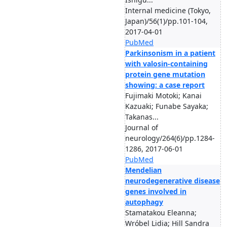
Internal medicine (Tokyo,
Japan)/56(1)/pp.101-104,
2017-04-01
PubMed
Parkinsonism in a patient
with valosin-containing
protein gene mutation
showing: a case report
Fujimaki Motoki; Kanai
Kazuaki; Funabe Sayaka;
Takanas...
Journal of
neurology/264(6)/pp.1284-
1286, 2017-06-01
PubMed
Mendelian
neurodegenerative disease
genes involved in
autophagy
Stamatakou Eleanna;
Wróbel Lidia; Hill Sandra