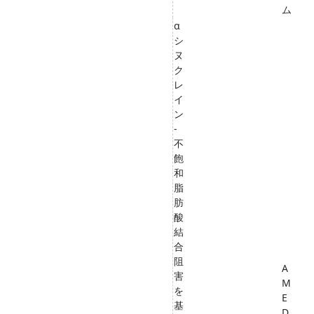
ム
α
シ
ヌ
ク
レ
イ
ン
-
不
飽
和
脂
肪
酸
結
合
阻
A
害
M
を
E
基
D