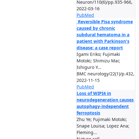
Neuron/110(6)/pp.935-966,
2022-03-16
PubMed
Reversible Pisa syndrome
caused by chronic
subdural hematoma in a
patient with Parkinson's
disease: a case report
Igami Eriko; Fujimaki
Motoki; Shimizu Mai;
Ishiguro Y...
BMC neurology/22(1)/p.432,
2022-11-15
PubMed
Loss of WIPI4 in
neurodegeneration causes
autophagy-independent
ferroptosis
Zhu Ye; Fujimaki Motoki;
Snape Louisa; Lopez Ana;
Fleming...
Nature cell