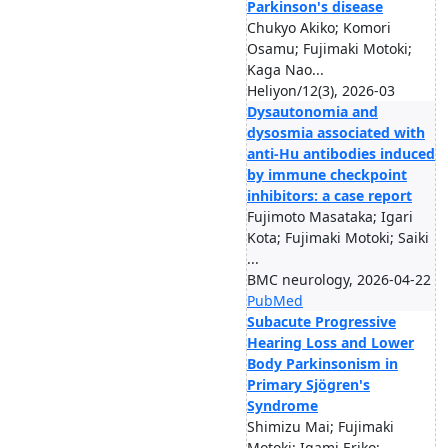
Parkinson's disease
Chukyo Akiko; Komori
Osamu; Fujimaki Motoki;
Kaga Nao...
Heliyon/12(3), 2026-03
Dysautonomia and
dysosmia associated with
anti-Hu antibodies induced
by immune checkpoint
inhibitors: a case report
Fujimoto Masataka; Igari
Kota; Fujimaki Motoki; Saiki
...
BMC neurology, 2026-04-22
PubMed
Subacute Progressive
Hearing Loss and Lower
Body Parkinsonism in
Primary Sjögren's
Syndrome
Shimizu Mai; Fujimaki
Motoki; Igami Eriko;