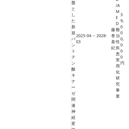
盤
/A
と
M
し
3
E
た
9,
D
新
0
藤
難
規
0
2025-04 -- 2028-
巻
治
パ
0,
03
基
性
ン
0
紀
疾
ト
0
患
テ
0
実
ン
円
用
酸
化
キ
研
ナ
究
ー
事
ゼ
業
関
連
神
経
変