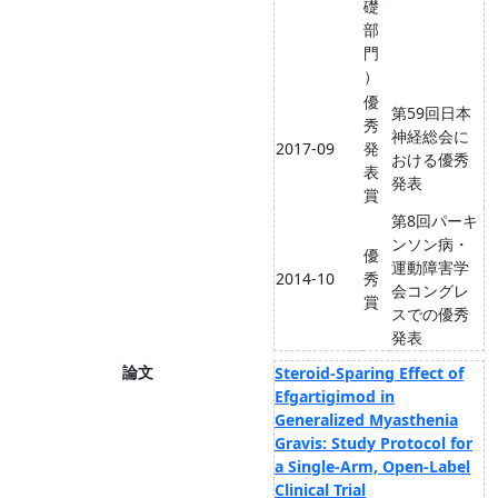
礎
部
門
）
優
第59回日本
秀
神経総会に
2017-09
発
おける優秀
表
発表
賞
第8回パーキ
ンソン病・
優
運動障害学
2014-10
秀
会コングレ
賞
スでの優秀
発表
論文
Steroid-Sparing Effect of
Efgartigimod in
Generalized Myasthenia
Gravis: Study Protocol for
a Single-Arm, Open-Label
Clinical Trial