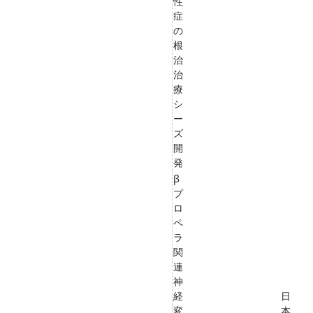
性
症
の
根
治
治
療
シ
ー
ズ
開
発
β
プ
ロ
ペ
ラ
関
連
神
経
日
変
本