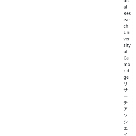
dic
al
Res
ear
ch,
Uni
ver
sity
of
Ca
mb
rid
ge
リ
サ
ー
チ
ア
ソ
シ
エ
イ