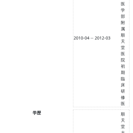
医
学
部
附
属
順
2010-04 -- 2012-03
天
堂
医
院
初
期
臨
床
研
修
医
学歴
順
天
堂
大