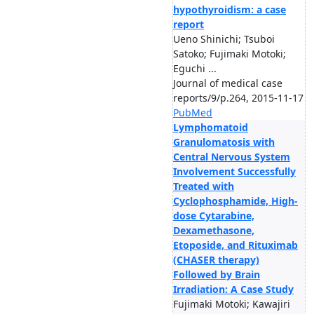
hypothyroidism: a case
report
Ueno Shinichi; Tsuboi
Satoko; Fujimaki Motoki;
Eguchi ...
Journal of medical case
reports/9/p.264, 2015-11-17
PubMed
Lymphomatoid
Granulomatosis with
Central Nervous System
Involvement Successfully
Treated with
Cyclophosphamide, High-
dose Cytarabine,
Dexamethasone,
Etoposide, and Rituximab
(CHASER therapy)
Followed by Brain
Irradiation: A Case Study
Fujimaki Motoki; Kawajiri