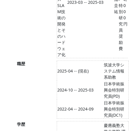
2023-03 -- 2025-03
SLA
圭
特
0
M技
祐
別
0
術の
研
0
開発
究
円
とそ
員
のハ
奨
ード
励
ウェ
費
ア化
職歴
筑波大学シ
2025-04 -- (現在)
ステム情報
系助教
日本学術振
2024-10 -- 2025-03
興会特別研
究員(PD)
日本学術振
2022-04 -- 2024-09
興会特別研
究員(DC1)
学歴
慶應義塾大