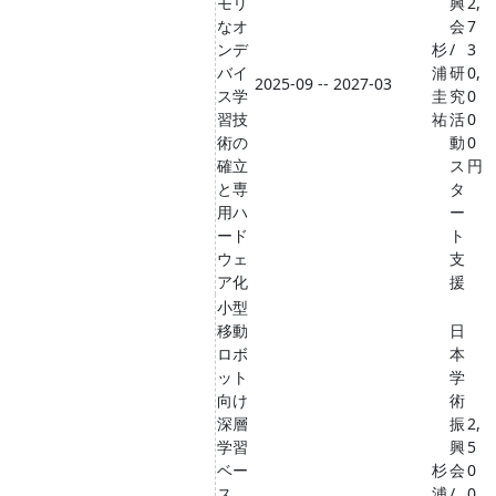
モリ
興
2,
なオ
会
7
ンデ
杉
/
3
バイ
浦
研
0,
2025-09 -- 2027-03
ス学
圭
究
0
習技
祐
活
0
術の
動
0
確立
ス
円
と専
タ
用ハ
ー
ード
ト
ウェ
支
ア化
援
小型
移動
日
ロボ
本
ット
学
向け
術
深層
振
2,
学習
興
5
ベー
杉
会
0
ス
浦
/
0,