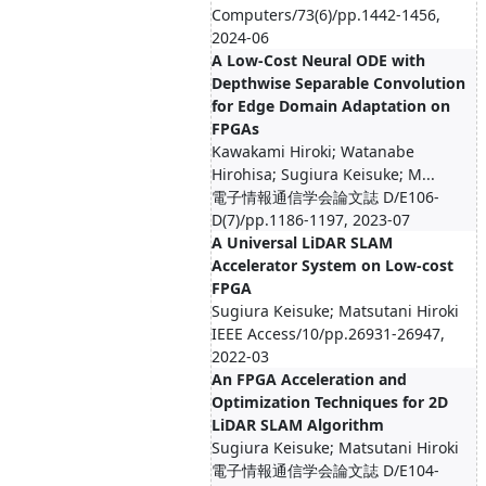
Computers/73(6)/pp.1442-1456,
2024-06
A Low-Cost Neural ODE with
Depthwise Separable Convolution
for Edge Domain Adaptation on
FPGAs
Kawakami Hiroki; Watanabe
Hirohisa; Sugiura Keisuke; M...
電子情報通信学会論文誌 D/E106-
D(7)/pp.1186-1197, 2023-07
A Universal LiDAR SLAM
Accelerator System on Low-cost
FPGA
Sugiura Keisuke; Matsutani Hiroki
IEEE Access/10/pp.26931-26947,
2022-03
An FPGA Acceleration and
Optimization Techniques for 2D
LiDAR SLAM Algorithm
Sugiura Keisuke; Matsutani Hiroki
電子情報通信学会論文誌 D/E104-