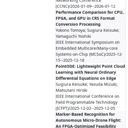
Networking Conference
(CCNC)/2026-01-09--2026-01-12
Performance Comparison for CPU,
FPGA, and GPU in CRS Format
Conversion Processing
Yokono Tomoya; Sugiura Keisuke;
Yamaguchi Yoshiki
IEEE International Symposium on
Embedded Multicore/Many-core
Systems-on-Chip (MCSoC)/2025-12-
15--2025-12-18
PointODE: Lightweight Point Cloud
Learning with Neural Ordinary
Differential Equations on Edge
Sugiura Keisuke; Yasuda Mizuki;
Matsutani Hiroki
IEEE International Conference on
Field Programmable Technology
(ICFPT)/2025-12-02--2025-12-05
Marker-Based Recognition for
Autonomous Micro-Drone Flight:
An FPGA-Optimized Feasibility