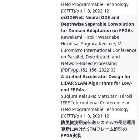
Field Programmable Technology
(ICFPT)/pp.1-9, 2022-12
dsODENet: Neural ODE and
Depthwise Separable Convolution
for Domain Adaptation on FPGAs
Kawakami Hiroki; Watanabe
Hirohisa; Sugiura Keisuke; M...
Euromicro International Conference
on Parallel, Distributed, and
Network-Based Processing
(PDP)/pp.152-156, 2022-03
A Unified Accelerator Design for
LiDAR SLAM Algorithms for Low-
end FPGAs
Sugiura Keisuke; Matsutani Hiroki
IEEE International Conference on
Field Programmable Technology
(ICFPT)/pp.1-9, 2021-12
防災観測用光伝送システムの長期運用
更新に向けたSTMフレーム処理の
FPGA実装