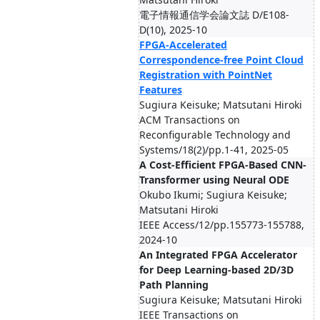
電子情報通信学会論文誌 D/E108-
D(10), 2025-10
FPGA-Accelerated
Correspondence-free Point Cloud
Registration with PointNet
Features
Sugiura Keisuke; Matsutani Hiroki
ACM Transactions on
Reconfigurable Technology and
Systems/18(2)/pp.1-41, 2025-05
A Cost-Efficient FPGA-Based CNN-
Transformer using Neural ODE
Okubo Ikumi; Sugiura Keisuke;
Matsutani Hiroki
IEEE Access/12/pp.155773-155788,
2024-10
An Integrated FPGA Accelerator
for Deep Learning-based 2D/3D
Path Planning
Sugiura Keisuke; Matsutani Hiroki
IEEE Transactions on