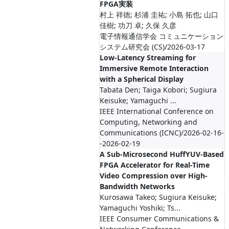
FPGA実装
村上 祥徳; 杉浦 圭祐; 小島 拓也; 山口
佳樹; 功刀 卓; 久保 久彦
電子情報通信学会 コミュニケーション
システム研究会 (CS)/2026-03-17
Low-Latency Streaming for
Immersive Remote Interaction
with a Spherical Display
Tabata Den; Taiga Kobori; Sugiura
Keisuke; Yamaguchi ...
IEEE International Conference on
Computing, Networking and
Communications (ICNC)/2026-02-16-
-2026-02-19
A Sub-Microsecond HuffYUV-Based
FPGA Accelerator for Real-Time
Video Compression over High-
Bandwidth Networks
Kurosawa Takeo; Sugiura Keisuke;
Yamaguchi Yoshiki; Ts...
IEEE Consumer Communications &