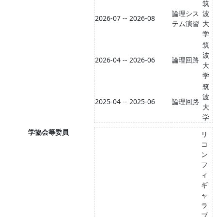
筑
論理シス
波
2026-07 -- 2026-08
テム演習
大
学
筑
波
2026-04 -- 2026-06
論理回路
大
学
筑
波
2025-04 -- 2025-06
論理回路
大
学
学協会等委員
リ
コ
ン
フ
ィ
ギ
ャ
ラ
ブ