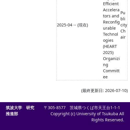
Efficient
Accelera
Pu
tors and
bli
Reconfig
2025-04 -- (現在)
city
urable
Ch
Technol
air
ogies
(HEART
2025)
Organizi
ng
Committ
ee
(最終更新日: 2026-07-10)
筑波大学 研究
〒305-8577 茨城県つくば市天王台1-1-1
推進部
Copyright (c) University of Tsukuba All
Rights Reserved.