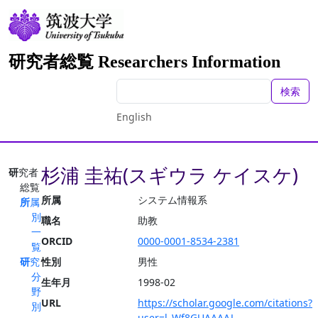
研究者総覧 Researchers Information
検索
English
杉浦 圭祐(スギウラ ケイスケ)
研究者
総覧
所属
システム情報系
所属
別
職名
助教
一
ORCID
0000-0001-8534-2381
覧
研究
性別
男性
分
生年月
1998-02
野
URL
https://scholar.google.com/citations?
別
user=l_Wf8GUAAAAJ