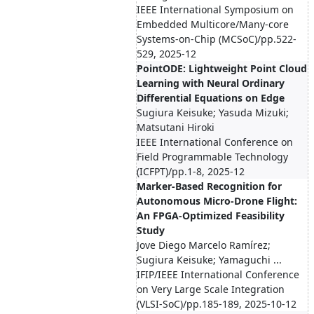
IEEE International Symposium on
Embedded Multicore/Many-core
Systems-on-Chip (MCSoC)/pp.522-
529, 2025-12
PointODE: Lightweight Point Cloud
Learning with Neural Ordinary
Differential Equations on Edge
Sugiura Keisuke; Yasuda Mizuki;
Matsutani Hiroki
IEEE International Conference on
Field Programmable Technology
(ICFPT)/pp.1-8, 2025-12
Marker-Based Recognition for
Autonomous Micro-Drone Flight:
An FPGA-Optimized Feasibility
Study
Jove Diego Marcelo Ramírez;
Sugiura Keisuke; Yamaguchi ...
IFIP/IEEE International Conference
on Very Large Scale Integration
(VLSI-SoC)/pp.185-189, 2025-10-12