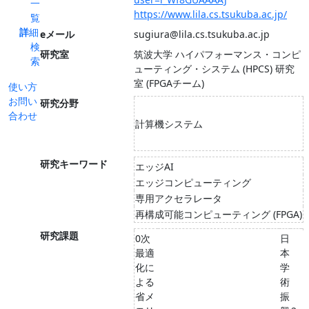
一
https://www.lila.cs.tsukuba.ac.jp/
覧
詳細
eメール
sugiura@lila.cs.tsukuba.ac.jp
検
研究室
筑波大学 ハイパフォーマンス・コンピ
索
ューティング・システム (HPCS) 研究
室 (FPGAチーム)
使い方
お問い
研究分野
合わせ
計算機システム
研究キーワード
エッジAI
エッジコンピューティング
専用アクセラレータ
再構成可能コンピューティング (FPGA)
研究課題
0次
日
最適
本
化に
学
よる
術
省メ
振