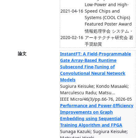
Low-Power and High-
2021-04-16
Speed Chips and
Systems (COOL Chips)
Featured Poster Award
情報処理学会 システム・
2020-02-16
アーキテクチャ研究会 若
手奨励賞
論文
InstantFT: A Field-Programmable
Gate Array-Based Runtime
Subsecond Fine-Tuning of
Convolutional Neural Network
Models
Sugiura Keisuke; Kondo Masaaki;
Marculescu Radu; Matsu...
IEEE Micro/46(3)/pp.66-76, 2026-05
Performance and Power-Efficiency
Improvements on Graph
Embedding using Sequential
Training Algorithm and FPGA
Sunaga Kazuki; Sugiura Keisuke;
Matsutani Hiroki