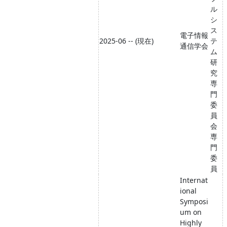
ル
シ
ス
電子情報
2025-06 -- (現在)
テ
通信学会
ム
研
究
専
門
委
員
会
専
門
委
員
Internat
ional
Symposi
um on
Highly