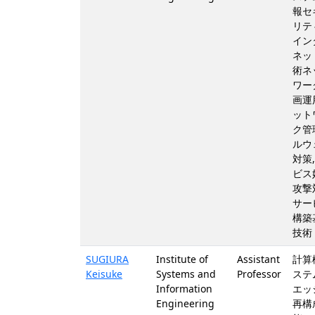
報セ
リティ
イン
ネット
術ネ
ワー
画運用
ット
ク管理
ルウ
対策,
ビス
攻撃
サー
構築
技術
SUGIURA
Institute of
Assistant
計算
Keisuke
Systems and
Professor
ステム
Information
エッジ
Engineering
再構