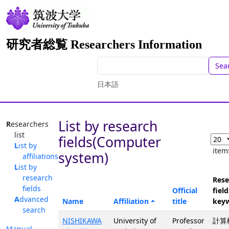
研究者総覧 Researchers Information
Sea
日本語
List by research
Researchers
list
fields(Computer
List by
item
system)
affiliations
List by
research
Rese
fields
Official
field
Advanced
Name
Affiliation
title
key
search
NISHIKAWA
University of
Professor
計算
Manual