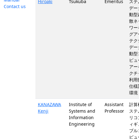
Hiroaki
Tsukuba
Emeritus
ステム
Contact us
デー
動型
散ネ
ワー
グア
テク
デー
動型
ピュ
アー
クチャ
利用
仕様
環境
KANAZAWA
Institute of
Assistant
計算
Kenji
Systems and
Professor
ステム
Information
リコ
Engineering
ィギ
ブル
ピュ