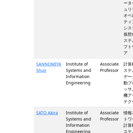
ータ
ュリ
オペ
ティ
シス
仮想化
ステ
フト
ア
SANNOMIYA
Institute of
Associate
計算
Shuji
Systems and
Professor
ステム
Information
デー
Engineering
動プ
ッサ,
機ア
テク
SATO Akira
Institute of
Associate
情報
Systems and
Professor
トワ
Information
計算
Engineering
ステム