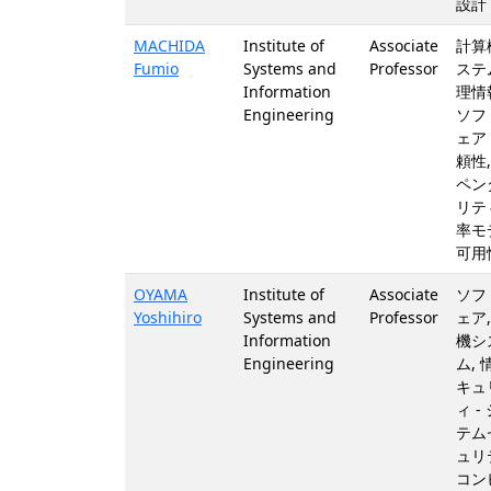
設計
MACHIDA
Institute of
Associate
計算
Fumio
Systems and
Professor
ステム
Information
理情
Engineering
ソフ
ェア 
頼性,
ペン
リティ
率モ
可用
OYAMA
Institute of
Associate
ソフ
Yoshihiro
Systems and
Professor
ェア,
Information
機シ
Engineering
ム, 
キュ
ィ -
テム
ュリ
コン