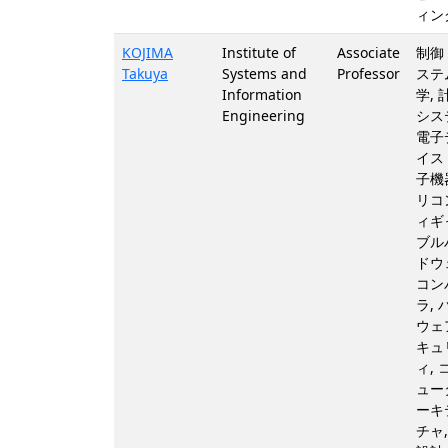
ィン
KOJIMA
Institute of
Associate
制御
Takuya
Systems and
Professor
ステ
Information
学, 
Engineering
シス
電子
イス
子機器
リコ
ィギ
ブル
ドウ
コン
ラ, 
ウェ
キュ
ィ, 
ュー
ーキ
チャ, 