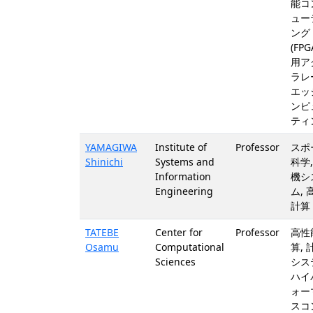
能コ
ュー
ング
(FPG
用ア
ラレ
エッ
ンピ
ティ
YAMAGIWA
Institute of
Professor
スポ
Shinichi
Systems and
科学,
Information
機シ
Engineering
ム, 
計算 
TATEBE
Center for
Professor
高性
Osamu
Computational
算, 
Sciences
シス
ハイ
ォー
スコ