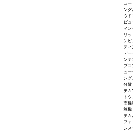
ュー
ング,
ウド
ピュ
ィング
リッ
ンピ
ティ
デー
ンテ
ブコ
ュー
ング,
分散
テム
トウ
高性
算機
テム,
ファ
シス