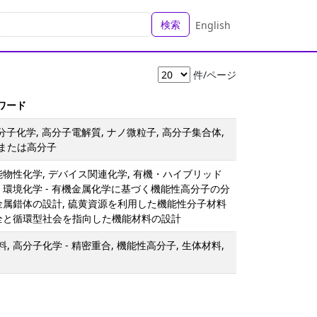
検索
English
件/ページ
ーワード
分子化学, 高分子電解質, ナノ微粒子, 高分子集合体,
または高分子
能物性化学, デバイス関連化学, 有機・ハイブリッド
・環境化学 - 有機金属化学に基づく機能性高分子の分
性金属錯体の設計, 硫黄資源を利用した機能性分子材料
保全と循環型社会を指向した機能材料の設計
 高分子化学 - 精密重合, 機能性高分子, 生体材料,