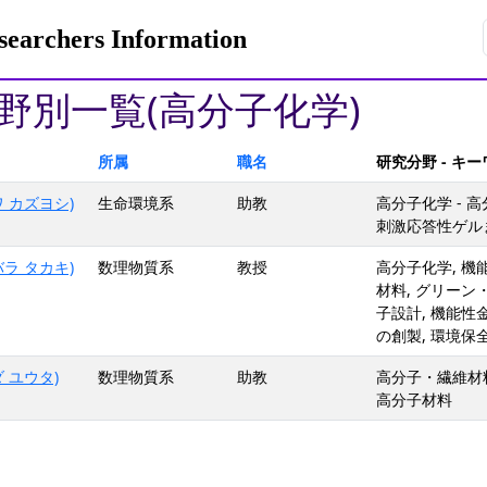
rchers Information
野別一覧(高分子化学)
所属
職名
研究分野 - キ
 カズヨシ)
生命環境系
助教
高分子化学 - 高
刺激応答性ゲル
ラ タカキ)
数理物質系
教授
高分子化学, 機
材料, グリーン
子設計, 機能
の創製, 環境
 ユウタ)
数理物質系
助教
高分子・繊維材料,
高分子材料