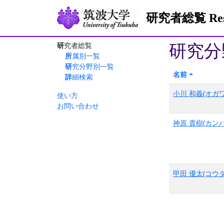
研究者総覧 Resea
研究分
研究者総覧
所属別一覧
研究分野別一覧
名前
詳細検索
小川 和義(オガワ
使い方
お問い合わせ
神原 貴樹(カンバ
甲田 優太(コウダ