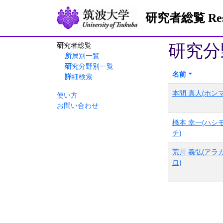
研究者総覧 Resea
研究分
研究者総覧
所属別一覧
研究分野別一覧
名前
詳細検索
本間 真人(ホンマ
使い方
お問い合わせ
橋本 幸一(ハシ
チ)
荒川 義弘(アラ
ロ)