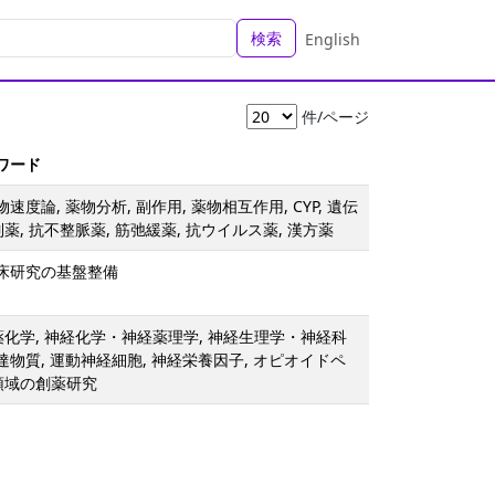
検索
English
件/ページ
ーワード
物速度論, 薬物分析, 副作用, 薬物相互作用, CYP, 遺伝
薬, 抗不整脈薬, 筋弛緩薬, 抗ウイルス薬, 漢方薬
臨床研究の基盤整備
薬化学, 神経化学・神経薬理学, 神経生理学・神経科
伝達物質, 運動神経細胞, 神経栄養因子, オピオイドペ
領域の創薬研究