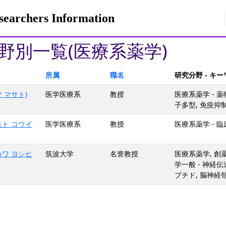
rchers Information
野別一覧(医療系薬学)
所属
職名
研究分野 - キ
 マサト)
医学医療系
教授
医療系薬学 - 薬
子多型, 免疫抑制
モト コウイ
医学医療系
教授
医療系薬学 - 
カワ ヨシヒ
筑波大学
名誉教授
医療系薬学, 創
学一般 - 神経
プチド, 脳神経