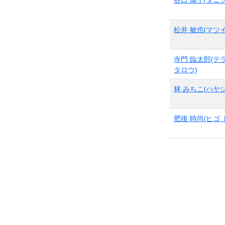
松井 敏也(マツイ
寺門 臨太郎(テ
タロウ)
林 みちこ(ハヤシ
肥後 時尚(ヒゴ 