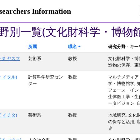
rchers Information
野別一覧(文化財科学・博物館
所属
職名
研究分野 - キ
キタ ヤスフ
芸術系
教授
文化財科学・博物
造物の保存、東
 イタル)
計算科学研究セン
教授
マルチメディア
ター
学・博物館学, 
フェース・インタ
生体医工学・生体
ータビジョン, 
 イチタ)
芸術系
教授
地域研究, 文化
の保存と活用, 
史
チ ヨウコ)
人文社会系
教授
文化財科学・博物