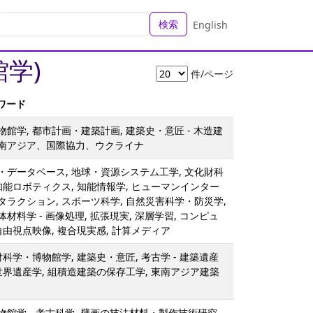
検索
English
学)
件/ページ
ーワード
館学, 都市計画・建築計画, 建築史・意匠 - 木造建
南アジア、国際協力、ウクライナ
・データベース, 地球・資源システム工学, 文化財科
知能ロボティクス, 知能情報学, ヒューマンインター
ラクション, スポーツ科学, 自然災害科学・防災学,
材料学 - 画像処理, 拡張現実, 深層学習, コンピュ
自由視点映像, 複合現実感, 計算メディア
財科学・博物館学, 建築史・意匠, 考古学 - 建築遺産
世界遺産学, 組積造建築の保存工学, 東南アジア建築
館学 - 考古科学, 壁画の技法材料・製作技術研究,