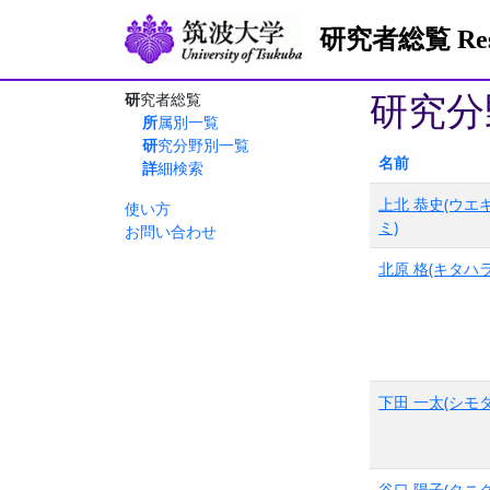
研究者総覧 Resea
研究分
研究者総覧
所属別一覧
研究分野別一覧
名前
詳細検索
上北 恭史(ウエ
使い方
ミ)
お問い合わせ
北原 格(キタハラ
下田 一太(シモダ
谷口 陽子(タニグ