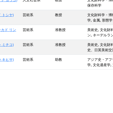
保存科学
 トシヤ)
芸術系
教授
文化財科学・博物館
学, 金属, 形態学
ラカド リン
芸術系
准教授
美術史, 文化財
ン, ネーデルラン
 ミチコ)
芸術系
准教授
美術史, 文化財
史、日英美術交
トキヒサ)
芸術系
助教
アジア史・アフリ
学, 文化遺産学,