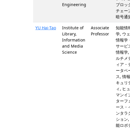
Engineering
ブロッ
チェーン
暗号通
YU Hai-Tao
Institute of
Associate
知能情
Library,
Professor
学, ウ
Information
情報学
and Media
サービ
Science
情報学,
ルチメ
ィア・
ータベ
ス, 情
キュリ
ィ, ヒ
マンイ
ターフ
ース・
ンタラ
ション,
能ロボ