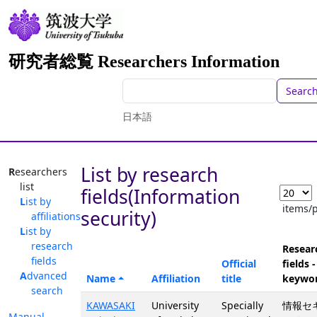
研究者総覧 Researchers Information
Searc
日本語
List by research
Researchers
list
fields(Information
List by
items/
security)
affiliations
List by
research
Resear
fields
Official
fields -
Advanced
Name
Affiliation
title
keywo
search
KAWASAKI
University
Specially
情報セ
Manual