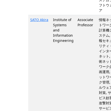
フトウ
ア
SATO Akira
Institute of
Associate
情報ネ
Systems
Professor
トワーク
and
計算機
Information
ステム,
Engineering
報セキ
リティ 
インタ
ネット,
術ネッ
ワーク
画運用,
ットワ
ク管理,
ルウェ
対策, 
ビス妨
攻撃対策
サービ