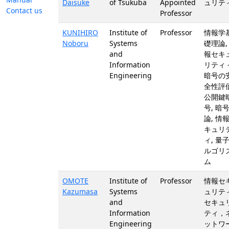
Daisuke
of Tsukuba
Appointed
ュリティ
Contact us
Professor
KUNIHIRO
Institute of
Professor
情報学
Noboru
Systems
礎理論,
and
報セキ
Information
リティ 
Engineering
暗号の
全性評価
公開鍵
号, 暗
論, 情
キュリ
ィ, 量
ルゴリ
ム
OMOTE
Institute of
Professor
情報セ
Kazumasa
Systems
ュリティ
and
セキュ
Information
ティ，
Engineering
ットワ