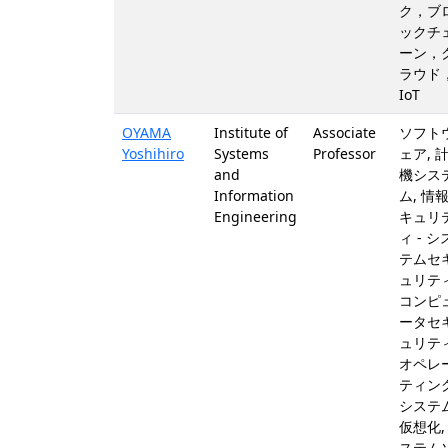
ク，ブ
ックチ
ーン，
ラウド
IoT
OYAMA
Institute of
Associate
ソフト
Yoshihiro
Systems
Professor
ェア, 
and
機シス
Information
ム, 情
Engineering
キュリ
ィ - シ
テムセ
ュリティ
コンピ
ータセ
ュリティ
オペレ
ティン
システム
仮想化,
ステム