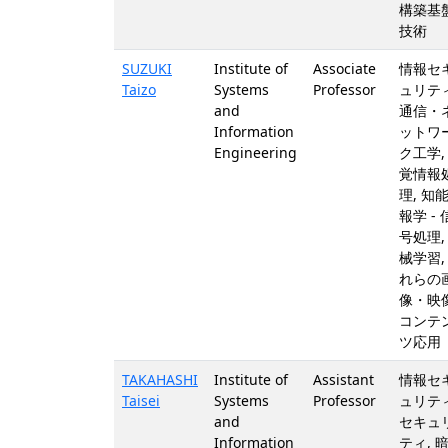
構築基
技術
SUZUKI
Institute of
Associate
情報セ
Taizo
Systems
Professor
ュリティ
and
通信・
Information
ットワ
Engineering
ク工学,
覚情報
理, 知
報学 - 
号処理,
械学習,
れらの
像・映
コンテ
ツ応用
TAKAHASHI
Institute of
Assistant
情報セ
Taisei
Systems
Professor
ュリティ
and
セキュ
Information
ティ, 暗