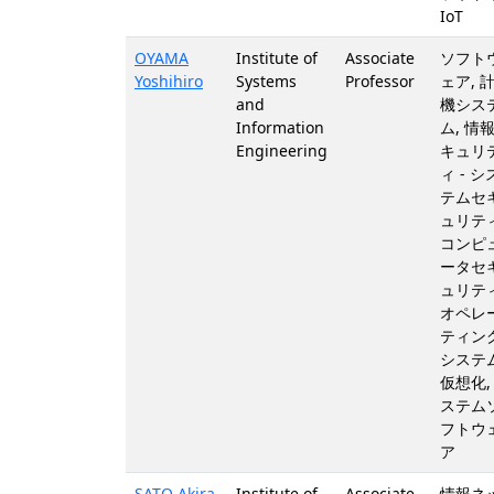
IoT
OYAMA
Institute of
Associate
ソフト
Yoshihiro
Systems
Professor
ェア, 
and
機シス
Information
ム, 情
Engineering
キュリ
ィ - シ
テムセ
ュリティ
コンピ
ータセ
ュリティ
オペレ
ティン
システム
仮想化,
ステム
フトウ
ア
SATO Akira
Institute of
Associate
情報ネ