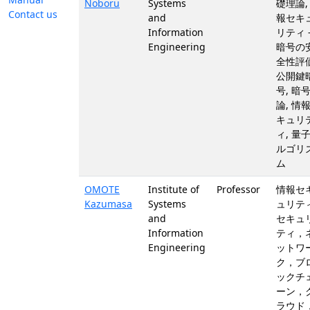
Noboru
Systems
礎理論,
Contact us
and
報セキ
Information
リティ 
Engineering
暗号の
全性評価
公開鍵
号, 暗
論, 情
キュリ
ィ, 量
ルゴリ
ム
OMOTE
Institute of
Professor
情報セ
Kazumasa
Systems
ュリティ
and
セキュ
Information
ティ，
Engineering
ットワ
ク，ブ
ックチ
ーン，
ラウド