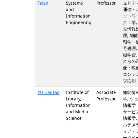
Taizo
Systems
Professor
ュリティ
and
通信・
Information
ットワ
Engineering
ク工学,
覚情報
理, 知
報学 - 
号処理,
械学習,
れらの
像・映
コンテ
ツ応用
YU Hai-Tao
Institute of
Associate
知能情
Library,
Professor
学, ウ
Information
情報学
and Media
サービ
Science
情報学,
ルチメ
ィア・
ータベ