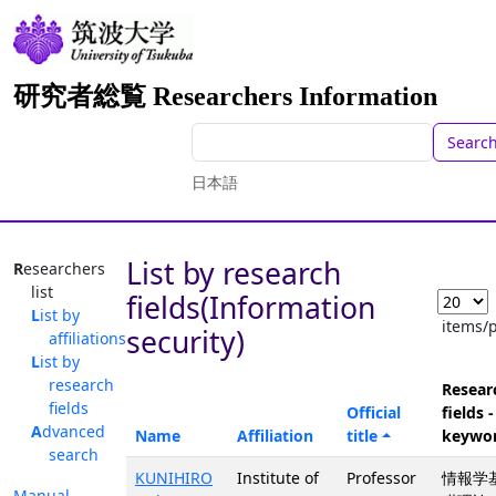
研究者総覧 Researchers Information
Searc
日本語
List by research
Researchers
list
fields(Information
List by
items/
security)
affiliations
List by
research
Resear
fields
Official
fields -
Advanced
Name
Affiliation
title
keywo
search
KUNIHIRO
Institute of
Professor
情報学
Manual