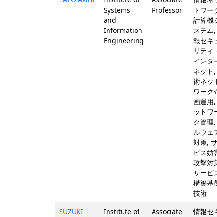
Systems
Professor
トワーク
and
計算機
Information
ステム,
Engineering
報セキ
リティ 
インタ
ネット,
術ネッ
ワーク
画運用,
ットワ
ク管理,
ルウェ
対策, 
ビス妨
攻撃対策
サービ
構築基
技術
SUZUKI
Institute of
Associate
情報セ