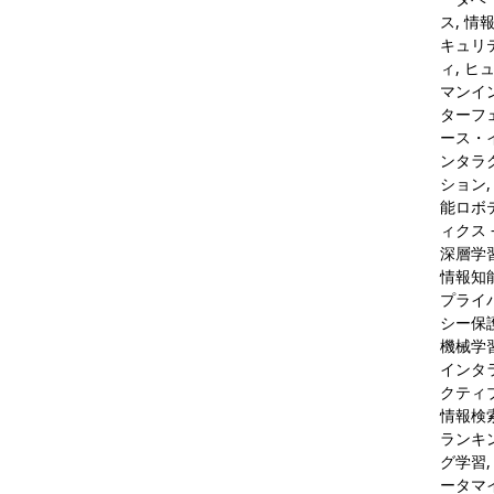
ス, 情
キュリ
ィ, ヒ
マンイ
ターフ
ース・
ンタラ
ション,
能ロボ
ィクス 
深層学習
情報知能
プライ
シー保
機械学習
インタ
クティ
情報検索
ランキ
グ学習,
ータマ