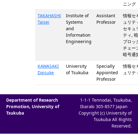
ニング
TAKAHASHI
Institute of
Assistant
情報セ
Taisei
Systems
Professor
ュリティ
and
セキュ
Information
ティ, 暗
Engineering
ブロッ
チェーン
暗号通
KAWASAKI
University
Specially
情報セ
Daisuke
of Tsukuba
Appointed
ュリティ
Professor
Department of Research
1-1-1 Tennodai, Tsukuba,
Promotion, University of
Ibaraki 305-8577 Japan
Tsukuba
Copyright (c) University of
Tsukuba All Rights
Reserved.