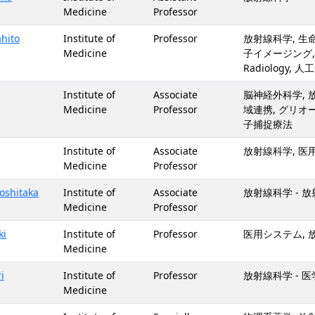
Medicine
Professor
hito
Institute of
Professor
放射線科学, 生命
Medicine
子イメージング, 光
Radiology, 
Institute of
Associate
脳神経外科学, 
Medicine
Professor
域連携, グリオーマ
子捕捉療法
Institute of
Associate
放射線科学, 医
Medicine
Professor
shitaka
Institute of
Associate
放射線科学 - 
Medicine
Professor
ki
Institute of
Professor
医用システム, 
Medicine
i
Institute of
Professor
放射線科学 - 
Medicine