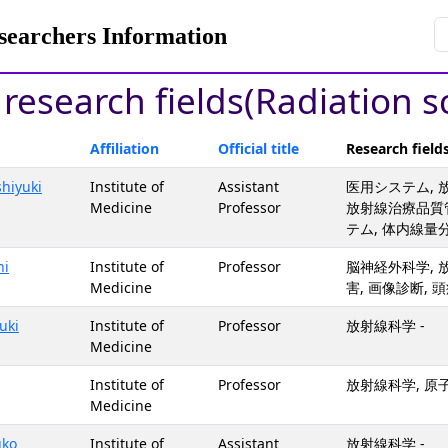
rchers Information
y research fields(Radiation s
Affiliation
Official title
Research field
hiyuki
Institute of
Assistant
医用システム, 放
Medicine
Professor
放射線治療品質管
テム, 体内線量
hi
Institute of
Professor
脳神経外科学, 放
Medicine
害, 画像診断, 
uki
Institute of
Professor
放射線科学 -
Medicine
Institute of
Professor
放射線科学, 原子
Medicine
uko
Institute of
Assistant
放射線科学 -