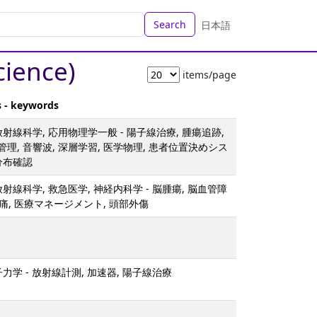
Search
日本語
cience)
items/page
s - keywords
射線科学, 応用物理学一般 - 陽子線治療, 腫瘍追跡,
理, 音響波, 深層学習, 医学物理, 患者位置決めシス
分布確認
射線科学, 救急医学, 神経内科学 - 脳腫瘍, 脳血管障
頭痛, 医療マネージメント, 頭部外傷
力学 - 放射線計測, 加速器, 陽子線治療