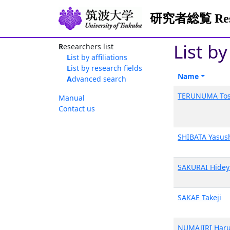
研究者総覧 Resea
List b
Researchers list
List by affiliations
List by research fields
Name
Advanced search
TERUNUMA Tos
Manual
Contact us
SHIBATA Yasus
SAKURAI Hidey
SAKAE Takeji
NUMAJIRI Har