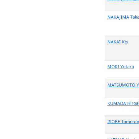
NAKAJIMA Taka
NAKAI Kei
MORI Yutaro
MATSUMOTO Yo
KUMADA Hiroa
ISOBE Tomonor