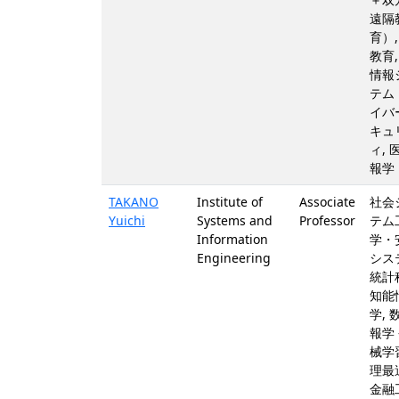
遠隔
育）,
教育,
情報
テム
イバ
キュ
ィ, 
報学
TAKANO
Institute of
Associate
社会
Yuichi
Systems and
Professor
テム
Information
学・
Engineering
シス
統計
知能
学, 
報学 
械学習
理最
金融