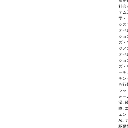
応用
社会
テム
学・
システ
オペ
ショ
ズ・
ジメ
オペ
ショ
ズ・
ーチ,
チング
ち行列
ラッ
ォー
済, 
略, 
ェン
AI,
駆動