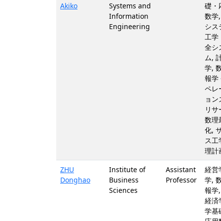
Akiko
Systems and
礎・
Information
数学,
Engineering
シス
工学
全シ
ム, 
学, 
報学 
ペレ
ョン
リサ
数理
化, 
ス工学
理計
ZHU
Institute of
Assistant
経営学
Donghao
Business
Professor
学, 
Sciences
報学,
経済学
学基