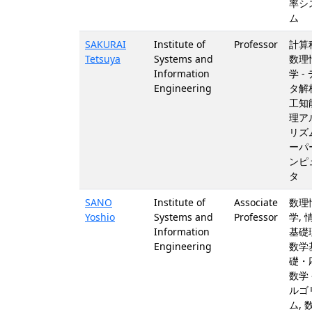
率シ
ム
SAKURAI
Institute of
Professor
計算
Tetsuya
Systems and
数理
Information
学 -
Engineering
タ解析
工知能
理ア
リズム
ーパ
ンピ
タ
SANO
Institute of
Associate
数理
Yoshio
Systems and
Professor
学, 
Information
基礎
Engineering
数学
礎・
数学 
ルゴ
ム, 