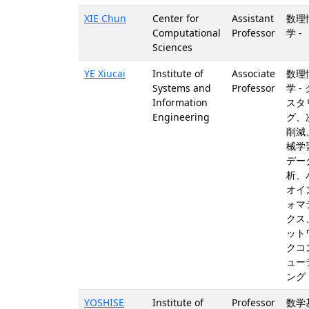
XIE Chun
Center for
Assistant
数理
Computational
Professor
学 -
Sciences
YE Xiucai
Institute of
Associate
数理
Systems and
Professor
学 -
Information
スタ
Engineering
グ、
削減
械学
デー
析、
オイ
ォマ
クス
ット
クコ
ュー
ング
YOSHISE
Institute of
Professor
数学