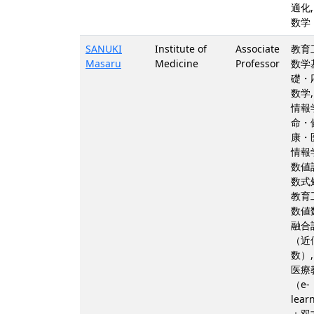
適化,
数学
SANUKI
Institute of
Associate
教育
Masaru
Medicine
Professor
数学
礎・
数学,
情報学
命・
康・
情報学
数値
数式
教育
数値
融合
（近
数）,
医療
（e-
lear
＋双