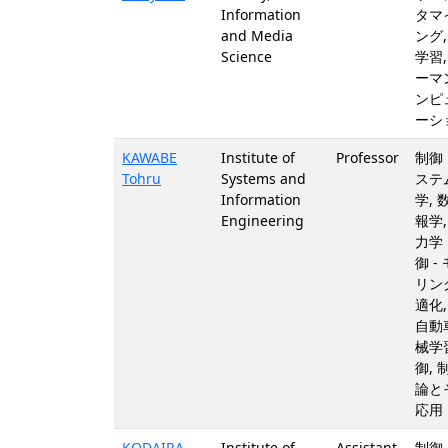
Information
タマ
and Media
ング,
Science
学習,
ーマ
ンピ
ーシ
KAWABE
Institute of
Professor
制御
Tohru
Systems and
ステ
Information
学, 
Engineering
報学,
力学
御 -
リング
適化,
自動車
械学
御, 
論と
応用
KODAIRA
Institute of
Assistant
制御