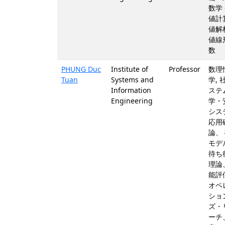
数学 
値計算
値解析
値線
数
PHUNG Duc
Institute of
Professor
数理
Tuan
Systems and
学, 
Information
ステ
Engineering
学・
システ
応用
論、
モデ
待ち
理論
能評
オペ
ショ
ズ・
ーチ