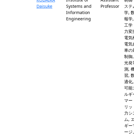
Daisuke
Systems and
Professor
ステ
Information
学, 
Engineering
報学,
工学
力変
電気機
電気
車の
制御,
光発
測, 
習, 
適化,
可能
ルギー
マー
リッド
力シ
ム, 
ギー
ージ