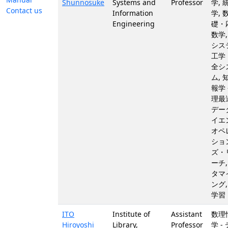
Shunnosuke
Systems and
Professor
学, 
Contact us
Information
学, 
Engineering
礎・
数学,
シス
工学
全シ
ム, 
報学 
理最
デー
イエ
オペ
ショ
ズ・
ーチ,
タマ
ング,
学習
ITO
Institute of
Assistant
数理
Hiroyoshi
Library,
Professor
学 -