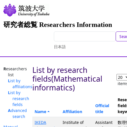
研究者総覧 Researchers Information
Sea
日本語
List by research
Researchers
list
fields(Mathematical
List by
item
informatics)
affiliations
List by
research
Rese
fields
Official
field
Advanced
Name
Affiliation
title
key
search
IKEDA
Institute of
Assistant
数理
Manual