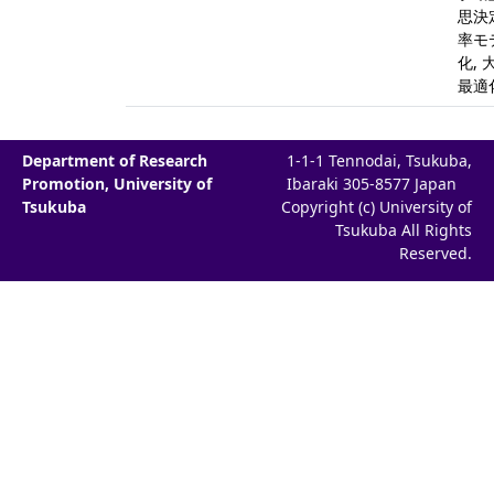
思決定
率モ
化, 
最適
Department of Research
1-1-1 Tennodai, Tsukuba,
Promotion, University of
Ibaraki 305-8577 Japan
Tsukuba
Copyright (c) University of
Tsukuba All Rights
Reserved.