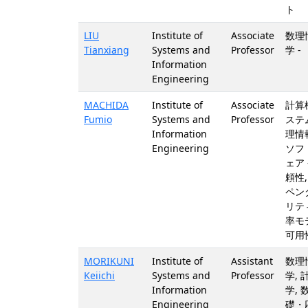
ト
LIU
Institute of
Associate
数理
Tianxiang
Systems and
Professor
学 -
Information
Engineering
MACHIDA
Institute of
Associate
計算
Fumio
Systems and
Professor
ステム
Information
理情
Engineering
ソフ
ェア 
頼性,
ペン
リティ
率モ
可用
MORIKUNI
Institute of
Assistant
数理
Keiichi
Systems and
Professor
学, 
Information
学, 
Engineering
礎・