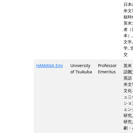
日本
米文
核時
英米
者（
本）,
文学,
学, 
交
HAMANA Emi
University
Professor
英米
of Tsukuba
Emeritus
語圏
英語
米文学
文化
ュニ
ション
ェン
研究,
研究,
劇・