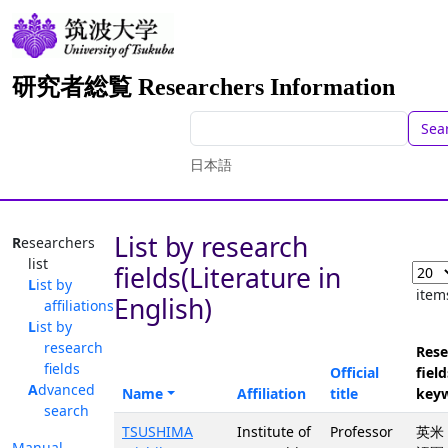
研究者総覧 Researchers Information
Sea
日本語
List by research
Researchers
list
fields(Literature in
List by
item
English)
affiliations
List by
research
Rese
fields
Official
field
Advanced
Name
Affiliation
title
key
search
TSUSHIMA
Institute of
Professor
英米
Manual