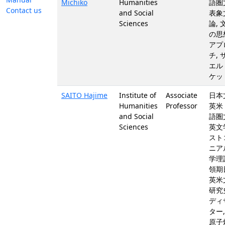
Michiko
Humanities
語圏
Contact us
and Social
表象
Sciences
論, 
の思
アプ
チ, 
エル
ケッ
SAITO Hajime
Institute of
Associate
日本
Humanities
Professor
英米
and Social
語圏
Sciences
英文学
スト
ニアル
学理論
領期
英米
研究史
ディ
ター,
原子