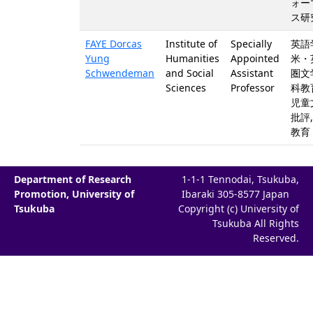
ォー
ス研
FAYE Dorcas
Institute of
Specially
英語学
Yung
Humanities
Appointed
米・
Schwendeman
and Social
Assistant
圏文学
Sciences
Professor
科教
児童
批評,
教育
Department of Research
1-1-1 Tennodai, Tsukuba,
Promotion, University of
Ibaraki 305-8577 Japan
Tsukuba
Copyright (c) University of
Tsukuba All Rights
Reserved.