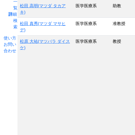
一
松田 高明(マツダ タカア
医学医療系
助教
覧
キ)
詳細
検
松田 真秀(マツダ マサヒ
医学医療系
准教授
索
デ)
使い方
松原 大祐(マツバラ ダイス
医学医療系
教授
お問い
ケ)
合わせ