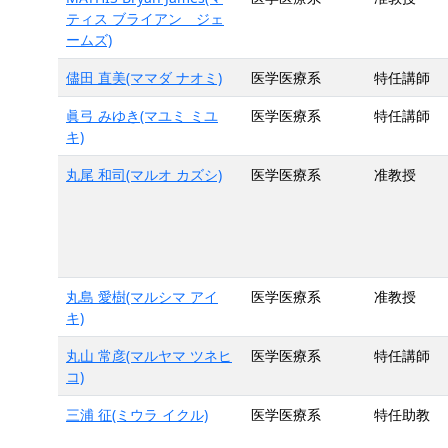
ティス ブライアン ジェ
ームズ)
儘田 直美(ママダ ナオミ)
医学医療系
特任講師
眞弓 みゆき(マユミ ミユ
医学医療系
特任講師
キ)
丸尾 和司(マルオ カズシ)
医学医療系
准教授
丸島 愛樹(マルシマ アイ
医学医療系
准教授
キ)
丸山 常彦(マルヤマ ツネヒ
医学医療系
特任講師
コ)
三浦 征(ミウラ イクル)
医学医療系
特任助教