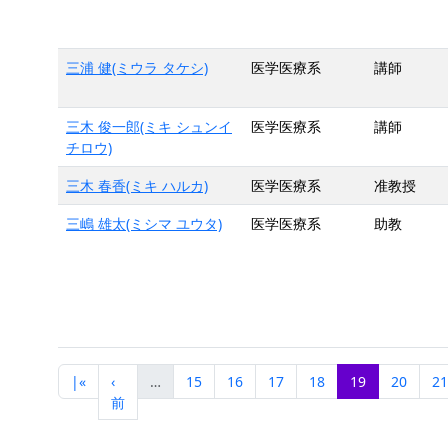
三浦 健(ミウラ タケシ)
医学医療系
講師
三木 俊一郎(ミキ シュンイ
医学医療系
講師
チロウ)
三木 春香(ミキ ハルカ)
医学医療系
准教授
三嶋 雄太(ミシマ ユウタ)
医学医療系
助教
|«
‹
…
15
16
17
18
19
20
21
前