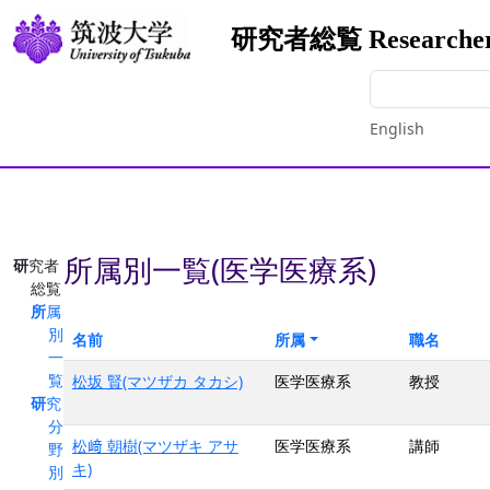
研究者総覧 Researchers
English
所属別一覧(医学医療系)
研究者
総覧
所属
別
名前
所属
職名
一
覧
松坂 賢(マツザカ タカシ)
医学医療系
教授
研究
分
松﨑 朝樹(マツザキ アサ
医学医療系
講師
野
キ)
別