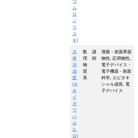
ワ
ム
ロ
ノ
リ
ユ
キ)
大
数
講
薄膜・表面界面
井
理
師
物性, 応用物性,
川
物
電子デバイス・
治
質
電子機器 - 表面
宏
系
科学, エピタキ
(オ
シャル成長, 電
オ
子デバイス
イ
ガ
ワ
ハ
ル
ヒ
ロ)