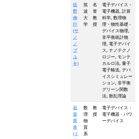
佐
筑
名
電子デバイス・
野
波
誉
電子機器, 計算
伸
大
教
科学, 数理物
行
学
授
理・物性基礎 -
(サ
デバイス物理,
ノ
非平衡統計物
ノ
理, 電子デバイ
ブ
ス, ナノテクノ
ユ
ロジー, モンテ
キ)
カルロ法, 量子
電子輸送, デバ
イスシミュレー
ション, 非平衡
グリーン関数
法, 散乱理論
岩
数
教
電子デバイス・
室
理
授
電子機器 - パワ
憲
物
ーデバイス
幸
質
(イ
系