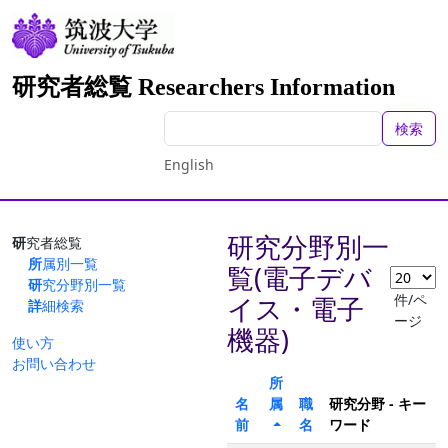
研究者総覧 Researchers Information
検索
English
研究分野別一
研究者総覧
所属別一覧
覧(電子デバ
研究分野別一覧
件/ペ
イス・電子
詳細検索
ージ
機器)
使い方
お問い合わせ
所
名
属
職
研究分野 - キー
前
名
ワード