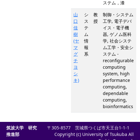
ステム，漆
山
シ
教
制御・システム
口
ス
授
工学, 電子デバ
佳
テ
イス・電子機
樹
ム
器, ゲノム医科
(ヤ
情
学, 社会システ
マ
報
ム工学・安全シ
グ
系
ステム -
チ
reconfigurable
ヨ
computing
シ
system, high
キ)
performance
computing,
dependable
computing,
bioinformatics
筑波大学 研究
〒305-8577 茨城県つくば市天王台1-1-1
推進部
Copyright (c) University of Tsukuba All