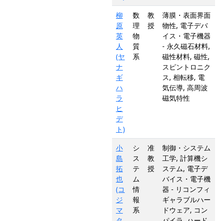
柳
数
教
薄膜・表面界面
原
理
授
物性, 電子デバ
英
物
イス・電子機器
人
質
- 永久磁石材料,
(ヤ
系
磁性材料, 磁性,
ナ
スピントロニク
ギ
ス, 相転移, 電
ハ
気伝導, 高周波
ラ
磁気特性
ヒ
デ
ト)
小
シ
准
制御・システム
島
ス
教
工学, 計算機シ
拓
テ
授
ステム, 電子デ
也
ム
バイス・電子機
(コ
情
器 - リコンフィ
ジ
報
ギャラブルハー
マ
系
ドウェア, コン
タ
パイラ, ハード