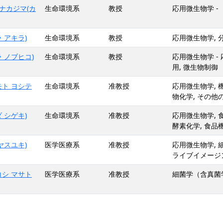
(ナカジマ(カ
生命環境系
教授
応用微生物学 -
 アキラ)
生命環境系
教授
応用微生物学, 
 ノブヒコ)
生命環境系
教授
応用微生物学 -
用, 微生物制御
モト ヨシテ
生命環境系
准教授
応用微生物学, 
物化学, その他
 シゲキ)
生命環境系
准教授
応用微生物学, 食
酵素化学, 食品
ヤスユキ)
医学医療系
准教授
応用微生物学, 細
ライブイメージング,
コシ マサト
医学医療系
准教授
細菌学（含真菌学