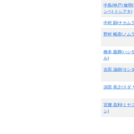
中島(神戸) 敏明
ンベ) トシアキ)
中村 顕(ナカムラ
野村 暢彦(ノムラ
橋本 義輝(ハシ
ル)
吉田 滋樹(ヨシダ
須田 恭之(スダ 
宮腰 昌利(ミヤ
シ)