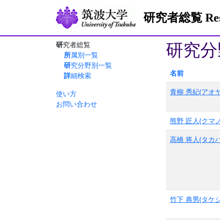
研究者総覧 Resea
研究分
研究者総覧
所属別一覧
研究分野別一覧
名前
詳細検索
青柳 秀紀(アオヤ
使い方
お問い合わせ
熊野 匠人(クマノ
高橋 将人(タカハ
竹下 典男(タケシ