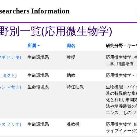
rchers Information
野別一覧(応用微生物学)
所属
職名
研究分野 - キ
ギ ヒデキ)
生命環境系
教授
応用微生物学, 
工学, 細胞培養
 タクト)
生命環境系
助教
応用微生物学 -
シ マサト)
生命環境系
特任助教
生物機能・バイオ
造の特異的な集
化と利用, 未
法や培養装置の
エンス、ものづ
タ ノリオ)
生命環境系
准教授
応用微生物学,
ライブイメージ