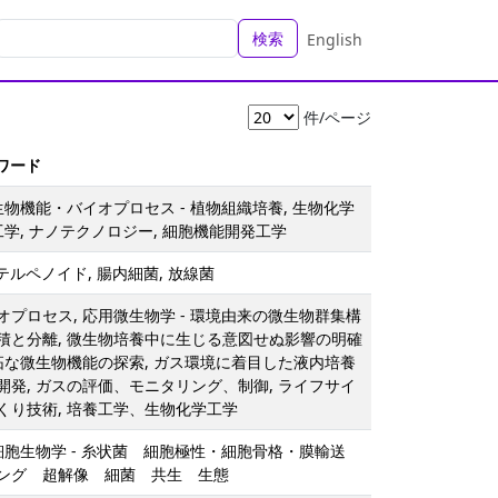
検索
English
件/ページ
ーワード
生物機能・バイオプロセス - 植物組織培養, 生物化学
工学, ナノテクノロジー, 細胞機能開発工学
 テルペノイド, 腸内細菌, 放線菌
プロセス, 応用微生物学 - 環境由来の微生物群集構
積と分離, 微生物培養中に生じる意図せぬ影響の明確
開拓な微生物機能の探索, ガス環境に着目した液内培養
開発, ガスの評価、モニタリング、制御, ライフサイ
くり技術, 培養工学、生物化学工学
 細胞生物学 - 糸状菌 細胞極性・細胞骨格・膜輸送
ング 超解像 細菌 共生 生態