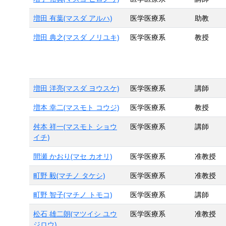
増田 有葉(マスダ アルハ)
医学医療系
助教
増田 典之(マスダ ノリユキ)
医学医療系
教授
増田 洋亮(マスダ ヨウスケ)
医学医療系
講師
増本 幸二(マスモト コウジ)
医学医療系
教授
舛本 祥一(マスモト ショウ
医学医療系
講師
イチ)
間瀬 かおり(マセ カオリ)
医学医療系
准教授
町野 毅(マチノ タケシ)
医学医療系
准教授
町野 智子(マチノ トモコ)
医学医療系
講師
松石 雄二朗(マツイシ ユウ
医学医療系
准教授
ジロウ)