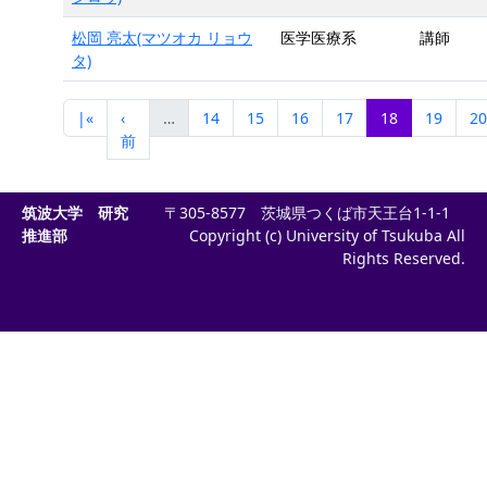
松岡 亮太(マツオカ リョウ
医学医療系
講師
タ)
|«
‹
…
14
15
16
17
18
19
20
前
筑波大学 研究
〒305-8577 茨城県つくば市天王台1-1-1
推進部
Copyright (c) University of Tsukuba All
Rights Reserved.