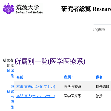
研究者総覧 Researche
English
所属別一覧(医学医療系)
研究者
総覧
所属
別
名前
所属
職名
一
覧
本田 文香(ホンダ フミカ)
医学医療系
特任講師
研究
本間 真人(ホンマ マサト)
医学医療系
教授
分
野
別