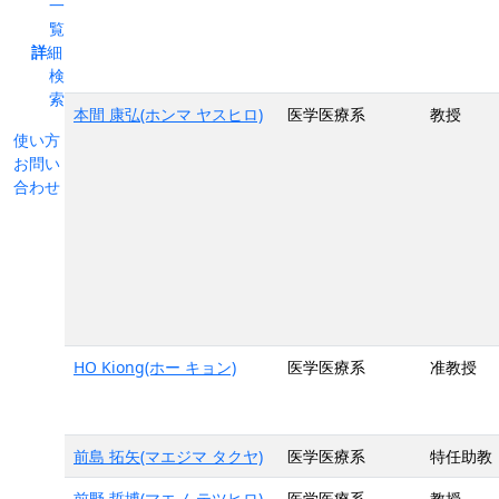
一
覧
詳細
検
索
本間 康弘(ホンマ ヤスヒロ)
医学医療系
教授
使い方
お問い
合わせ
HO Kiong(ホー キョン)
医学医療系
准教授
前島 拓矢(マエジマ タクヤ)
医学医療系
特任助教
前野 哲博(マエノ テツヒロ)
医学医療系
教授