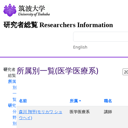
研究者総覧 Researchers Information
English
所属別一覧(医学医療系)
研究者
総覧
所属
別
一
覧
名前
所属
職名
研究
分
森川 翔平(モリカワ ショ
医学医療系
講師
野
ウヘイ)
別