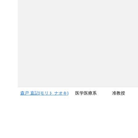
森戸 直記(モリト ナオキ)
医学医療系
准教授