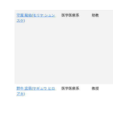
守屋 駿佑(モリヤ シュン
医学医療系
助教
スケ)
野牛 宏晃(ヤギュウ ヒロ
医学医療系
教授
アキ)