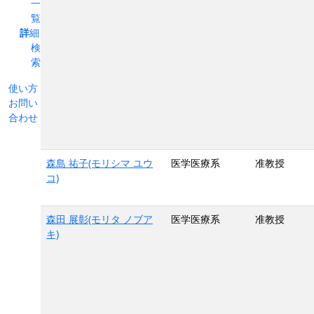
一
覧
詳細
検
索
使い方
お問い
合わせ
森島 祐子(モリシマ ユウ
医学医療系
准教授
コ)
森田 展彰(モリタ ノブア
医学医療系
准教授
キ)