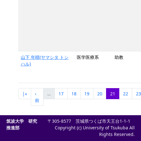
山下 年晴(ヤマシタ トシ
医学医療系
助教
ハル)
|«
‹
…
17
18
19
20
21
22
23
前
筑波大学 研究
〒305-8577 茨城県つくば市天王台1-1-1
推進部
Copyright (c) University of Tsukuba All
Rights Reserved.