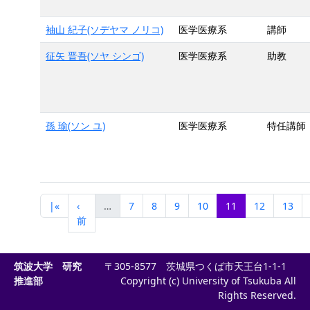
袖山 紀子(ソデヤマ ノリコ)
医学医療系
講師
征矢 晋吾(ソヤ シンゴ)
医学医療系
助教
孫 瑜(ソン ユ)
医学医療系
特任講師
|«
‹
…
7
8
9
10
11
12
13
前
筑波大学 研究
〒305-8577 茨城県つくば市天王台1-1-1
推進部
Copyright (c) University of Tsukuba All
Rights Reserved.