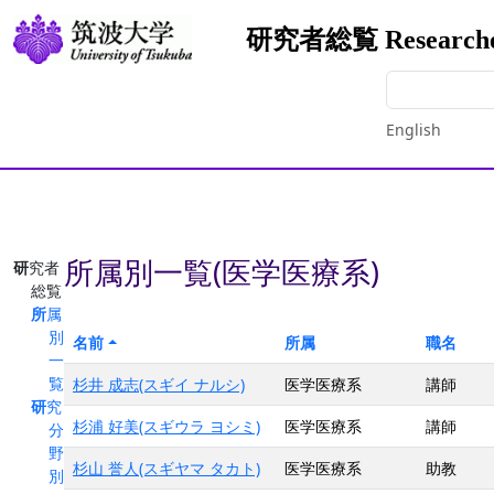
研究者総覧 Researchers
English
所属別一覧(医学医療系)
研究者
総覧
所属
別
名前
所属
職名
一
覧
杉井 成志(スギイ ナルシ)
医学医療系
講師
研究
杉浦 好美(スギウラ ヨシミ)
医学医療系
講師
分
野
杉山 誉人(スギヤマ タカト)
医学医療系
助教
別