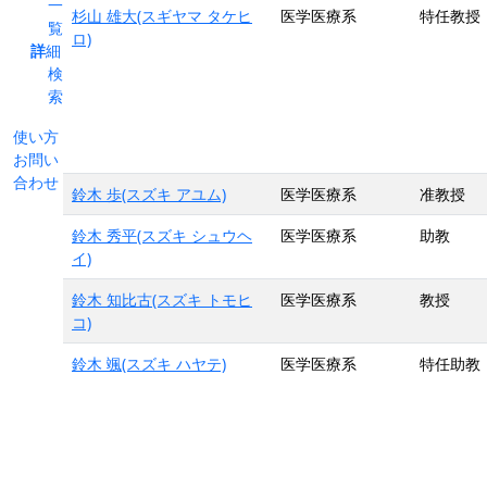
一
杉山 雄大(スギヤマ タケヒ
医学医療系
特任教授
覧
ロ)
詳細
検
索
使い方
お問い
合わせ
鈴木 歩(スズキ アユム)
医学医療系
准教授
鈴木 秀平(スズキ シュウヘ
医学医療系
助教
イ)
鈴木 知比古(スズキ トモヒ
医学医療系
教授
コ)
鈴木 颯(スズキ ハヤテ)
医学医療系
特任助教