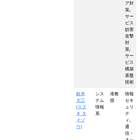
ア対
策,
サー
ビス
妨害
攻撃
対
策,
サー
ビス
構築
基盤
技術
鈴木
シス
准教
情報
大三
テム
授
セキ
(スズ
情報
ュリ
キ タ
系
テ
イゾ
ィ,
ウ)
通
信・
ネッ