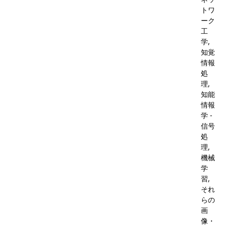
トワ
ーク
工
学,
知覚
情報
処
理,
知能
情報
学 -
信号
処
理,
機械
学
習,
それ
らの
画
像・