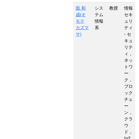
面 和
シス
教授
情報
成(オ
テム
セキ
モテ
情報
ュリ
カズマ
系
ティ
サ)
- セ
キュ
リテ
ィ，
ネッ
トワ
ー
ク，
ブロ
ック
チェ
ー
ン，
クラ
ウ
ド，
IoT