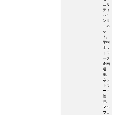
ュリ
ティ
- イ
ンタ
ーネ
ッ
ト,
学術
ネッ
トワ
ーク
企画
運
用,
ネッ
トワ
ーク
管
理,
マル
ウェ