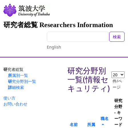
研究者総覧 Researchers Information
検索
English
研究分野別
研究者総覧
所属別一覧
一覧(情報セ
件/ペ
研究分野別一覧
キュリティ)
ージ
詳細検索
使い方
研究
お問い合わせ
分野
- キ
職名
ーワ
名前
所属
ード