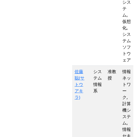
シス
テ
ム,
仮想
化,
シス
テム
ソフ
トウ
ェア
佐藤
シス
准教
情報
聡(サ
テム
授
ネッ
トウ
情報
トワ
アキ
系
ー
ラ)
ク,
計算
機シ
ステ
ム,
情報
セキ