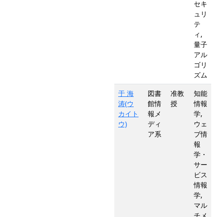
セキ
ュリ
テ
ィ,
量子
アル
ゴリ
ズム
于 海
図書
准教
知能
涛(ウ
館情
授
情報
カイト
報メ
学,
ウ)
ディ
ウェ
ア系
ブ情
報
学・
サー
ビス
情報
学,
マル
チメ