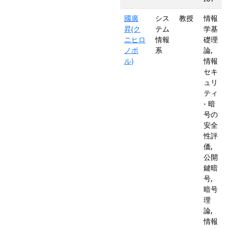
國廣
シス
教授
情報
昇(ク
テム
学基
ニヒロ
情報
礎理
ノボ
系
論,
ル)
情報
セキ
ュリ
ティ
- 暗
号の
安全
性評
価,
公開
鍵暗
号,
暗号
理
論,
情報