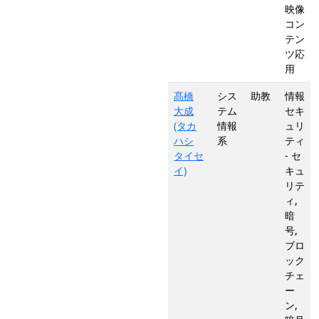
映像
コン
テン
ツ応
用
髙橋
シス
助教
情報
大成
テム
セキ
(タカ
情報
ュリ
ハシ
系
ティ
タイセ
- セ
イ)
キュ
リテ
ィ,
暗
号,
ブロ
ック
チェ
ー
ン,