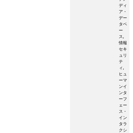
ディ
ア・
デー
タベ
ー
ス,
情報
セキ
ュリ
テ
ィ,
ヒュ
ーマ
ンイ
ンタ
ーフ
ェー
ス・
イン
タラ
クシ