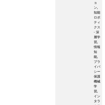
ョ
ン,
知能
ロボ
ティ
クス
- 深
層学
習,
情報
知
能,
プラ
イバ
シー
保護
機械
学
習,
イン
タラ