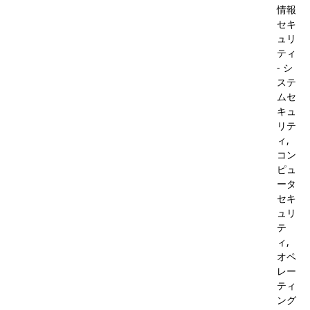
情報
セキ
ュリ
ティ
- シ
ステ
ムセ
キュ
リテ
ィ,
コン
ピュ
ータ
セキ
ュリ
テ
ィ,
オペ
レー
ティ
ング