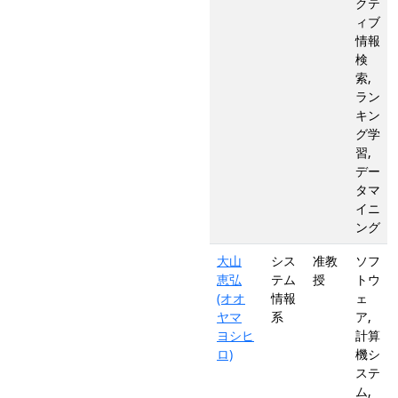
クテ
ィブ
情報
検
索,
ラン
キン
グ学
習,
デー
タマ
イニ
ング
大山
シス
准教
ソフ
恵弘
テム
授
トウ
(オオ
情報
ェ
ヤマ
系
ア,
ヨシヒ
計算
ロ)
機シ
ステ
ム,