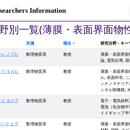
rchers Information
野別一覧(薄膜・表面界面物性
所属
職名
研究分野 - キ
ヤシ ノブヒ
数理物質系
教授
薄膜・表面界面物性
論, 電気伝導,
ドウ タカヒ
数理物質系
教授
薄膜・表面界面物
ル, 表面科学, 
ンナノマテリア
ンネル顕微鏡, 
ライ タケア
数理物質系
教授
電子・電気材料工
電池（化合物半導
イドギャップ半導
ギハラ ヒデ
数理物質系
教授
薄膜・表面界面物
材料, 磁性, ス