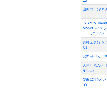
山田 洋一(ヤマダ
ISLAM Muham
Monirul(イス
ド モニルル)
奥村 宏典(オク
リ)
武内 修(タケウチ
大井川 治宏(オ
ルヒロ)
鶴田 諒平(ツル
イ)