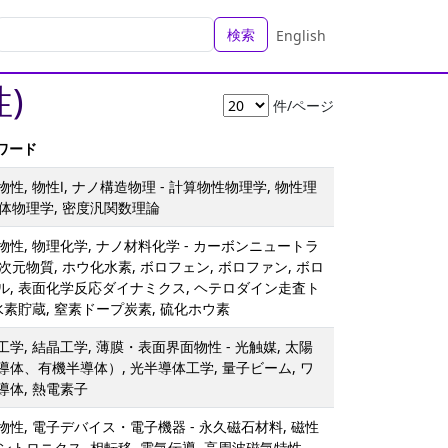
検索
English
)
件/ページ
ーワード
, 物性Ⅰ, ナノ構造物理 - 計算物性物理学, 物性理
 固体物理学, 密度汎関数理論
性, 物理化学, ナノ材料化学 - カーボンニュートラ
二次元物質, ホウ化水素, ボロフェン, ボロファン, ボロ
ル, 表面化学反応ダイナミクス, ヘテロダイン走査ト
水素貯蔵, 窒素ドープ炭素, 硫化ホウ素
学, 結晶工学, 薄膜・表面界面物性 - 光触媒, 太陽
体、有機半導体）, 光半導体工学, 量子ビーム, ワ
体, 熱電素子
性, 電子デバイス・電子機器 - 永久磁石材料, 磁性
ピントロニクス, 相転移, 電気伝導, 高周波磁気特性