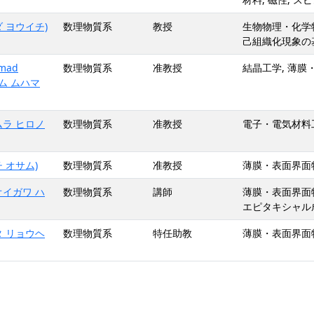
 ヨウイチ)
数理物質系
教授
生物物理・化学物
己組織化現象の
mad
数理物質系
准教授
結晶工学, 薄膜
ラム ムハマ
ムラ ヒロノ
数理物質系
准教授
電子・電気材料工
 オサム)
数理物質系
准教授
薄膜・表面界面物
オイガワ ハ
数理物質系
講師
薄膜・表面界面物
エピタキシャル
タ リョウヘ
数理物質系
特任助教
薄膜・表面界面物