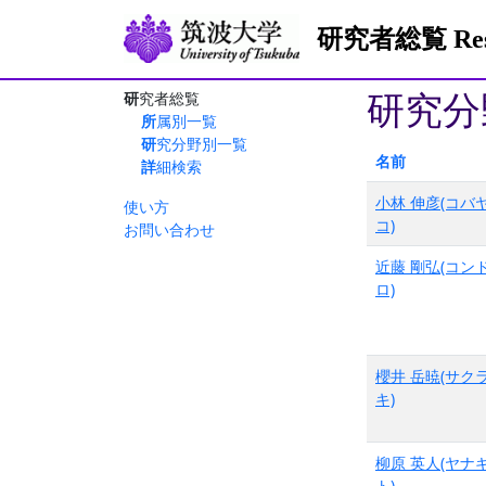
研究者総覧 Resea
研究分
研究者総覧
所属別一覧
研究分野別一覧
名前
詳細検索
小林 伸彦(コバ
使い方
コ)
お問い合わせ
近藤 剛弘(コン
ロ)
櫻井 岳暁(サク
キ)
柳原 英人(ヤナ
ト)