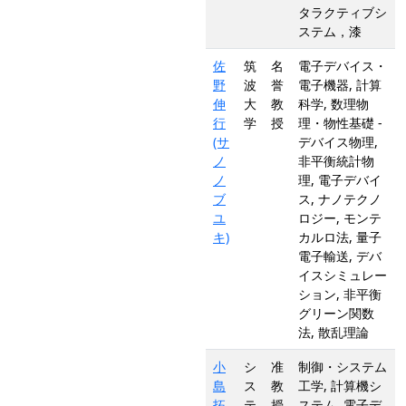
タラクティブシ
ステム，漆
佐
筑
名
電子デバイス・
野
波
誉
電子機器, 計算
伸
大
教
科学, 数理物
行
学
授
理・物性基礎 -
(サ
デバイス物理,
ノ
非平衡統計物
ノ
理, 電子デバイ
ブ
ス, ナノテクノ
ユ
ロジー, モンテ
キ)
カルロ法, 量子
電子輸送, デバ
イスシミュレー
ション, 非平衡
グリーン関数
法, 散乱理論
小
シ
准
制御・システム
島
ス
教
工学, 計算機シ
拓
テ
授
ステム, 電子デ