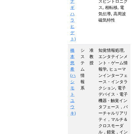
ナ
スピントロニク
ギ
ス, 相転移, 電
ハ
気伝導, 高周波
ラ
磁気特性
ヒ
デ
ト)
橋
シ
准
知覚情報処理,
本
ス
教
エンタテインメ
悠
テ
授
ント・ゲーム情
希
ム
報学, ヒューマ
(ハ
情
ンインターフェ
シ
報
ース・インタラ
モ
系
クション, 電子
ト
デバイス・電子
ユ
機器 - 触覚イン
ウ
タフェース，バ
キ)
ーチャルリアリ
ティ，マルチ＆
クロスモーダ
ル，錯覚，イン