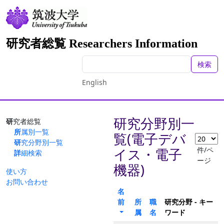
研究者総覧 Researchers Information
検索
English
研究分野別一
研究者総覧
所属別一覧
覧(電子デバ
研究分野別一覧
件/ペ
イス・電子
詳細検索
ージ
機器)
使い方
お問い合わせ
名
前
所
職
研究分野 - キー
属
名
ワード