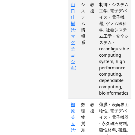
山
シ
教
制御・システム
口
ス
授
工学, 電子デバ
佳
テ
イス・電子機
樹
ム
器, ゲノム医科
(ヤ
情
学, 社会システ
マ
報
ム工学・安全シ
グ
系
ステム -
チ
reconfigurable
ヨ
computing
シ
system, high
キ)
performance
computing,
dependable
computing,
bioinformatics
柳
数
教
薄膜・表面界面
原
理
授
物性, 電子デバ
英
物
イス・電子機器
人
質
- 永久磁石材料,
(ヤ
系
磁性材料, 磁性,