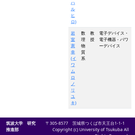
ハ
ル
ヒ
ロ)
岩
数
教
電子デバイス・
室
理
授
電子機器 - パワ
憲
物
ーデバイス
幸
質
(イ
系
ワ
ム
ロ
ノ
リ
ユ
キ)
筑波大学 研究
〒305-8577 茨城県つくば市天王台1-1-1
推進部
Copyright (c) University of Tsukuba All