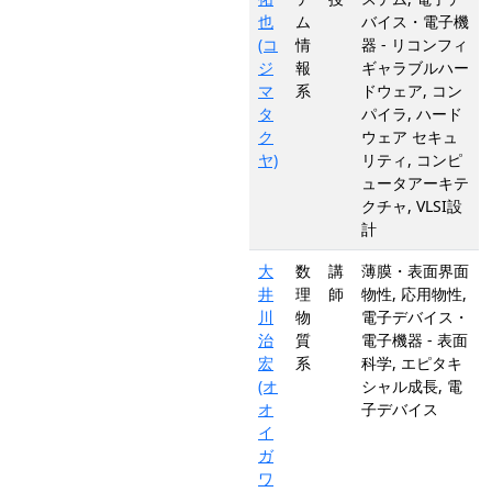
也
ム
バイス・電子機
(コ
情
器 - リコンフィ
ジ
報
ギャラブルハー
マ
系
ドウェア, コン
タ
パイラ, ハード
ク
ウェア セキュ
ヤ)
リティ, コンピ
ュータアーキテ
クチャ, VLSI設
計
大
数
講
薄膜・表面界面
井
理
師
物性, 応用物性,
川
物
電子デバイス・
治
質
電子機器 - 表面
宏
系
科学, エピタキ
(オ
シャル成長, 電
オ
子デバイス
イ
ガ
ワ