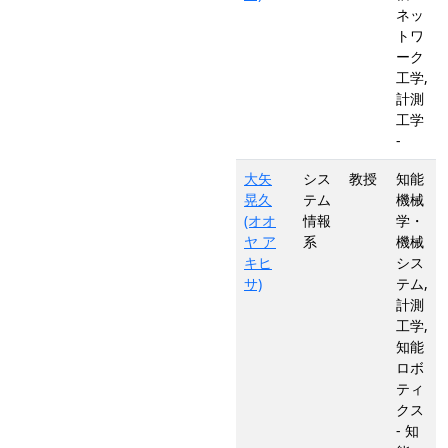
ネッ
トワ
ーク
工学,
計測
工学
-
大矢
シス
教授
知能
晃久
テム
機械
(オオ
情報
学・
ヤ ア
系
機械
キヒ
シス
サ)
テム,
計測
工学,
知能
ロボ
ティ
クス
- 知