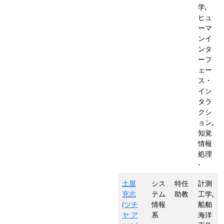
学,
ヒュ
ーマ
ンイ
ンタ
ーフ
ェー
ス・
イン
タラ
クシ
ョン,
知覚
情報
処理
-
土屋
シス
特任
計測
充志
テム
助教
工学,
(ツチ
情報
船舶
ヤ ア
系
海洋