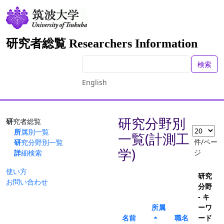
研究者総覧 Researchers Information
検索
English
研究分野別
研究者総覧
所属別一覧
一覧(計測工
件/ペー
研究分野別一覧
学)
ジ
詳細検索
使い方
研究
お問い合わせ
分野
- キ
所属
ーワ
名前
職名
ード