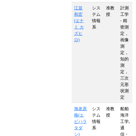
江並
シス
准教
計測
和宏
テム
授
工学
(エナ
情報
- 精
ミ カ
系
密測
ズヒ
定，
ロ)
画像
測
定，
知的
測
定，
三次
元形
状測
定
海老原
シス
准教
船舶
格(エ
テム
授
海洋
ビハラ
情報
工学,
タダ
系
通
シ)
信・