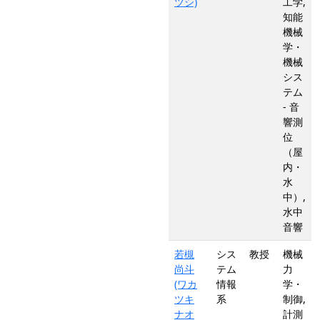
ツシ)
工学,
知能
機械
学・
機械
シス
テム
- 音
響測
位
（屋
内・
水
中）,
水中
音響
若槻
シス
教授
機械
尚斗
テム
力
(ワカ
情報
学・
ツキ
系
制御,
ナオ
計測