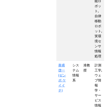
能ロ
ボッ
ト,
自律
移動
ロボ
ット,
実環
境セ
ンサ
情報
処理
善甫
シス
准教
計測
啓一
テム
授
工学,
(ゼン
情報
ウェ
ポ ケ
系
ブ情
イイ
報
チ)
学・
サー
ビス
情報