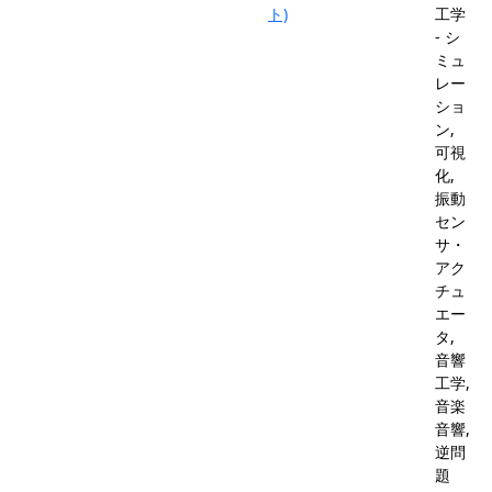
ト)
工学
- シ
ミュ
レー
ショ
ン,
可視
化,
振動
セン
サ・
アク
チュ
エー
タ,
音響
工学,
音楽
音響,
逆問
題