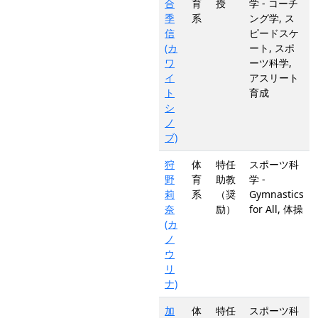
合
育
授
学 - コーチ
季
系
ング学, ス
信
ピードスケ
(カ
ート, スポ
ワ
ーツ科学,
イ
アスリート
ト
育成
シ
ノ
ブ)
狩
体
特任
スポーツ科
野
育
助教
学 -
莉
系
（奨
Gymnastics
奈
励）
for All, 体操
(カ
ノ
ウ
リ
ナ)
加
体
特任
スポーツ科