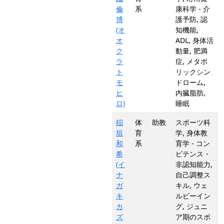
倫
系
康科学 - 介
博
護予防, 認
(オ
知機能,
オ
ADL, 身体活
ク
動量, 肥満
ラ
症, メタボ
ト
リックシン
モ
ドローム,
ヒ
内臓脂肪,
ロ)
睡眠
稲
体
助教
スポーツ科
垣
育
学, 身体教
和
系
育学 - コン
希
ピテンス・
(イ
非認知能力,
ナ
自己調整ス
ガ
キル, ウェ
キ
ルビーイン
カ
グ, ジュニ
ズ
ア期のスポ