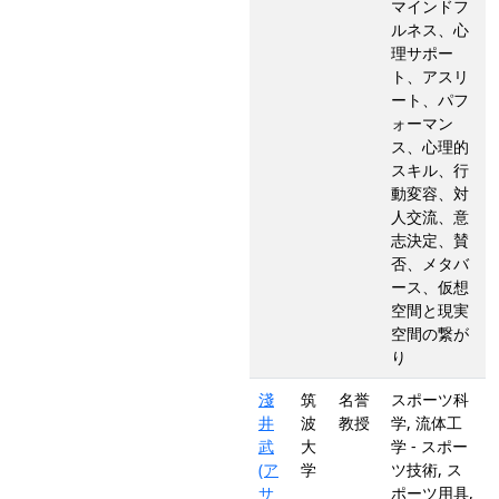
マインドフ
ルネス、心
理サポー
ト、アスリ
ート、パフ
ォーマン
ス、心理的
スキル、行
動変容、対
人交流、意
志決定、賛
否、メタバ
ース、仮想
空間と現実
空間の繋が
り
淺
筑
名誉
スポーツ科
井
波
教授
学, 流体工
武
大
学 - スポー
(ア
学
ツ技術, ス
サ
ポーツ用具,