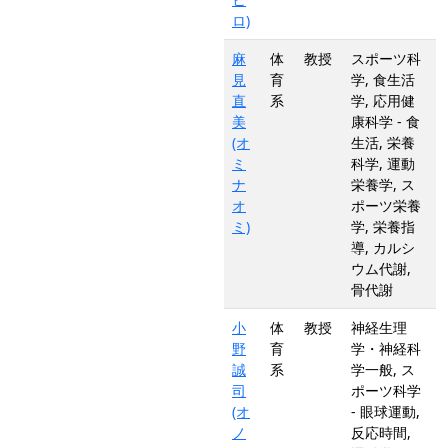
ロ)
麻
体
教授
スポーツ科
見
育
学, 食生活
直
系
学, 応用健
美
康科学 - 食
(オ
生活, 栄養
ミ
科学, 運動
ナ
栄養学, ス
オ
ポーツ栄養
ミ)
学, 栄養指
導, カルシ
ウム代謝,
骨代謝
小
体
教授
神経生理
野
育
学・神経科
誠
系
学一般, ス
司
ポーツ科学
(オ
- 眼球運動,
ノ
反応時間,