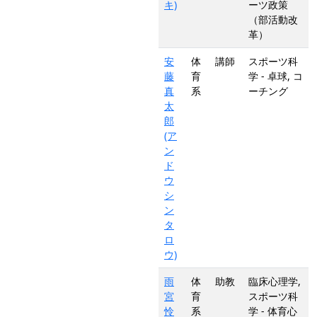
キ)
ーツ政策
（部活動改
革）
安
体
講師
スポーツ科
藤
育
学 - 卓球, コ
真
系
ーチング
太
郎
(ア
ン
ド
ウ
シ
ン
タ
ロ
ウ)
雨
体
助教
臨床心理学,
宮
育
スポーツ科
怜
系
学 - 体育心