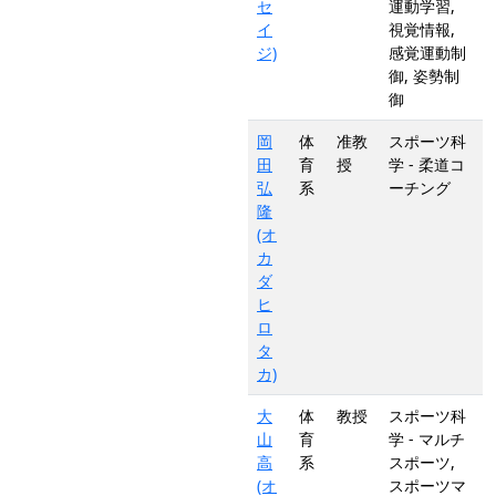
セ
運動学習,
イ
視覚情報,
ジ)
感覚運動制
御, 姿勢制
御
岡
体
准教
スポーツ科
田
育
授
学 - 柔道コ
弘
系
ーチング
隆
(オ
カ
ダ
ヒ
ロ
タ
カ)
大
体
教授
スポーツ科
山
育
学 - マルチ
高
系
スポーツ,
(オ
スポーツマ