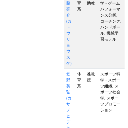
藤
育
助教
学 - ゲーム
亮
系
パフォーマ
介
ンス分析,
(カ
コーチング,
ト
ハンドボー
ウ
ル, 機械学
リ
習モデル
ョ
ウ
ス
ケ)
笠
体
准教
スポーツ科
野
育
授
学 - スポー
英
系
ツ組織, ス
弘
ポーツ社会
(カ
学, スポー
サ
ツプロモー
ノ
ション
ヒ
デ
ヒ