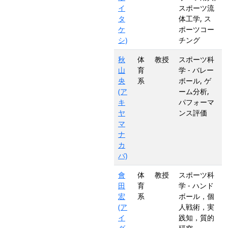
イ
スポーツ流
タ
体工学, ス
ケ
ポーツコー
シ)
チング
秋
体
教授
スポーツ科
山
育
学 - バレー
央
系
ボール, ゲ
(ア
ーム分析,
キ
パフォーマ
ヤ
ンス評価
マ
ナ
カ
バ)
會
体
教授
スポーツ科
田
育
学 - ハンド
宏
系
ボール，個
(ア
人戦術，実
イ
践知，質的