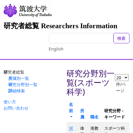
研究者総覧 Researchers Information
検索
English
研究分野別一
研究者総覧
所属別一覧
覧(スポーツ
件/ペ
研究分野別一覧
科学)
ージ
詳細検索
使い方
名
お問い合わせ
前
所
研究分野 -
属
職名
キーワード
河
体
准教
スポーツ科