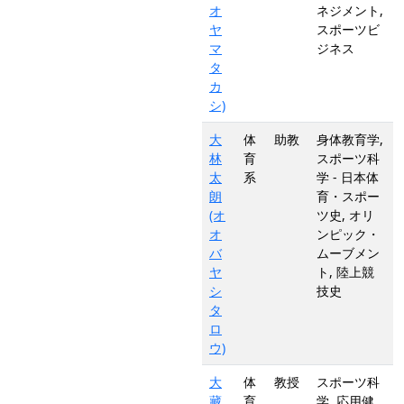
オ
ネジメント,
ヤ
スポーツビ
マ
ジネス
タ
カ
シ)
大
体
助教
身体教育学,
林
育
スポーツ科
太
系
学 - 日本体
朗
育・スポー
(オ
ツ史, オリ
オ
ンピック・
バ
ムーブメン
ヤ
ト, 陸上競
シ
技史
タ
ロ
ウ)
大
体
教授
スポーツ科
藏
育
学, 応用健