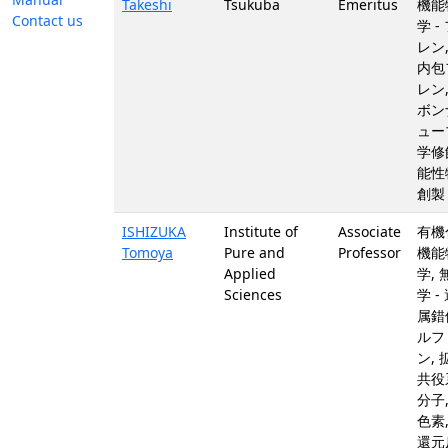
Takeshi
Tsukuba
Emeritus
機能
Contact us
学 -
レン
内包
レン
ボン
ュー
学修
能性
創製
ISHIZUKA
Institute of
Associate
有機
Tomoya
Pure and
Professor
機能
Applied
学,
Sciences
学 -
属錯
ルフ
ン, 
共役
分子
色素
還元