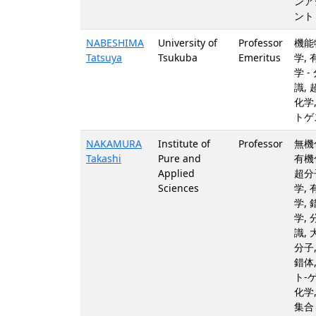
ンア
ント
NABESHIMA
University of
Professor
機能
Tatsuya
Tsukuba
Emeritus
学,
学 -
識,
化学
トゲ
NAKAMURA
Institute of
Professor
無機
Takashi
Pure and
有機
Applied
超分
Sciences
学,
学,
学,
識,
分子
錯体
ト-
化学
集合