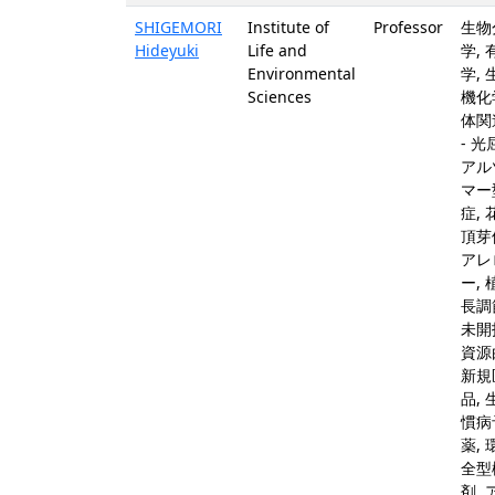
SHIGEMORI
Institute of
Professor
生物
Hideyuki
Life and
学,
Environmental
学,
Sciences
機化
体関
- 光
アル
マー
症, 
頂芽
アレ
ー,
長調
未開
資源
新規
品,
慣病
薬,
全型
剤,