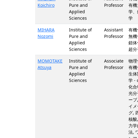
Koichiro
Pure and
Professor
有機
Applied
学、
Sciences
学
MIHARA
Institute of
Assistant
有機
Nozomi
Pure and
Professor
無機
Applied
錯体
Sciences
超分
MOMOTAKE
Institute of
Associate
物理
Atsuya
Pure and
Professor
有機
Applied
生体
Sciences
学 - 
化合
光分
ーブ,
イメ
グ,
核酸
力学
法,