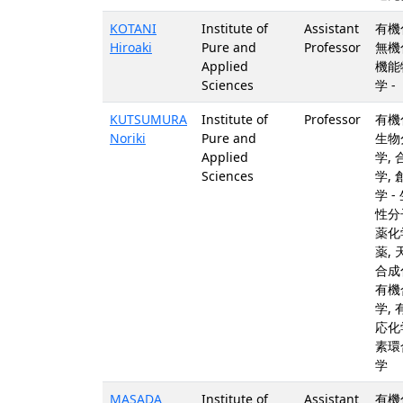
KOTANI
Institute of
Assistant
有機
Hiroaki
Pure and
Professor
無機
Applied
機能
Sciences
学 -
KUTSUMURA
Institute of
Professor
有機
Noriki
Pure and
生物
Applied
学,
Sciences
学,
学 -
性分
薬化
薬,
合成
有機
学,
応化
素環
学
MASADA
Institute of
Assistant
有機