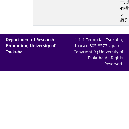
ー, 
有機
レー
超分
Department of Research
1-1-1 Tennodai, Tsukuba,
Promotion, University of
Ibaraki 305-8577 Japan
Tsukuba
Copyright (c) University of
Tsukuba All Rights
Reserved.