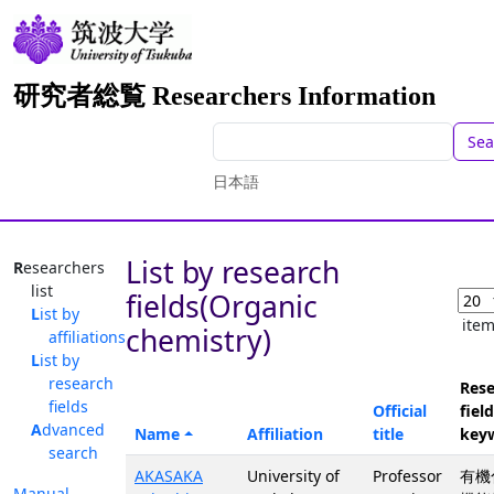
研究者総覧 Researchers Information
Sea
日本語
List by research
Researchers
list
fields(Organic
List by
ite
chemistry)
affiliations
List by
research
Rese
fields
Official
field
Advanced
Name
Affiliation
title
key
search
AKASAKA
University of
Professor
有機
Manual