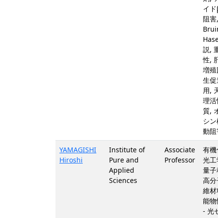
イド
阻害
Bru
Has
説,
性,
増殖
生促
用,
理活
質,
シン
動阻
YAMAGISHI
Institute of
Associate
有機
Hiroshi
Pure and
Professor
光工
Applied
量子
Sciences
高分
維材
能物
- 