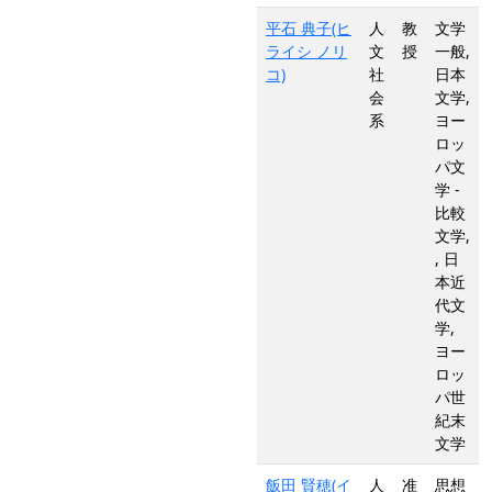
平石 典子(ヒ
人
教
文学
ライシ ノリ
文
授
一般,
コ)
社
日本
会
文学,
系
ヨー
ロッ
パ文
学 -
比較
文学,
, 日
本近
代文
学,
ヨー
ロッ
パ世
紀末
文学
飯田 賢穂(イ
人
准
思想