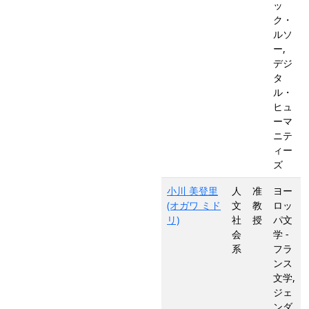
ッ
ク・
ルソ
ー,
デジ
タ
ル・
ヒュ
ーマ
ニテ
ィー
ズ
小川 美登里
人
准
ヨー
(オガワ ミド
文
教
ロッ
リ)
社
授
パ文
会
学 -
系
フラ
ンス
文学,
ジェ
ンダ