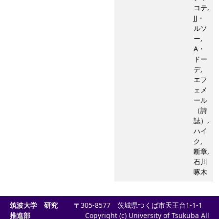
コテ,
JJ・
ルソ
ー,
A・
ドー
デ,
エフ
ェメ
ール
（詩
誌）,
ハイ
ク,
断章,
石川
啄木
筑波大学 研究
〒305-8577 茨城県つくば市天王台1-1-1
推進部
Copyright (c) University of Tsukuba All