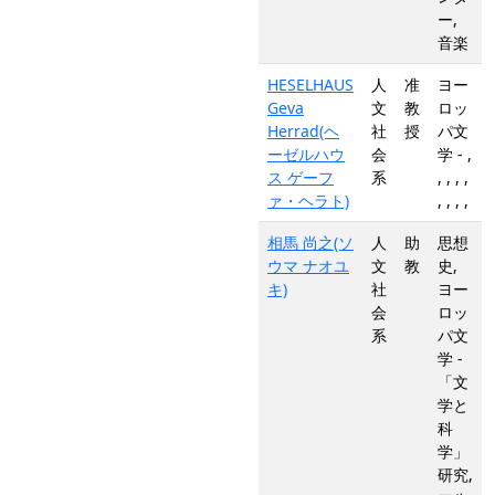
ー,
音楽
HESELHAUS
人
准
ヨー
Geva
文
教
ロッ
Herrad(ヘ
社
授
パ文
ーゼルハウ
会
学 - ,
ス ゲーフ
系
, , , ,
ァ・ヘラト)
, , , ,
相馬 尚之(ソ
人
助
思想
ウマ ナオユ
文
教
史,
キ)
社
ヨー
会
ロッ
系
パ文
学 -
「文
学と
科
学」
研究,