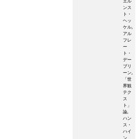
エル
ンス
ト・
ヘッ
ケル,
アル
フレ
ー
ト・
デー
ブリ
ーン,
「世
界観
テク
ス
ト」
論,
ハン
ス・
ハイ
ン