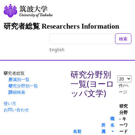
研究者総覧 Researchers Information
検索
English
研究分野別
研究者総覧
所属別一覧
一覧(ヨーロ
件/ペ
研究分野別一覧
ッパ文学)
ージ
詳細検索
使い方
研究
お問い合わせ
分野
職
- キ
所
名
ーワ
名前
属
ード