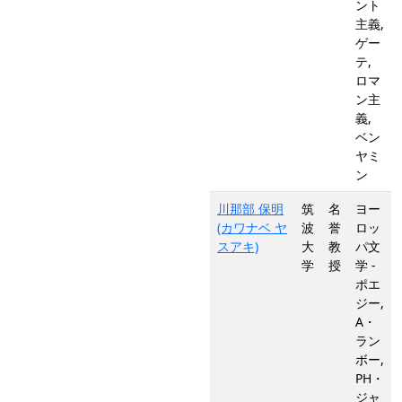
ント
主義,
ゲー
テ,
ロマ
ン主
義,
ベン
ヤミ
ン
川那部 保明
筑
名
ヨー
(カワナベ ヤ
波
誉
ロッ
スアキ)
大
教
パ文
学
授
学 -
ポエ
ジー,
A・
ラン
ボー,
PH・
ジャ