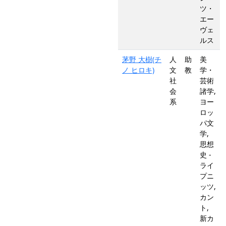
ツ・
エー
ヴェ
ルス
茅野 大樹(チ
人
助
美
ノ ヒロキ)
文
教
学・
社
芸術
会
諸学,
系
ヨー
ロッ
パ文
学,
思想
史 -
ライ
プニ
ッツ,
カン
ト,
新カ