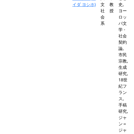
イダ ヨシホ)
文
教
史,
社
授
ヨー
会
ロッ
系
パ文
学 -
社会
契約
論,
市民
宗教,
生成
研究,
18世
紀フ
ラン
ス,
手稿
研究,
ジャ
ン＝
ジャ