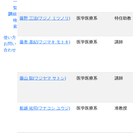
一
覧
詳細
藤野 三法(フジノ ミツノリ)
医学医療系
特任助教
検
索
使い方
藤巻 基紀(フジマキ モトキ)
医学医療系
講師
お問い
合わせ
藤山 聡(フジヤマ サトシ)
医学医療系
講師
船越 祐司(フナコシ ユウジ)
医学医療系
准教授