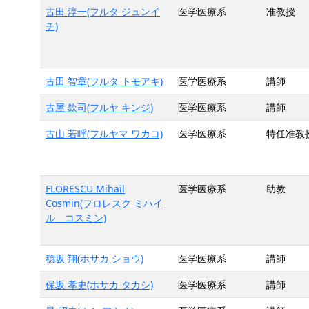
古田 淳一(フルタ ジュンイ
医学医療系
准教授
チ)
古田 智章(フルタ トモアキ)
医学医療系
講師
古屋 欽司(フルヤ キンジ)
医学医療系
講師
古山 若呼(フルヤマ ワカコ)
医学医療系
特任准教
FLORESCU Mihail
医学医療系
助教
Cosmin(フロレスク ミハイ
ル コスミン)
穗坂 翔(ホサカ ショウ)
医学医療系
講師
保坂 孝史(ホサカ タカシ)
医学医療系
講師