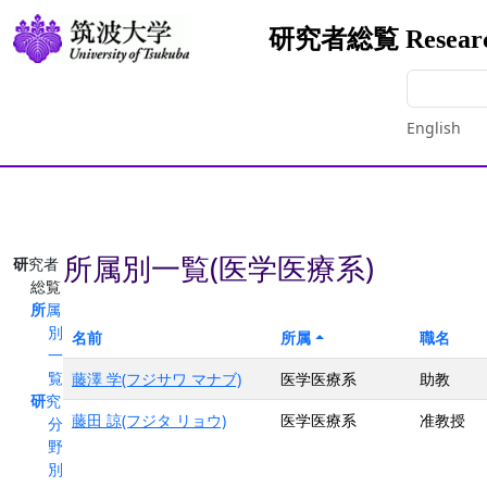
研究者総覧 Researche
English
所属別一覧(医学医療系)
研究者
総覧
所属
別
名前
所属
職名
一
覧
藤澤 学(フジサワ マナブ)
医学医療系
助教
研究
藤田 諒(フジタ リョウ)
医学医療系
准教授
分
野
別