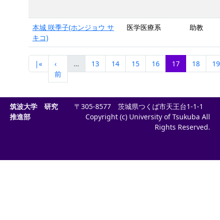
本城 咲季子(ホンジョウ サ
医学医療系
助教
キコ)
|«
‹
…
13
14
15
16
17
18
19
前
筑波大学 研究
〒305-8577 茨城県つくば市天王台1-1-1
推進部
Copyright (c) University of Tsukuba All
Rights Reserved.