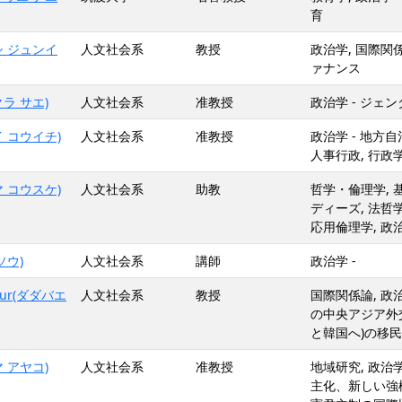
育
シ ジュンイ
人文社会系
教授
政治学, 国際関
ァナンス
ラ サエ)
人文社会系
准教授
政治学 - ジェン
 コウイチ)
人文社会系
准教授
政治学 - 地方自
人事行政, 行政
 コウスケ)
人文社会系
助教
哲学・倫理学, 
ディーズ, 法哲学
応用倫理学, 政
ソウ)
人文社会系
講師
政治学 -
mur(ダダバエ
人文社会系
教授
国際関係論, 政
の中央アジア外交
と韓国へ)の移民
 アヤコ)
人文社会系
准教授
地域研究, 政治
主化、新しい強