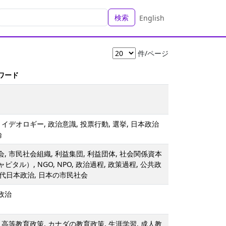
検索
English
件/ページ
ーワード
, イデオロギー, 政治意識, 投票行動, 選挙, 日本政治
論
会, 市民社会組織, 利益集団, 利益団体, 社会関係資本
タル）, NGO, NPO, 政治過程, 政策過程, 公共政
 現代日本政治, 日本の市民社会
ア政治
- 高等教育政策, カナダの教育政策, 生涯学習, 成人教