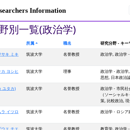
rchers Information
野別一覧(政治学)
所属
職名
研究分野 - キ
ワサキ ミキ
筑波大学
名誉教授
政治学, 政治学 -
ナカ ヨシヒ
筑波大学
理事
政治学 - 政治学
思想, 日本政治
カ ユタカ)
筑波大学
名誉教授
政治学 - 市民社
（ソーシャルキャピ
策, 比較政治,
ムラ イツロ
筑波大学
名誉教授
政治学 - ロシ
ゾウエ チエ
筑波大学
名誉教授
教育学, 政治学 