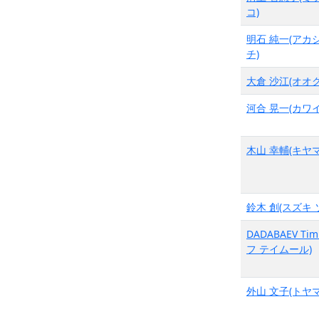
コ)
明石 純一(アカ
チ)
大倉 沙江(オオク
河合 晃一(カワイ
木山 幸輔(キヤマ
鈴木 創(スズキ 
DADABAEV Ti
フ テイムール)
外山 文子(トヤマ