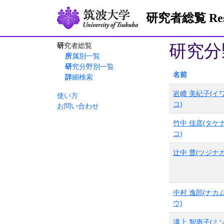
研究者総覧 Resea
研究分
研究者総覧
所属別一覧
研究分野別一覧
名前
詳細検索
岩﨑 美紀子(イ
使い方
コ)
お問い合わせ
竹中 佳彦(タケ
コ)
辻󠄀中 豊(ツジナ
中村 逸郎(ナカ
ウ)
溝上 智惠子(ミ