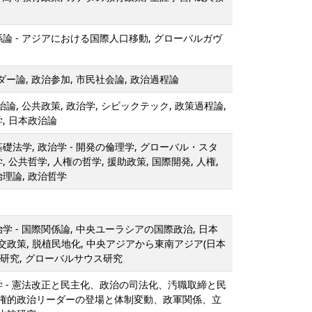
係論 - アジアにおける国際人口移動, グローバルガヴ
ダー論, 政治参加, 市民社会論, 政治過程論
治論, 公共政策, 政治学, シビックテック, 政策過程論,
学, 日本政治論
基礎法学, 政治学 - 開発の倫理学, グローバル・スタ
, 公共哲学, 人権の哲学, 援助政策, 国際開発, 人権,
治理論, 政治哲学
治学 - 国際関係論, 中央ユーラシアの国際政治, 日本
政策, 脱植民地化, 中央アジアから東南アジア(日本
研究, グローバルサウス研究
学 - 憲法改正と民主化、政治の司法化、汚職取締と民
権的政治リーダーの登場と体制変動、政軍関係、立