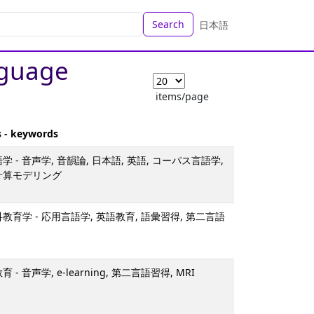
Search
日本語
nguage
items/page
s - keywords
学 - 音声学, 音韻論, 日本語, 英語, コーパス言語学,
計算モデリング
教育学 - 応用言語学, 英語教育, 語彙習得, 第二言語
- 音声学, e-learning, 第二言語習得, MRI