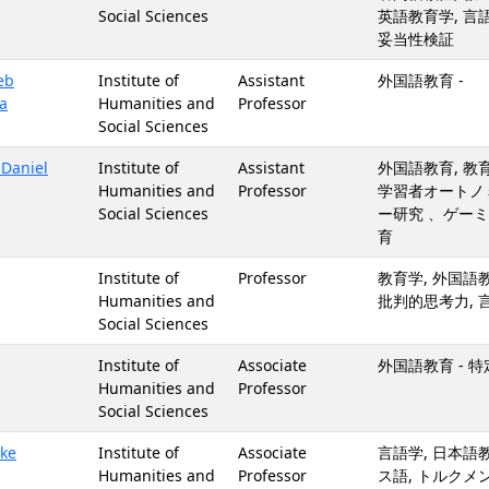
Social Sciences
英語教育学, 言
妥当性検証
eb
Institute of
Assistant
外国語教育 -
a
Humanities and
Professor
Social Sciences
Daniel
Institute of
Assistant
外国語教育, 教
Humanities and
Professor
学習者オートノ
Social Sciences
ー研究 、ゲー
育
Institute of
Professor
教育学, 外国語
Humanities and
批判的思考力, 
Social Sciences
Institute of
Associate
外国語教育 - 
Humanities and
Professor
Social Sciences
ke
Institute of
Associate
言語学, 日本語教
Humanities and
Professor
ス語, トルクメン