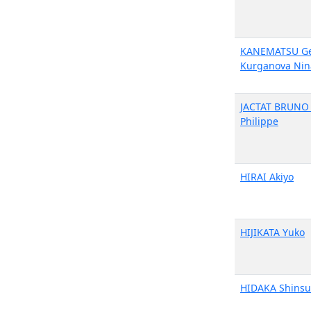
KANEMATSU G
Kurganova Nin
JACTAT BRUNO 
Philippe
HIRAI Akiyo
HIJIKATA Yuko
HIDAKA Shinsu