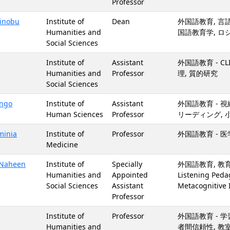
Professor
inobu
Institute of
Dean
外国語教育, 言語
Humanities and
国語教育学, ロ
Social Sciences
Institute of
Assistant
外国語教育 - C
Humanities and
Professor
理, 質的研究
Social Sciences
ngo
Institute of
Assistant
外国語教育 - 視
Human Sciences
Professor
リーディング, 
minia
Institute of
Professor
外国語教育 - 医
Medicine
Naheen
Institute of
Specially
外国語教育, 教育学 - 
Humanities and
Appointed
Listening Peda
Social Sciences
Assistant
Metacognitive 
Professor
Institute of
Professor
外国語教育 - 
Humanities and
者間信頼性, 教