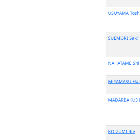
USUYAMA Tosh
SUEMORI Saki
NAHATAME Shi
MIYAMASU Fla
MADARBAKUS 
KOIZUMI Rie