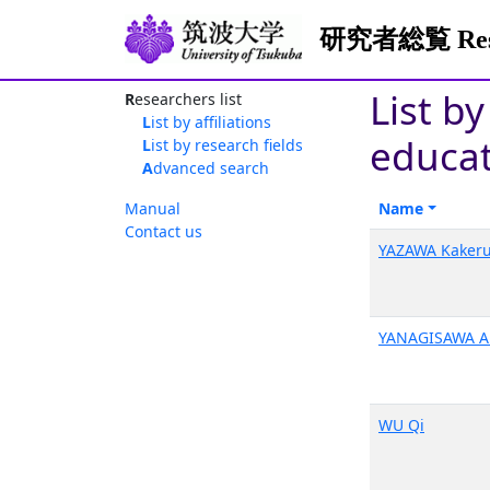
研究者総覧 Resea
List b
Researchers list
List by affiliations
educat
List by research fields
Advanced search
Manual
Name
Contact us
YAZAWA Kaker
YANAGISAWA A
WU Qi