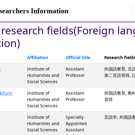
rchers Information
y research fields(Foreign la
ion)
Affiliation
Official title
Research field
u
Institute of
Assistant
外国語教育, 言語
Humanities and
Professor
第二言語習得, 
Social Sciences
kifumi
Institute of
Assistant
外国語教育, 教科
Humanities and
Professor
習得
Social Sciences
Institute of
Specially
言語学, 外国語教育 
Humanities and
Appointed
Social Sciences
Assistant