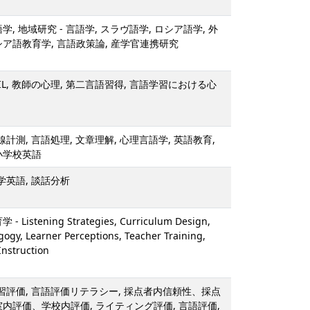
学, 地域研究 - 言語学, スラヴ語学, ロシア語学, 外
シア語教育学, 言語政策論, 産学官連携研究
LIL, 教師の心理, 第二言語習得, 言語学習における心
線計測, 言語処理, 文章理解, 心理言語学, 英語教育,
小学校英語
学英語, 談話分析
Listening Strategies, Curriculum Design,
gogy, Learner Perceptions, Teacher Training,
Instruction
学習評価, 言語評価リテラシー, 採点者内信頼性、採点
室内評価、学校内評価, ライティング評価, 言語評価,