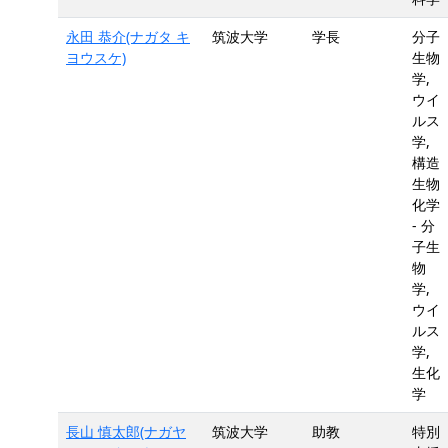
永田 恭介(ナガタ キ
筑波大学
学長
分子
ヨウスケ)
生物
学,
ウイ
ルス
学,
構造
生物
化学
- 分
子生
物
学,
ウイ
ルス
学,
生化
学
長山 慎太郎(ナガヤ
筑波大学
助教
特別