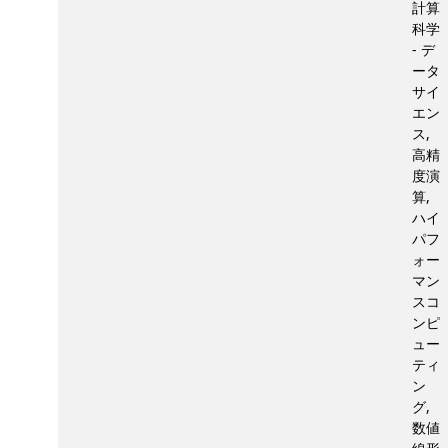
計算
科学
- デ
ータ
サイ
エン
ス,
高精
度演
算,
ハイ
パフ
ォー
マン
スコ
ンピ
ュー
ティ
ン
グ,
数値