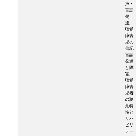
声・
言語
発
達,
聴覚
障害
児の
書記
言語
発達
と障
害,
聴覚
障害
児者
の聴
覚特
性と
リハ
ビリ
テー