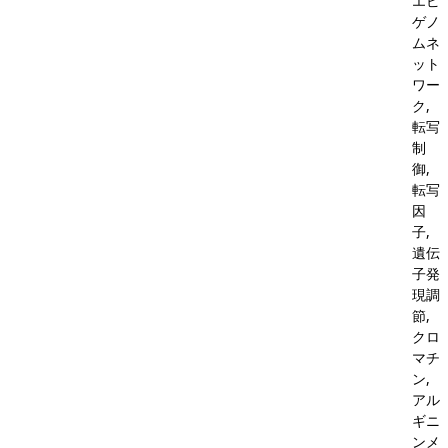
エピ
ゲノ
ムネ
ット
ワー
ク,
転写
制
御,
転写
因
子,
遺伝
子発
現調
節,
クロ
マチ
ン,
アル
ギニ
ンメ