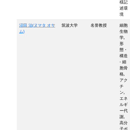
様記
述環
境
沼田 治(ヌマタ オサ
筑波大学
名誉教授
細胞
ム)
生物
学,
形
態・
構造
- 細
胞骨
格,
アク
チ
ン,
エネ
ルギ
ー代
謝,
高分
子ポ