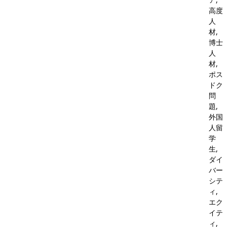
高度
人
材,
博士
人
材,
ポス
ドク
問
題,
外国
人留
学
生,
ダイ
バー
シテ
ィ,
エク
イテ
ィ,