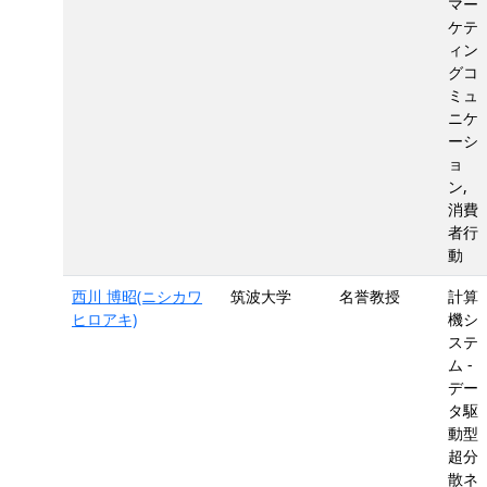
マー
ケテ
ィン
グコ
ミュ
ニケ
ーシ
ョ
ン,
消費
者行
動
西川 博昭(ニシカワ
筑波大学
名誉教授
計算
ヒロアキ)
機シ
ステ
ム -
デー
タ駆
動型
超分
散ネ