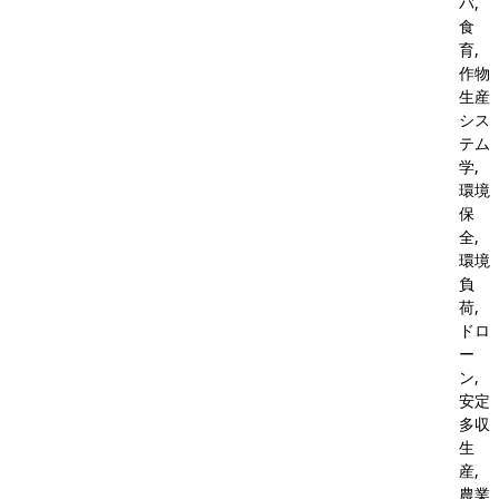
バ,
食
育,
作物
生産
シス
テム
学,
環境
保
全,
環境
負
荷,
ドロ
ー
ン,
安定
多収
生
産,
農業