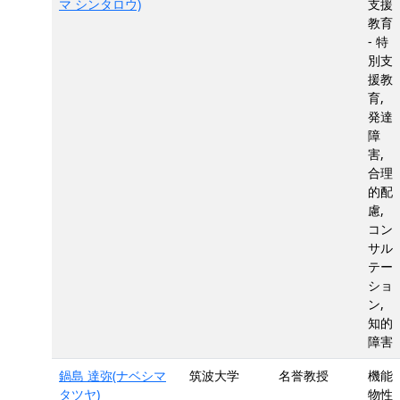
マ シンタロウ)
支援
教育
- 特
別支
援教
育,
発達
障
害,
合理
的配
慮,
コン
サル
テー
ショ
ン,
知的
障害
鍋島 達弥(ナベシマ
筑波大学
名誉教授
機能
タツヤ)
物性