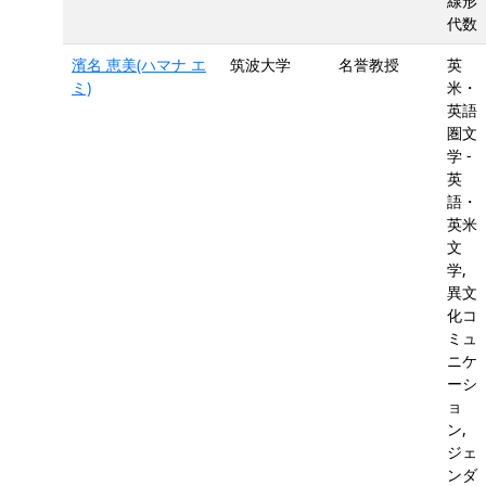
線形
代数
濱名 恵美(ハマナ エ
筑波大学
名誉教授
英
ミ)
米・
英語
圏文
学 -
英
語・
英米
文
学,
異文
化コ
ミュ
ニケ
ーシ
ョ
ン,
ジェ
ンダ