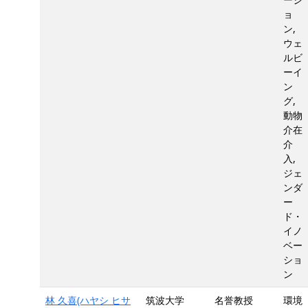
ョ
ン,
ウェ
ルビ
ーイ
ン
グ,
動物
介在
介
入,
ジェ
ンダ
ー
ド・
イノ
ベー
ショ
ン
林 久喜(ハヤシ ヒサ
筑波大学
名誉教授
環境