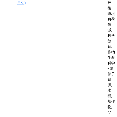
ヨシ)
技
術・
環境
負荷
低
減,
科学
教
育,
作物
生産
科学
- 遺
伝子
資
源,
水
稲,
畑作
物,
ソ