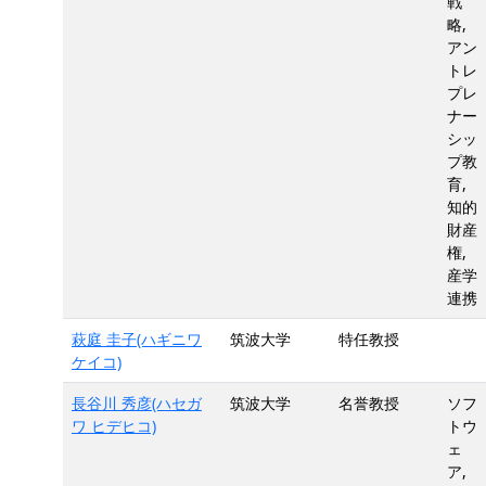
戦
略,
アン
トレ
プレ
ナー
シッ
プ教
育,
知的
財産
権,
産学
連携
萩庭 圭子(ハギニワ
筑波大学
特任教授
ケイコ)
長谷川 秀彦(ハセガ
筑波大学
名誉教授
ソフ
ワ ヒデヒコ)
トウ
ェ
ア,