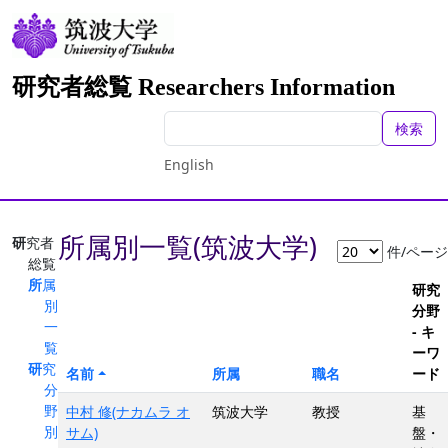
研究者総覧 Researchers Information
検索
English
所属別一覧(筑波大学)
研究者
件/ページ
総覧
所属
研究
別
分野
一
- キ
覧
ーワ
研究
名前
所属
職名
ード
分
野
中村 修(ナカムラ オ
筑波大学
教授
基
別
サム)
盤・