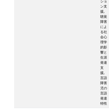
ショ
ン支
援,
聴覚
障害
によ
る社
会心
理学
的影
響と
生涯
発達
支
援,
言語
障害
児の
言語
発達
特性