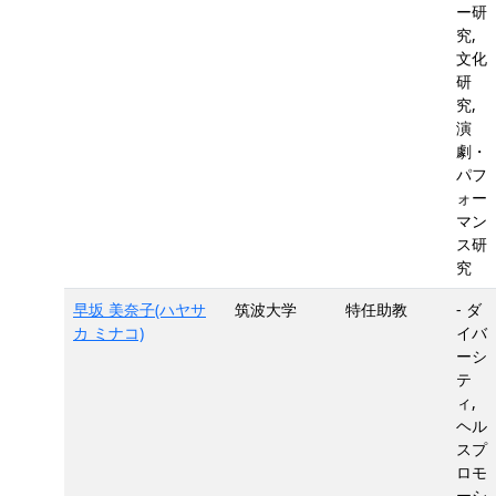
ー研
究,
文化
研
究,
演
劇・
パフ
ォー
マン
ス研
究
早坂 美奈子(ハヤサ
筑波大学
特任助教
- ダ
カ ミナコ)
イバ
ーシ
テ
ィ,
ヘル
スプ
ロモ
ーシ