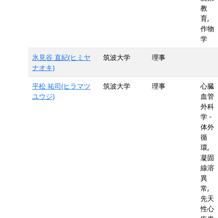
教
育,
作物
学
氷見谷 直紀(ヒミヤ
筑波大学
理事
ナオキ)
平松 祐司(ヒラマツ
筑波大学
理事
心臓
ユウジ)
血管
外科
学 -
体外
循
環,
凝固
線溶
異
常,
先天
性心