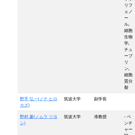
リフ
ェノ
ー
ル,
細胞
生物
学,
チュ
ーブ
リ
ン,
細胞
質分
裂
野手 弘一(ノテ ヒロ
筑波大学
副学長
カズ)
野村 豪(ノムラ ツヨ
筑波大学
准教授
- ベ
シ)
ンチ
ャー