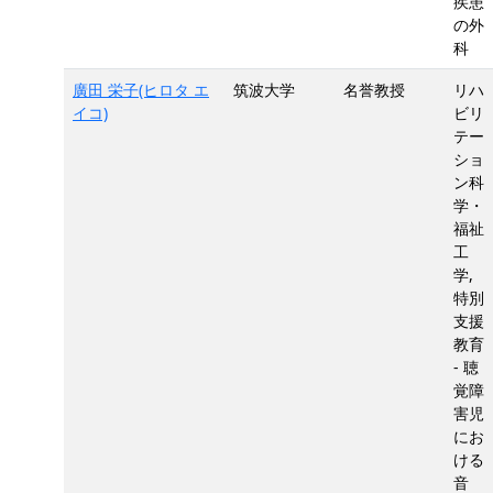
疾患
の外
科
廣田 栄子(ヒロタ エ
筑波大学
名誉教授
リハ
イコ)
ビリ
テー
ショ
ン科
学・
福祉
工
学,
特別
支援
教育
- 聴
覚障
害児
にお
ける
音