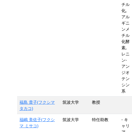
チル
化,
アル
ギニ
ンメ
チル
化酵
素,
レニ
ン-
アン
ジオ
テン
シン
系
福島 貴子(フクシマ
筑波大学
教授
タカコ)
福嶋 美佐子(フクシ
筑波大学
特任助教
- キ
マ ミサコ)
ャリ
ア,