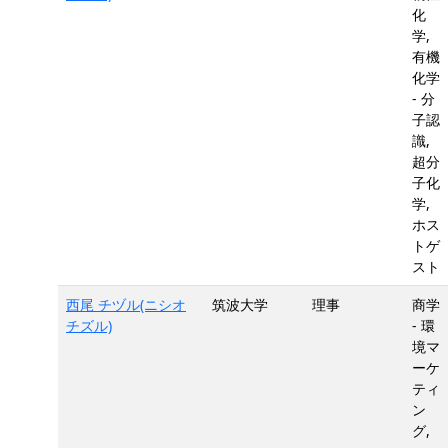
化
学,
有機
化学
- 分
子認
識,
超分
子化
学,
ホス
トゲ
スト
西尾 チヅル(ニシオ
筑波大学
理事
商学
チズル)
- 環
境マ
ーケ
ティ
ン
グ,