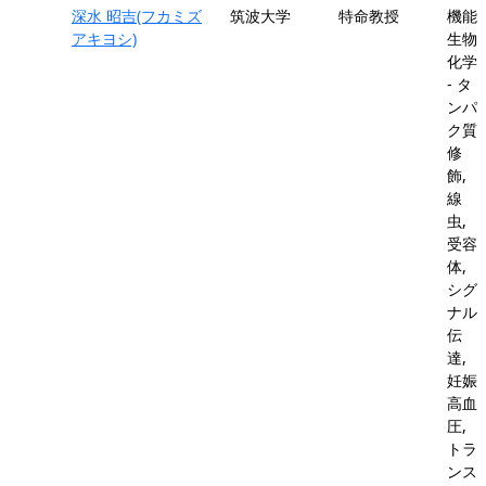
深水 昭吉(フカミズ
筑波大学
特命教授
機能
アキヨシ)
生物
化学
- タ
ンパ
ク質
修
飾,
線
虫,
受容
体,
シグ
ナル
伝
達,
妊娠
高血
圧,
トラ
ンス