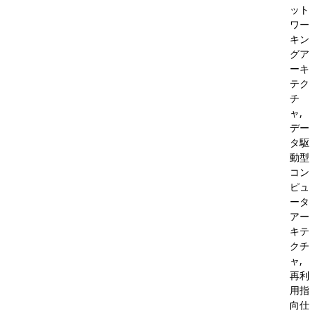
ット
ワー
キン
グア
ーキ
テク
チ
ャ,
デー
タ駆
動型
コン
ピュ
ータ
アー
キテ
クチ
ャ,
再利
用指
向仕