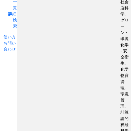
一
社会
覧
脳科
詳細
学,
検
グリ
索
ー
ン・
使い方
環境
お問い
化学
合わせ
- 安
全衛
生,
化学
物質
管
理,
環境
管
理,
計算
論的
神経
科学