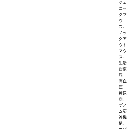
ジェ
ニッ
クマ
ウ
ス,
ノッ
クア
ウト
マウ
ス,
生活
習慣
病,
高血
圧,
糖尿
病,
ゲノ
ム応
答機
構,