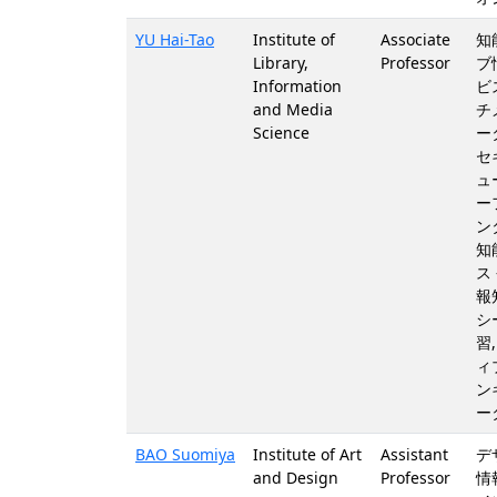
YU Hai-Tao
Institute of
Associate
知
Library,
Professor
ブ
Information
ビ
and Media
チ
Science
ー
セ
ュ
ー
ン
知
ス
報
シ
習
ィ
ン
ー
BAO Suomiya
Institute of Art
Assistant
デ
and Design
Professor
情