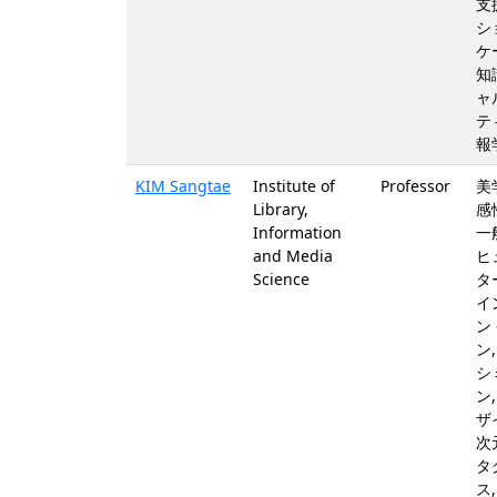
支
シ
ケ
知
ャ
テ
報
KIM Sangtae
Institute of
Professor
美
Library,
感
Information
一
and Media
ヒ
Science
タ
イ
ン
ン
シ
ン
ザ
次
タ
ス,