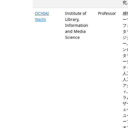
究
OCHIAI
Institute of
Professor
感
Yoichi
Library,
ー
Information
フ
and Media
タ
Science
ジ
ー
ン
タ
ー
テ
人
人
ア
ィ
ラ
ザ
ェ
ユ
ー
オ