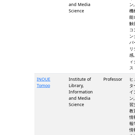
and Media
ン
Science
機
能
触
コ
ン
バ
リ
感
ィ
ス
INOUE
Institute of
Professor
ヒ
Tomoo
Library,
タ
Information
イ
and Media
ン
Science
習
教
情
報
情