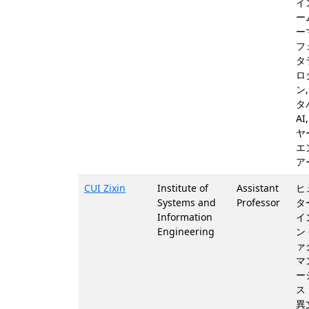
イ
ー
ー
フ
タ
ロ
ン
タ
A
ヤ
エ
ア
CUI Zixin
Institute of
Assistant
ヒ
Systems and
Professor
タ
Information
イ
Engineering
ン
ァ
マ
ー
ス
異