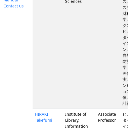
Sciences
ス
Contact us
ス
財
学
ク
ヒ
タ
イ
ン
自
防
学
画
実
ン
ョ
像
計
HIRAKI
Institute of
Associate
ヒ
Takefumi
Library,
Professor
タ
Information
イ