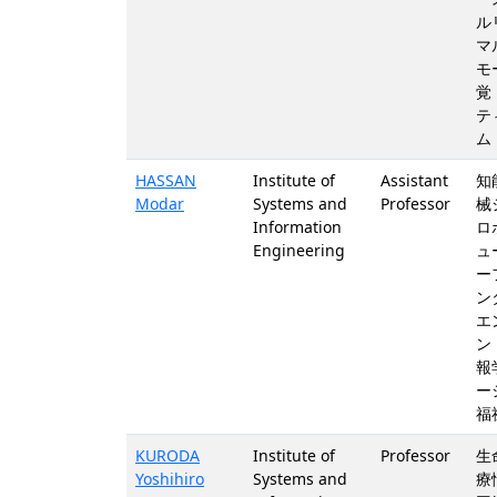
ル
マ
モ
覚
テ
ム
HASSAN
Institute of
Assistant
知
Modar
Systems and
Professor
械
Information
ロ
Engineering
ュ
ー
ン
エ
ン
報
ー
福
KURODA
Institute of
Professor
生
Yoshihiro
Systems and
療