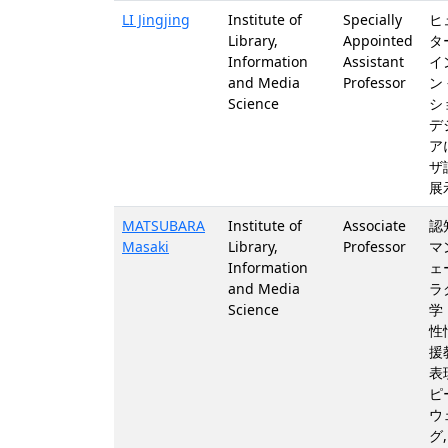
LI Jingjing
Institute of
Specially
ヒ
Library,
Appointed
タ
Information
Assistant
イ
and Media
Professor
ン
Science
シ
デ
ア
ザ
展
MATSUBARA
Institute of
Associate
認
Masaki
Library,
Professor
マ
Information
ェ
and Media
ラ
Science
学
性
援
表
ピ
ウ
グ