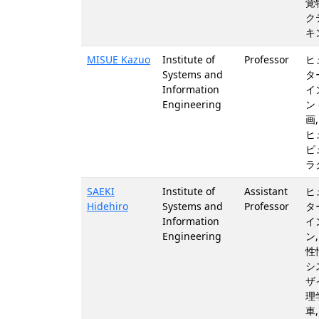
覚
ク
キ
MISUE Kazuo
Institute of
Professor
ヒ
Systems and
タ
Information
イ
Engineering
ン
画
ヒ
ピ
ラ
SAEKI
Institute of
Assistant
ヒ
Hidehiro
Systems and
Professor
タ
Information
イ
Engineering
ン
性
シ
ザ
理
車