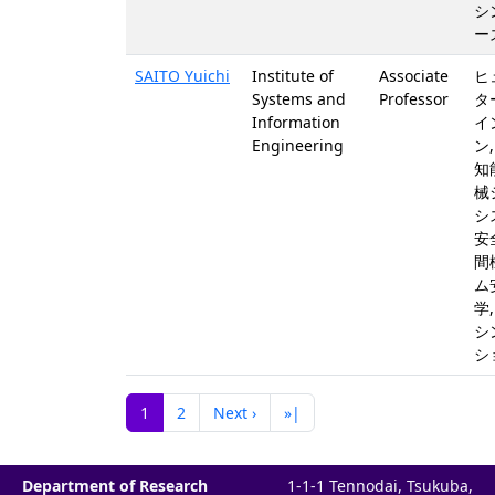
シ
ー
SAITO Yuichi
Institute of
Associate
ヒ
Systems and
Professor
タ
Information
イ
Engineering
ン
知
械
シ
安
間
ム
学
シ
シ
1
2
Next ›
»|
Department of Research
1-1-1 Tennodai, Tsukuba,