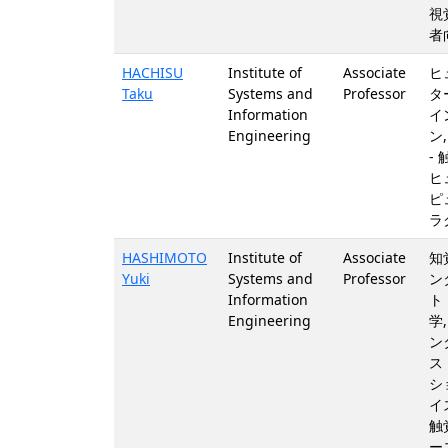
視
者
HACHISU
Institute of
Associate
ヒ
Taku
Systems and
Professor
タ
Information
イ
Engineering
ン
-
ヒ
ピ
ラ
HASHIMOTO
Institute of
Associate
知
Yuki
Systems and
Professor
ン
Information
ト
Engineering
学
ン
ス
シ
イ
触
ー