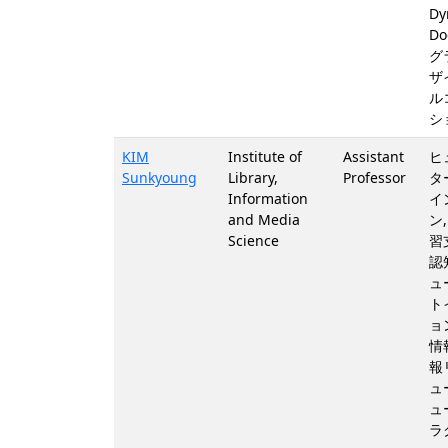
Dy
Do
グ
ザ
ル
シ
KIM
Institute of
Assistant
ヒ
Sunkyoung
Library,
Professor
タ
Information
イ
and Media
ン
Science
習
認
ュ
ト
ョ
情
報
ュ
ュ
ラ