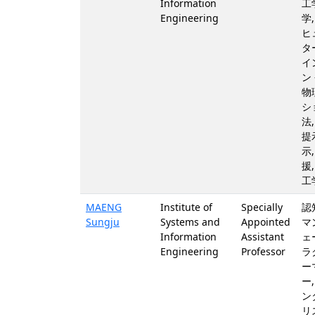
Information
工
Engineering
学
ヒ
タ
イ
ン
物
シ
法
提
示
援
工
MAENG
Institute of
Specially
認
Sungju
Systems and
Appointed
マ
Information
Assistant
ェ
Engineering
Professor
ラ
ー
ー
ン
リ