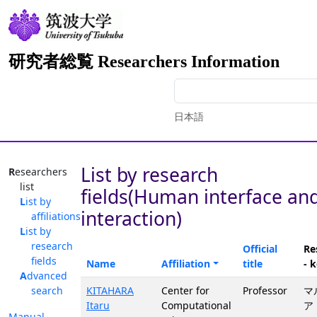
研究者総覧 Researchers Information
日本語
List by research
Researchers
list
fields(Human interface an
List by
interaction)
affiliations
List by
research
Official
Re
fields
Name
Affiliation
title
- 
Advanced
search
KITAHARA
Center for
Professor
マ
Itaru
Computational
ア
Manual