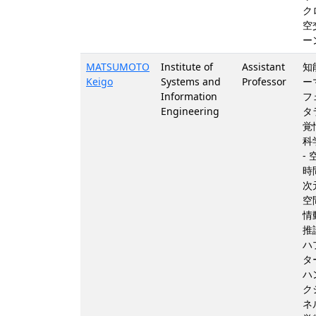
ク
空
ー
MATSUMOTO
Institute of
Assistant
知
Keigo
Systems and
Professor
ー
Information
フ
Engineering
タ
覚
科
-
時
次
空
情
推
ハ
タ
ハ
ク
ネ