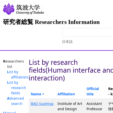
研究者総覧 Researchers Information
日本語
List by research
Researchers
list
fields(Human interface an
List by
interaction)
affiliations
List by
research
Official
Re
fields
Name
Affiliation
title
- 
Advanced
search
BAO Suomiya
Institute of Art
Assistant
デ
and Design
Professor
情
Manual