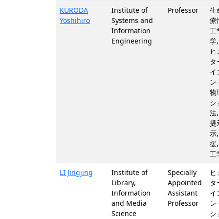
KURODA
Institute of
Professor
生
Yoshihiro
Systems and
療
Information
工
Engineering
学
ヒ
タ
イ
ン
物
シ
法
提
示
援
工
LI Jingjing
Institute of
Specially
ヒ
Library,
Appointed
タ
Information
Assistant
イ
and Media
Professor
ン
Science
シ