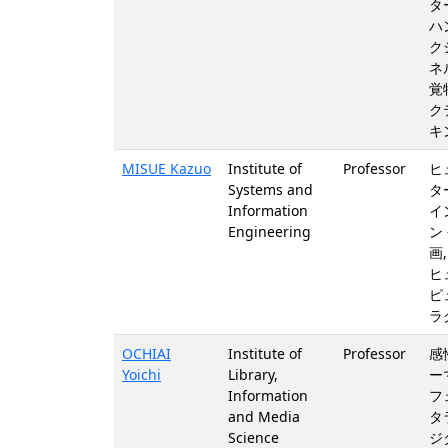
タ
ハ
ク
ネ
覚
ク
キ
MISUE Kazuo
Institute of
Professor
ヒ
Systems and
タ
Information
イ
Engineering
ン
画
ヒ
ピ
ラ
OCHIAI
Institute of
Professor
感
Yoichi
Library,
ー
Information
フ
and Media
タ
Science
ジ