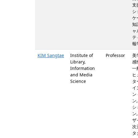
支
シ
ケ
知
ャ
テ
報
KIM Sangtae
Institute of
Professor
美
Library,
感
Information
一
and Media
ヒ
Science
タ
イ
ン
ン
シ
ン
ザ
次
タ