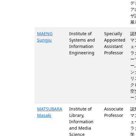
デ
ア
ザ
展
MAENG
Institute of
Specially
認
Sungju
Systems and
Appointed
マ
Information
Assistant
ェ
Engineering
Professor
ラ
ー
ー
ン
リ
ク
空
ー
MATSUBARA
Institute of
Associate
認
Masaki
Library,
Professor
マ
Information
ェ
and Media
ラ
Science
学