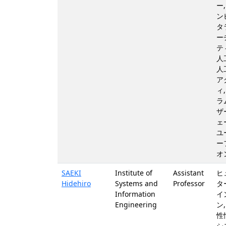
ー
ン
タ
ー
テ
人
人
ア
ィ
ラ
ザ
ェ
ユ
ー
オ
SAEKI
Institute of
Assistant
ヒ
Hidehiro
Systems and
Professor
タ
Information
イ
Engineering
ン
性
シ