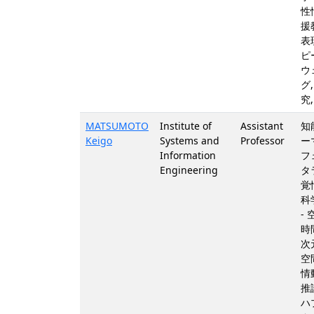
性
援
表
ピ
ウ
グ
究
MATSUMOTO
Institute of
Assistant
知
Keigo
Systems and
Professor
ー
Information
フ
Engineering
タ
覚
科
-
時
次
空
情
推
ハ