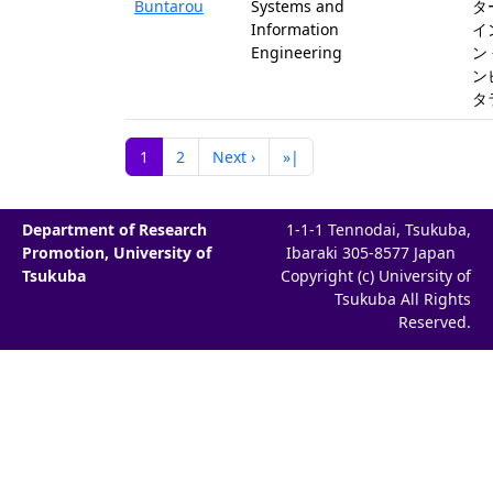
Buntarou
Systems and
タ
Information
イ
Engineering
ン
ン
タ
1
2
Next ›
»|
Department of Research
1-1-1 Tennodai, Tsukuba,
Promotion, University of
Ibaraki 305-8577 Japan
Tsukuba
Copyright (c) University of
Tsukuba All Rights
Reserved.