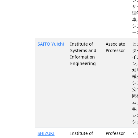
ザ
理
車
シ
ー
SAITO Yuichi
Institute of
Associate
ヒ
Systems and
Professor
タ
Information
イ
Engineering
ン
知
械
シ
安
間
ム
学
シ
シ
SHIZUKI
Institute of
Professor
ヒ