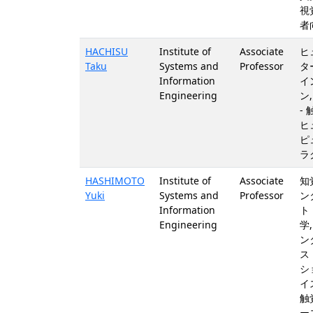
視
者
HACHISU
Institute of
Associate
ヒ
Taku
Systems and
Professor
タ
Information
イ
Engineering
ン
-
ヒ
ピ
ラ
HASHIMOTO
Institute of
Associate
知
Yuki
Systems and
Professor
ン
Information
ト
Engineering
学
ン
ス
シ
イ
触
ー