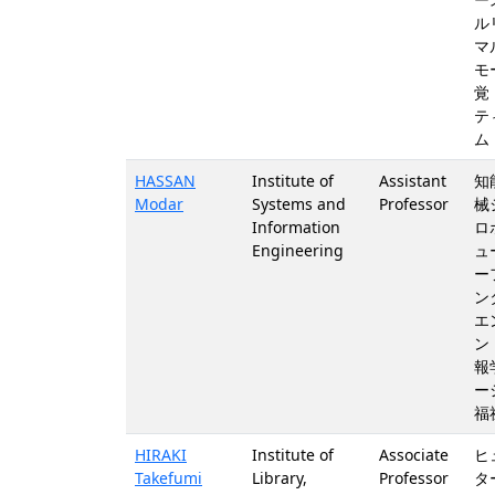
ル
マ
モ
覚
テ
ム
HASSAN
Institute of
Assistant
知
Modar
Systems and
Professor
械
Information
ロ
Engineering
ュ
ー
ン
エ
ン
報
ー
福
HIRAKI
Institute of
Associate
ヒ
Takefumi
Library,
Professor
タ