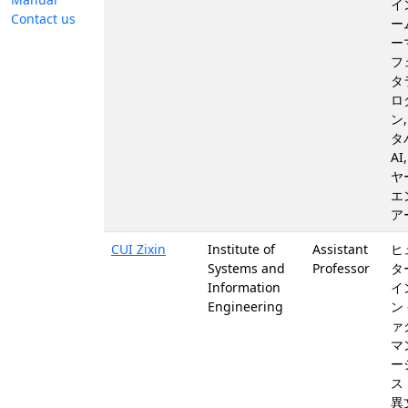
イ
Contact us
ー
ー
フ
タ
ロ
ン
タ
A
ヤ
エ
ア
CUI Zixin
Institute of
Assistant
ヒ
Systems and
Professor
タ
Information
イ
Engineering
ン
ァ
マ
ー
ス
異