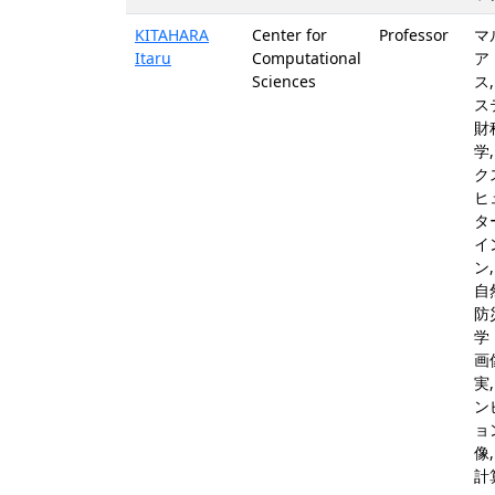
KITAHARA
Center for
Professor
マ
Itaru
Computational
ア
Sciences
ス
ス
財
学
ク
ヒ
タ
イ
ン
自
防
学
画
実
ン
ョ
像
計