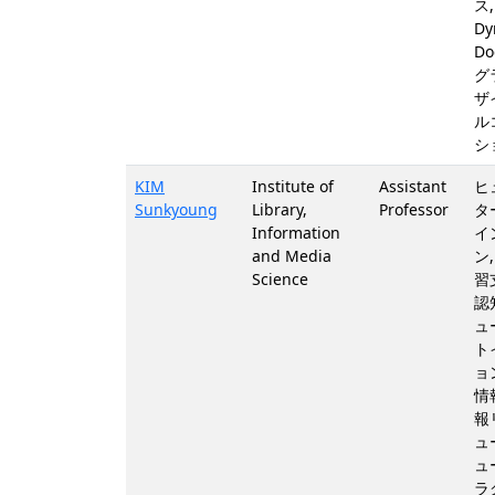
ス,
Dy
Do
グ
ザ
ル
シ
KIM
Institute of
Assistant
ヒ
Sunkyoung
Library,
Professor
タ
Information
イ
and Media
ン
Science
習
認
ュ
ト
ョ
情
報
ュ
ュ
ラ