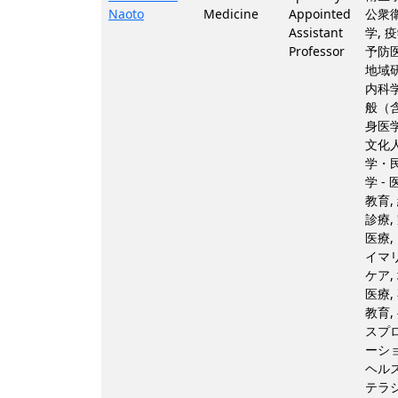
Naoto
Medicine
Appointed
公衆
Assistant
学, 
Professor
予防医
地域研
内科
般（
身医学
文化
学・
学 - 
教育,
診療,
医療,
イマ
ケア,
医療,
教育,
スプ
ーショ
ヘル
テラシ