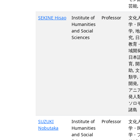
芸能,
SEKINE Hisao
Institute of
Professor
文化
Humanities
学・
and Social
学, 
Sciences
究, 
教育 -
域開発
日本
育, 
助, 
類学,
開発,
アニア
発人類
ソロ
諸島
SUZUKI
Institute of
Professor
文化
Nobutaka
Humanities
学・
and Social
学 - 