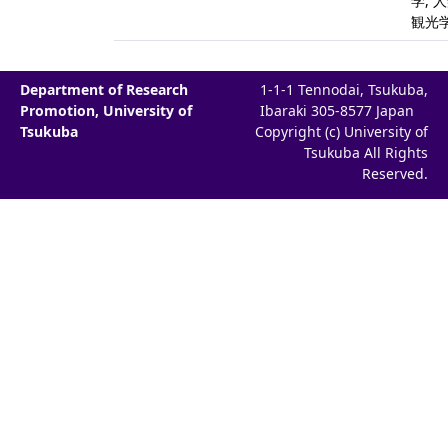
学, 
観光
Department of Research
1-1-1 Tennodai, Tsukuba,
Promotion, University of
Ibaraki 305-8577 Japan
Tsukuba
Copyright (c) University of
Tsukuba All Rights
Reserved.