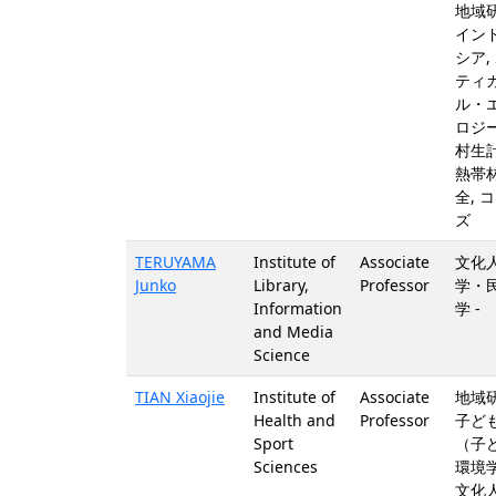
地域研
イン
シア,
ティ
ル・
ロジー
村生計
熱帯
全, 
ズ
TERUYAMA
Institute of
Associate
文化
Junko
Library,
Professor
学・
Information
学 -
and Media
Science
TIAN Xiaojie
Institute of
Associate
地域研
Health and
Professor
子ど
Sport
（子
Sciences
環境学
文化