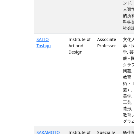
ンド,
人類学
的所有
科学
社会
SAITO
Institute of
Associate
文化
Toshiju
Art and
Professor
学・
Design
学, 
般 - 
クラフ
陶芸,
教育
術・
芸）,
美学,
工芸,
造形,
教育
グラ
SAKAMOTO
Institute of
Specially
衛生