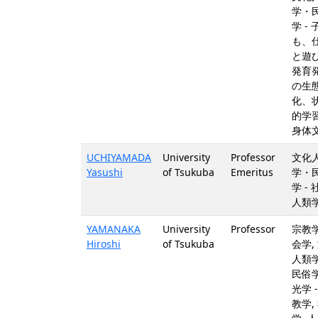
学・
学 - 
も、
と遊
発育
の生
化、
的学
身体
UCHIYAMADA
University
Professor
文化
Yasushi
of Tsukuba
Emeritus
学・
学 - 
人類
YAMANAKA
University
Professor
宗教学
Hiroshi
of Tsukuba
会学,
人類
民俗学
光学 -
教学,