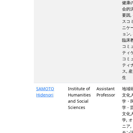
健康
会的
要因,
スコ
ニケ
ョン,
臨床教
コミ
ティケ
コミ
ティ
ス, 
生
SAMOTO
Institute of
Assistant
地域研
Hidenori
Humanities
Professor
文化
and Social
学・
Sciences
学 - 
文化
学, 
ニア,
モン諸