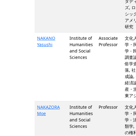
タデ
ズ, 
シック
アメ
研究
NAKANO
Institute of
Associate
文化
Yasushi
Humanities
Professor
学・
and Social
学 - 
Sciences
調査論
俗学史
落, 
成論,
経済論
産・漁
東ア
NAKAZORA
Institute of
Professor
文化
Moe
Humanities
学・
and Social
学 - 
Sciences
類学,
の権利