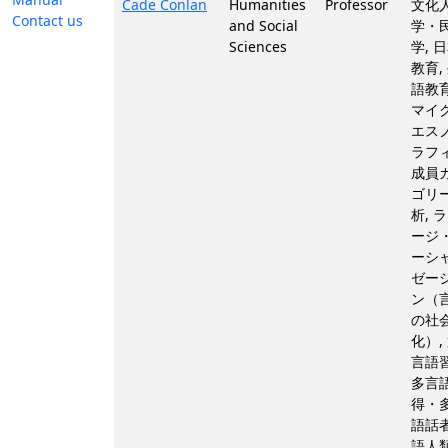
Cade Conlan
Humanities
Professor
文化
Contact us
and Social
学・
Sciences
学, 
教育,
語教育
マイ
エス
ラフィ
成員
ゴリ
析, 
ージ
ーシ
ゼー
ン（
の社
化）,
言語習
多言
得・
語話者
語人類