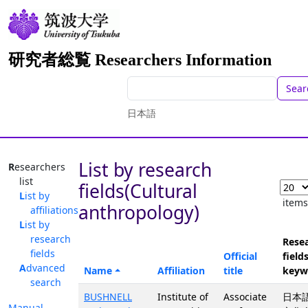
研究者総覧 Researchers Information
Sear
日本語
List by research
Researchers
list
fields(Cultural
List by
item
anthropology)
affiliations
List by
research
Rese
fields
Official
fields
Advanced
Name
Affiliation
title
keyw
search
BUSHNELL
Institute of
Associate
日本語
Manual