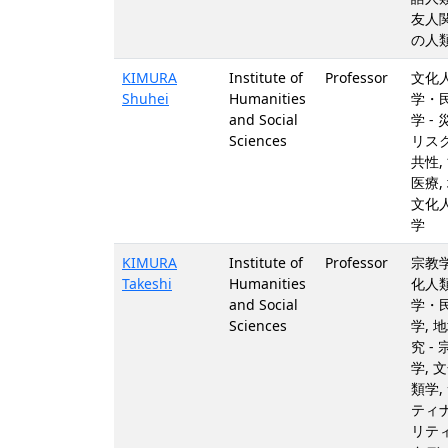
友人
の人
KIMURA
Institute of
Professor
文化
Shuhei
Humanities
学・
and Social
学 - 
Sciences
リスク
共性,
医療,
文化
学
KIMURA
Institute of
Professor
宗教学
Takeshi
Humanities
化人
and Social
学・
Sciences
学, 
究 - 
学, 
類学,
ティ
リテ