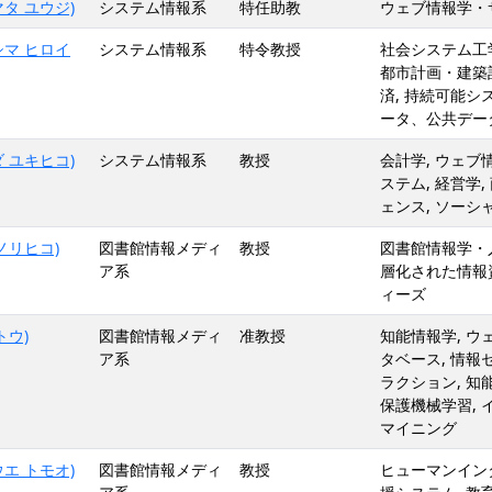
タ ユウジ)
システム情報系
特任助教
ウェブ情報学・サ
シマ ヒロイ
システム情報系
特令教授
社会システム工
都市計画・建築
済, 持続可能シス
ータ、公共デー
 ユキヒコ)
システム情報系
教授
会計学, ウェ
ステム, 経営学,
ェンス, ソーシ
ノリヒコ)
図書館情報メディ
教授
図書館情報学・人
ア系
層化された情報
ィーズ
トウ)
図書館情報メディ
准教授
知能情報学, 
ア系
タベース, 情
ラクション, 知
保護機械学習, 
マイニング
エ トモオ)
図書館情報メディ
教授
ヒューマンイン