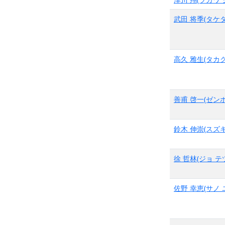
武田 将季(タケダ
高久 雅生(タカク
善甫 啓一(ゼンポ
鈴木 伸崇(スズキ
徐 哲林(ジョ テ
佐野 幸恵(サノ 