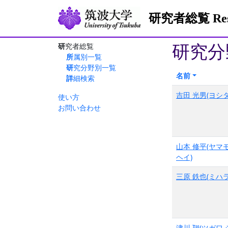
研究者総覧 Resea
研究分
研究者総覧
所属別一覧
研究分野別一覧
名前
詳細検索
吉田 光男(ヨシダ
使い方
お問い合わせ
山本 修平(ヤマ
ヘイ)
三原 鉄也(ミハラ
津川 翔(ツガワ 