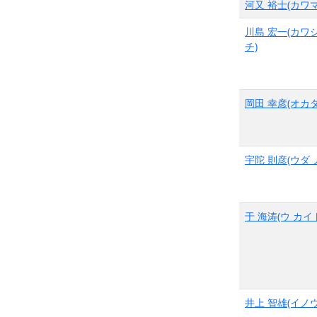
河又 裕士(カワマ
川島 宏一(カワ
チ)
岡田 幸彦(オカダ
宇陀 則彦(ウダ 
于 海涛(ウ カイ
井上 智雄(イノウ