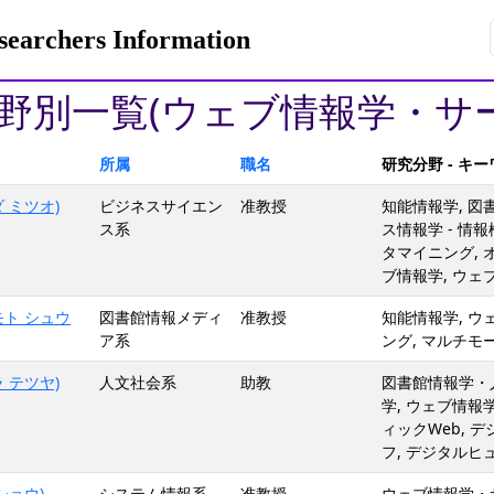
rchers Information
野別一覧(ウェブ情報学・サ
所属
職名
研究分野 - キ
 ミツオ)
ビジネスサイエン
准教授
知能情報学, 
ス系
ス情報学 - 情
タマイニング, 
ブ情報学, ウェブサ
モト シュウ
図書館情報メディ
准教授
知能情報学, ウ
ア系
ング, マルチモ
 テツヤ)
人文社会系
助教
図書館情報学・
学, ウェブ情報
ィックWeb, デジ
フ, デジタルヒ
ショウ)
システム情報系
准教授
ウェブ情報学・サ