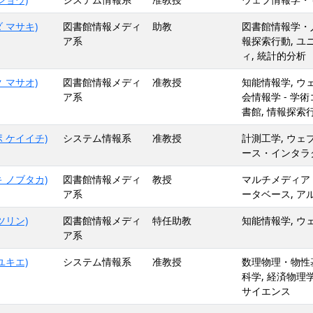
 マサキ)
図書館情報メディ
助教
図書館情報学・人
ア系
報探索行動, ユ
ィ, 統計的分析
 マサオ)
図書館情報メディ
准教授
知能情報学, 
ア系
会情報学 - 学
書館, 情報探索
 ケイイチ)
システム情報系
准教授
計測工学, ウ
ース・インタラク
 ノブタカ)
図書館情報メディ
教授
マルチメディア・
ア系
ータベース, ア
ツリン)
図書館情報メディ
特任助教
知能情報学, ウ
ア系
ユキエ)
システム情報系
准教授
数理物理・物性基
科学, 経済物理学
サイエンス