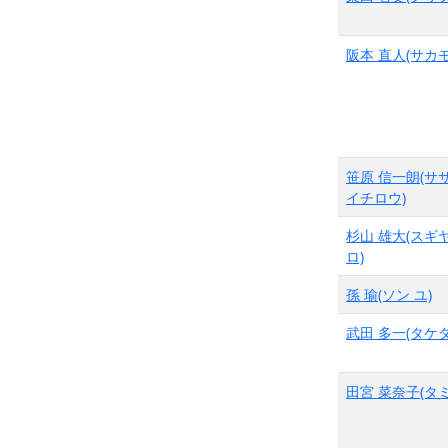
阪本 直人(サカモ
笹原 信一朗(サ
イチロウ)
杉山 雄大(スギ
ロ)
孫 瑜(ソン ユ)
武田 多一(タケダ
田宮 菜奈子(タミ