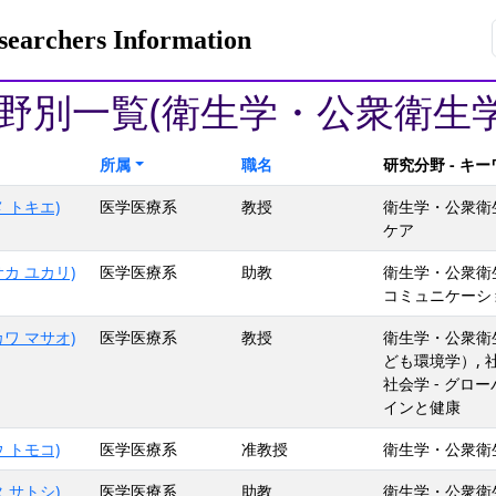
rchers Information
野別一覧(衛生学・公衆衛生学
所属
職名
研究分野 - キ
 トキエ)
医学医療系
教授
衛生学・公衆衛生
ケア
カ ユカリ)
医学医療系
助教
衛生学・公衆衛生学
コミュニケーショ
ワ マサオ)
医学医療系
教授
衛生学・公衆衛生
ども環境学）, 
社会学 - グロ
インと健康
 トモコ)
医学医療系
准教授
衛生学・公衆衛生学,
 サトシ)
医学医療系
助教
衛生学・公衆衛生