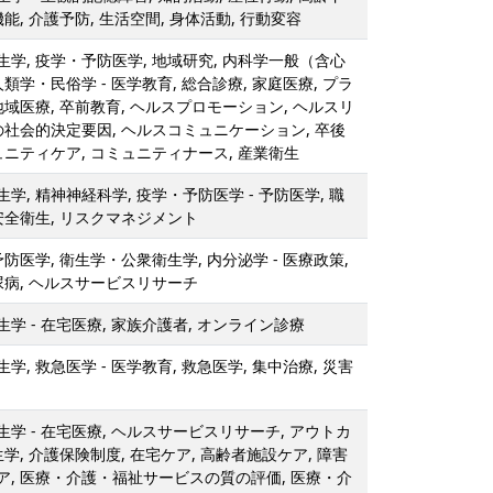
能, 介護予防, 生活空間, 身体活動, 行動変容
学, 疫学・予防医学, 地域研究, 内科学一般（含心
類学・民俗学 - 医学教育, 総合診療, 家庭医療, プラ
地域医療, 卒前教育, ヘルスプロモーション, ヘルスリ
の社会的決定要因, ヘルスコミュニケーション, 卒後
ュニティケア, コミュニティナース, 産業衛生
学, 精神神経科学, 疫学・予防医学 - 予防医学, 職
安全衛生, リスクマネジメント
防医学, 衛生学・公衆衛生学, 内分泌学 - 医療政策,
尿病, ヘルスサービスリサーチ
学 - 在宅医療, 家族介護者, オンライン診療
, 救急医学 - 医学教育, 救急医学, 集中治療, 災害
学 - 在宅医療, ヘルスサービスリサーチ, アウトカ
学, 介護保険制度, 在宅ケア, 高齢者施設ケア, 障害
ア, 医療・介護・福祉サービスの質の評価, 医療・介