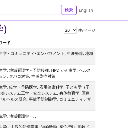
検索
English
)
件/ページ
ーワード
学 - コミュニティ･エンパワメント, 生涯発達, 地域
, 地域看護学 - 予防接種, HPV, がん疫学, ヘルス
ン, タバコ対策, 性感染症対策
学, 疫学・予防医学, 応用健康科学, 子ども学（子
社会システム工学・安全システム, 身体教育学, 医療
ーバルヘルス研究, 事故予防制御学, コミュニティデザ
 地域看護学 - , , ,
学 - 主観的記憶障害, 知的活動, 座位行動, 高齢ド