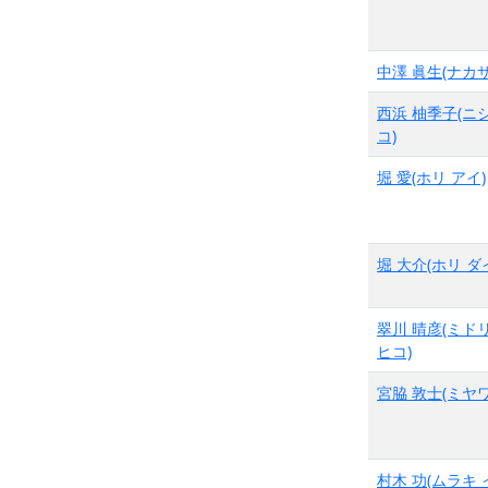
中澤 眞生(ナカザ
西浜 柚季子(ニ
コ)
堀 愛(ホリ アイ)
堀 大介(ホリ ダ
翠川 晴彦(ミド
ヒコ)
宮脇 敦士(ミヤワ
村木 功(ムラキ 