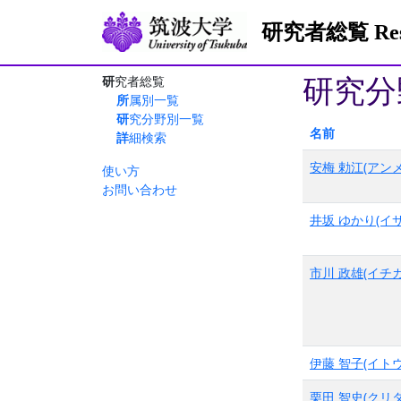
研究者総覧 Resea
研究分
研究者総覧
所属別一覧
研究分野別一覧
名前
詳細検索
安梅 勅江(アンメ
使い方
お問い合わせ
井坂 ゆかり(イサ
市川 政雄(イチカ
伊藤 智子(イトウ
栗田 智史(クリタ