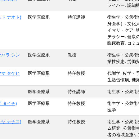
ライバー, 認知機
ト ナオト)
医学医療系
特任講師
衛生学・公衆衛生
身医学）, 文化人
イマリ・ケア, 
テラシー, 健康
臨床教育, コミ
サハラ シン
医学医療系
教授
衛生学・公衆衛生
業性疾患, 労働
ヤマ タケヒ
医学医療系
特任教授
代謝学, 疫学・予
生活習慣病, 糖
医学医療系
特任講師
衛生学・公衆衛生
 タイチ)
医学医療系
特任教授
衛生学・公衆衛生学
医学
ヤ ナナコ)
医学医療系
特任教授
衛生学・公衆衛生
ム研究, 公衆衛生
者の地域医療ケ