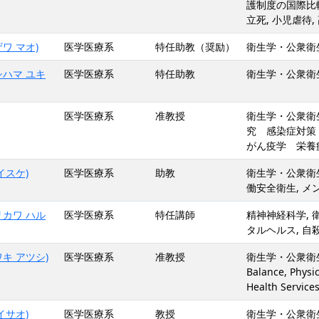
護制度の国際比較
立死, 小児虐待
ワ マオ)
医学医療系
特任助教（奨励）
衛生学・公衆衛生
シハマ ユキ
医学医療系
特任助教
衛生学・公衆衛生
医学医療系
准教授
衛生学・公衆衛生
究 感染症対策
がん疫学 栄
イスケ)
医学医療系
助教
衛生学・公衆衛生
働安全衛生, メ
リカワ ハル
医学医療系
特任講師
精神神経科学, 
タルヘルス, 自
キ アツシ)
医学医療系
准教授
衛生学・公衆衛生学,
Balance, Physi
Health Service
イサオ)
医学医療系
教授
衛生学・公衆衛生学