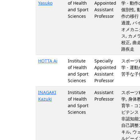
Yasuko
of Health
Appointed
学 - 動作
and Sport
Assistant
個別性, 
Sciences
Professor
作の移行
過渡, バ
オメカニ
ス, カメ
校正, 曲
路疾走
HOTTA Ai
Institute
Specially
スポーツ
of Health
Appointed
学 - 運動
and Sport
Assistant
苦手な子
Sciences
Professor
INAGAKI
Institute
Assistant
スポーツ
Kazuki
of Health
Professor
学, 身体
and Sport
育学 - コ
Sciences
ピテンス
非認知能
自己調整
キル, ウ
ルビーイ