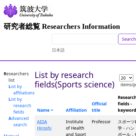
研究者総覧 Researchers Information
Search
日本語
List by research
Researchers
list
fields(Sports science)
items/
List by
affiliations
Researc
List by
Official
fields -
research
Name
Affiliation
title
keyword
fields
Advanced
AIDA
Institute
Professor
スポーツ
search
Hiroshi
of Health
学 - ハン
and Sport
ボール，
Manual