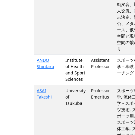
動変容、
人交流、
志決定、
否、メタ
ース、仮
空間と現
空間の繋
り
ANDO
Institute
Assistant
スポーツ
Shintaro
of Health
Professor
学 - 卓球,
and Sport
ーチング
Sciences
ASAI
University
Professor
スポーツ
Takeshi
of
Emeritus
学, 流体
Tsukuba
学 - スポ
ツ技術, 
ポーツ用
スポーツ
体工学, 
ポーツコ