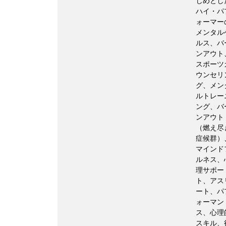
じめとし
ハイ・パ
ォーマー
メンタル
ルス、バ
ンアウト
スポーツ
ウンセリ
グ、メン
ルトレー
ング、バ
ンアウト
（燃え尽
症候群）
マインド
ルネス、
理サポー
ト、アス
ート、パ
ォーマン
ス、心理
スキル、