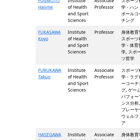
FUJIMOTO
Institute
Associate
スポーツ
Hajime
of Health
Professor
学 - ハン
and Sport
ボールコ
Sciences
チング
FUKASAWA
Institute
Professor
身体教育
Koyo
of Health
スポーツ
and Sport
学 - 体育
Sciences
学, スポ
ツ哲学
FURUKAWA
Institute
Associate
スポーツ
Takuo
of Health
Professor
学 - ラグ
and Sport
ーコーチ
Sciences
グ, ゲー
パフォー
ンス分析,
プレーヤ
ウェルフ
ア
HASEGAWA
Institute
Associate
身体教育