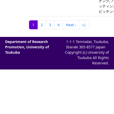
チング, 
ッティン
ピッチン
1
2
3
4
Next ›
»|
Department of Research
1-1-1 Tennodai, Tsukuba,
Promotion, University of
Ibaraki 305-8577 Japan
Tsukuba
Copyright (c) University of
Tsukuba All Rights
Reserved.