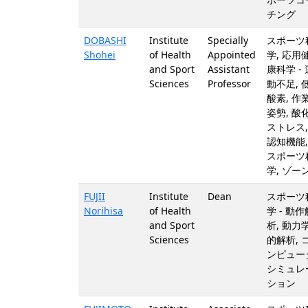
チング
DOBASHI
Institute
Specially
スポーツ
Shohei
of Health
Appointed
学, 応用
and Sport
Assistant
康科学 - 
Sciences
Professor
動不足, 
酸素, 作
姿勢, 酸
ストレス,
認知機能,
スポーツ
学, ゾー
FUJII
Institute
Dean
スポーツ
Norihisa
of Health
学 - 動作
and Sport
析, 動力
Sciences
的解析, 
ンピュー
シミュレ
ション