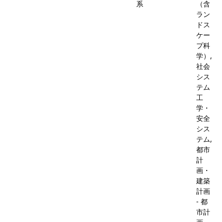
系
（含
ラン
ドス
ケー
プ科
学）,
社会
シス
テム
工
学・
安全
シス
テム,
都市
計
画・
建築
計画
- 都
市計