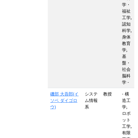
学・
福祉
工学,
認知
科学,
身体
教育
学,
基
盤・
社会
脳科
学 -
磯部 大吾郎(イ
システ
教授
- 構
ソベ ダイゴロ
ム情報
造工
ウ)
系
学,
ロボ
ット
工学,
有限