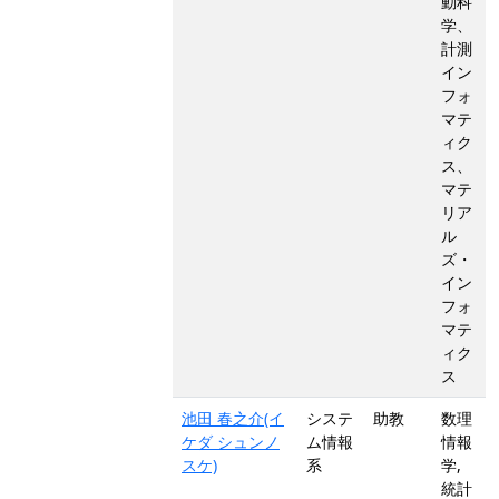
動科
学、
計測
イン
フォ
マテ
ィク
ス、
マテ
リア
ル
ズ・
イン
フォ
マテ
ィク
ス
池田 春之介(イ
システ
助教
数理
ケダ シュンノ
ム情報
情報
スケ)
系
学,
統計