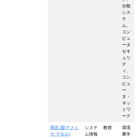
分散
シス
テ
ム、
コン
ピュ
ータ
セキ
ュリ
テ
ィ、
コン
ピュ
ー
タ・
ネッ
トワ
ーク
雨宮 護(アメミ
システ
教授
環境
ヤ マモル)
ム情報
農学