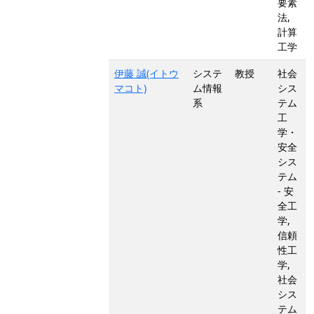
要素
法,
計算
工学
伊藤 誠(イトウ
システ
教授
社会
マコト)
ム情報
シス
系
テム
工
学・
安全
シス
テム
- 安
全工
学,
信頼
性工
学,
社会
シス
テム