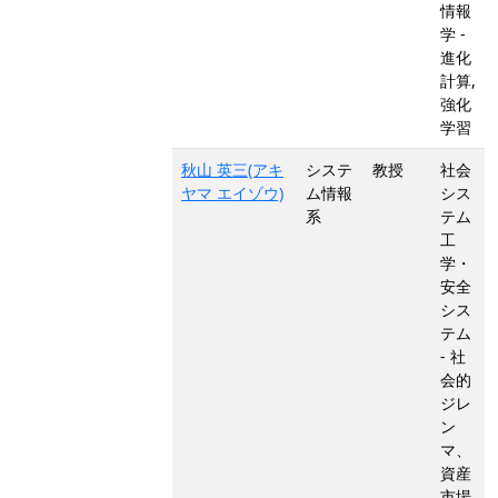
情報
学 -
進化
計算,
強化
学習
秋山 英三(アキ
システ
教授
社会
ヤマ エイゾウ)
ム情報
シス
系
テム
工
学・
安全
シス
テム
- 社
会的
ジレ
ン
マ、
資産
市場