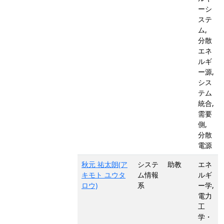
ーシ
ステ
ム,
分散
エネ
ルギ
ー源,
シス
テム
統合,
需要
側,
分散
電源
秋元 祐太朗(ア
システ
助教
エネ
キモト ユウタ
ム情報
ルギ
ロウ)
系
ー学,
電力
工
学・