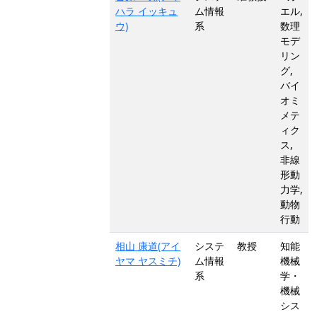
ハラ イッキュ
ム情報
エル,
ウ)
系
数理
モデ
リン
グ,
バイ
オミ
メテ
ィク
ス,
非線
形動
力学,
動物
行動
相山 康道(アイ
システ
教授
知能
ヤマ ヤスミチ)
ム情報
機械
系
学・
機械
シス