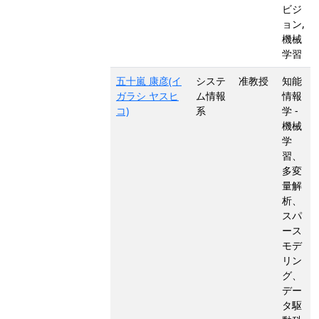
ビジ
ョン,
機械
学習
五十嵐 康彦(イ
システ
准教授
知能
ガラシ ヤスヒ
ム情報
情報
コ)
系
学 -
機械
学
習、
多変
量解
析、
スパ
ース
モデ
リン
グ、
デー
タ駆