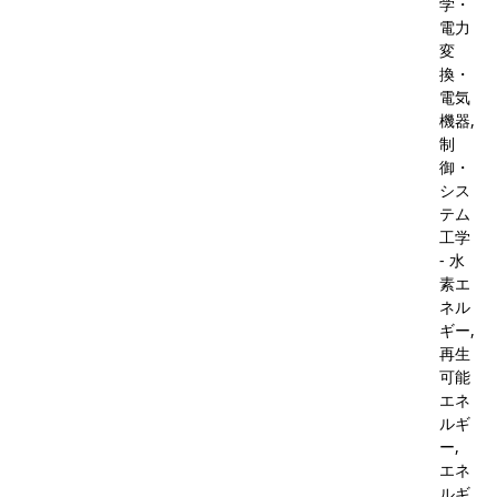
学・
電力
変
換・
電気
機器,
制
御・
シス
テム
工学
- 水
素エ
ネル
ギー,
再生
可能
エネ
ルギ
ー,
エネ
ルギ