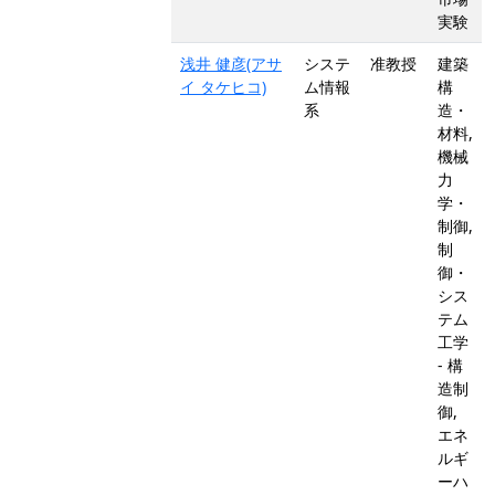
実験
浅井 健彦(アサ
システ
准教授
建築
イ タケヒコ)
ム情報
構
系
造・
材料,
機械
力
学・
制御,
制
御・
シス
テム
工学
- 構
造制
御,
エネ
ルギ
ーハ