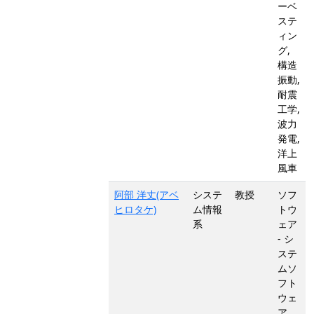
ーベ
ステ
ィン
グ,
構造
振動,
耐震
工学,
波力
発電,
洋上
風車
阿部 洋丈(アベ
システ
教授
ソフ
ヒロタケ)
ム情報
トウ
系
ェア
- シ
ステ
ムソ
フト
ウェ
ア、