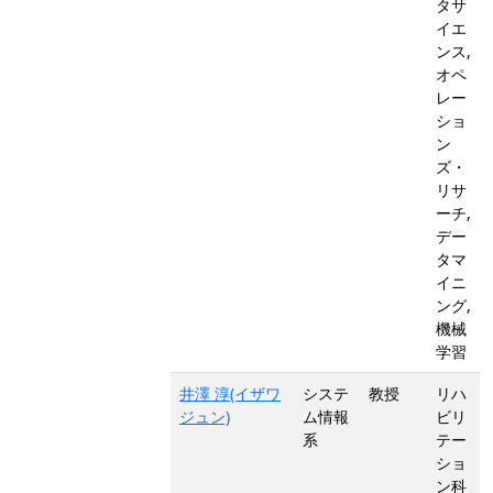
タサ
イエ
ンス,
オペ
レー
ショ
ン
ズ・
リサ
ーチ,
デー
タマ
イニ
ング,
機械
学習
井澤 淳(イザワ
システ
教授
リハ
ジュン)
ム情報
ビリ
系
テー
ショ
ン科