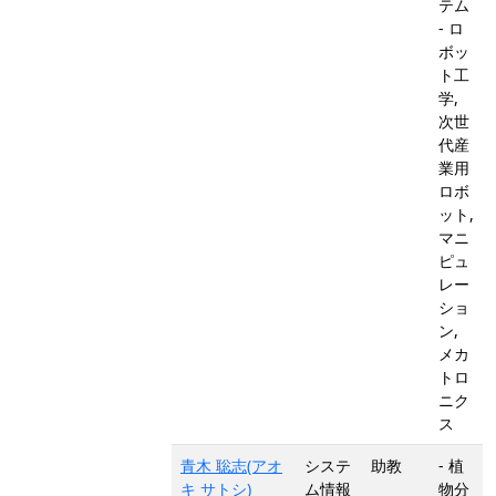
テム
- ロ
ボッ
ト工
学,
次世
代産
業用
ロボ
ット,
マニ
ピュ
レー
ショ
ン,
メカ
トロ
ニク
ス
青木 聡志(アオ
システ
助教
- 植
キ サトシ)
ム情報
物分