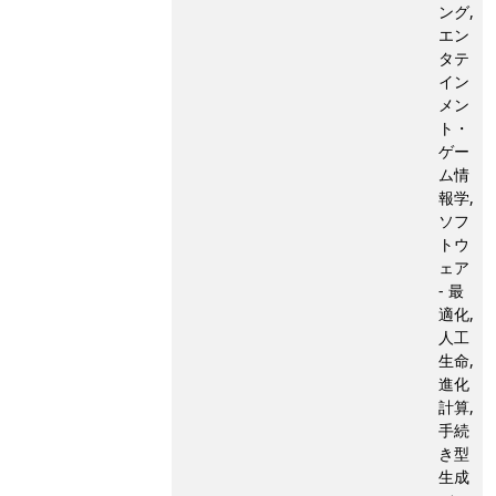
ング,
エン
タテ
イン
メン
ト・
ゲー
ム情
報学,
ソフ
トウ
ェア
- 最
適化,
人工
生命,
進化
計算,
手続
き型
生成