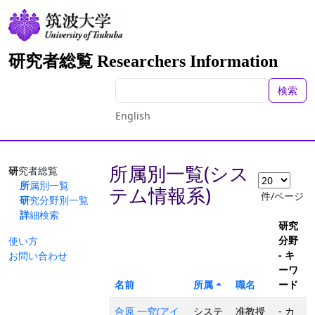
研究者総覧 Researchers Information
検索
English
所属別一覧(シス
研究者総覧
所属別一覧
テム情報系)
件/ページ
研究分野別一覧
詳細検索
研究
分野
使い方
- キ
お問い合わせ
ーワ
名前
所属
職名
ード
合原 一究(アイ
システ
准教授
- カ