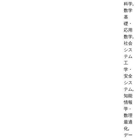
科学,
数学
基
礎・
応用
数学,
社会
シス
テム
工
学・
安全
シス
テム,
知能
情報
学 -
数理
最適
化,
デー