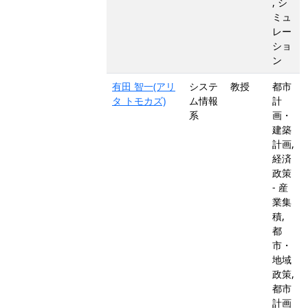
, シ
ミュ
レー
ショ
ン
有田 智一(アリ
システ
教授
都市
タ トモカズ)
ム情報
計
系
画・
建築
計画,
経済
政策
- 産
業集
積,
都
市・
地域
政策,
都市
計画