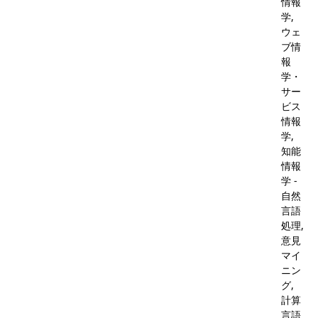
情報
学,
ウェ
ブ情
報
学・
サー
ビス
情報
学,
知能
情報
学 -
自然
言語
処理,
意見
マイ
ニン
グ,
計算
言語