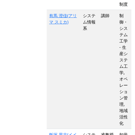
制度
有馬 澄佳(アリ
システ
講師
制
マ スミカ)
ム情報
御・
系
シス
テム
工学
- 生
産シ
ステ
ム工
学,
オペ
レー
ショ
ン管
理,
地域
活性
化
飯塚 里志(イイ
システ
准教授
知覚