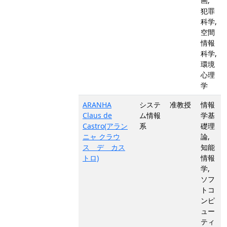
画,
犯罪
科学,
空間
情報
科学,
環境
心理
学
ARANHA
システ
准教授
情報
Claus de
ム情報
学基
Castro(アラン
系
礎理
ニャ クラウ
論,
ス デ カス
知能
トロ)
情報
学,
ソフ
トコ
ンピ
ュー
ティ