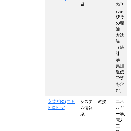
系
類学
およ
びそ
の理
論・
方法
論
（統
計
学、
集団
遺伝
学等
を含
む）
安芸 裕久(アキ
システ
教授
エネ
ヒロヒサ)
ム情報
ルギ
系
ー学,
電力
工