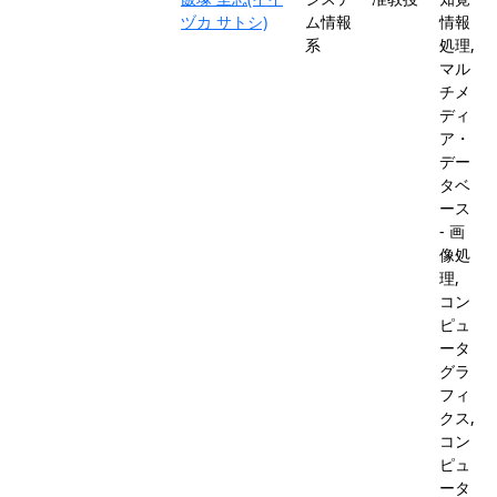
ヅカ サトシ)
ム情報
情報
系
処理,
マル
チメ
ディ
ア・
デー
タベ
ース
- 画
像処
理,
コン
ピュ
ータ
グラ
フィ
クス,
コン
ピュ
ータ