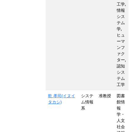
工学,
情報
シス
テム
学,
ヒュ
ーマ
ンフ
ァク
ター,
認知
シス
テム
工学
乾 孝司(イヌイ
システ
准教授
図書
タカシ)
ム情報
館情
系
報
学・
人文
社会