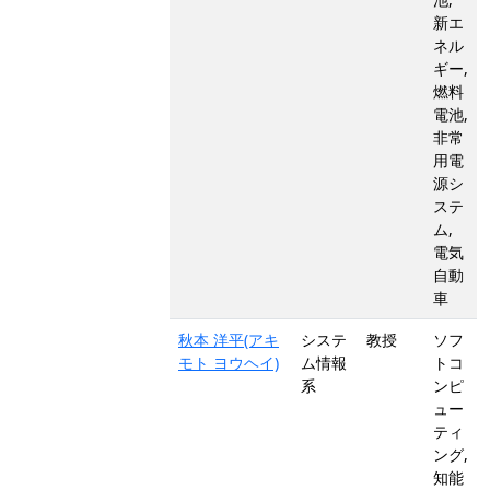
新エ
ネル
ギー,
燃料
電池,
非常
用電
源シ
ステ
ム,
電気
自動
車
秋本 洋平(アキ
システ
教授
ソフ
モト ヨウヘイ)
ム情報
トコ
系
ンピ
ュー
ティ
ング,
知能