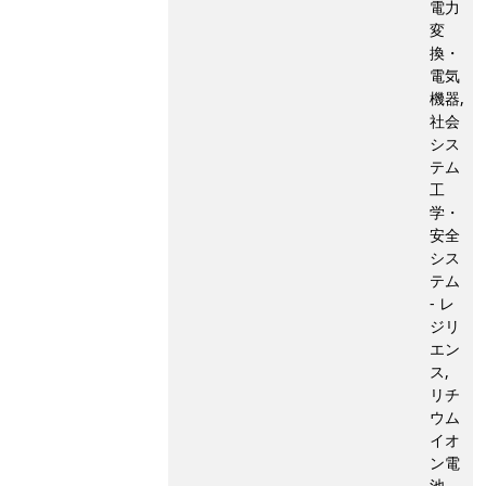
電力
変
換・
電気
機器,
社会
シス
テム
工
学・
安全
シス
テム
- レ
ジリ
エン
ス,
リチ
ウム
イオ
ン電
池,