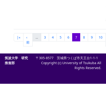
|«
‹
…
3
4
5
6
7
8
9
10
前
筑波大学 研究
〒305-8577 茨城県つくば市天王台1-1-1
推進部
Copyright (c) University of Tsukuba All
Rights Reserved.