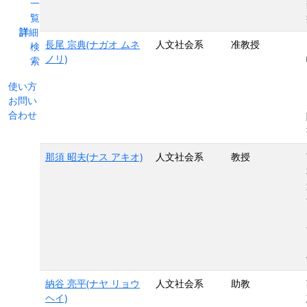
一
覧
詳細
長尾 宗典(ナガオ ムネ
人文社会系
准教授
検
ノリ)
索
使い方
お問い
合わせ
那須 昭夫(ナス アキオ)
人文社会系
教授
納谷 亮平(ナヤ リョウ
人文社会系
助教
ヘイ)