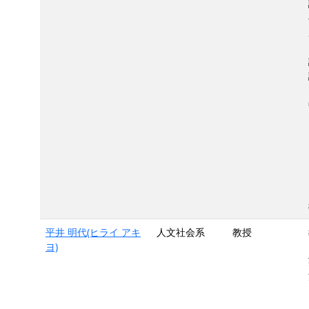
平井 明代(ヒライ アキ
人文社会系
教授
ヨ)