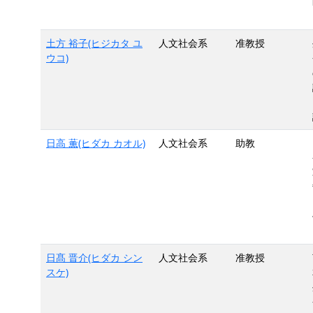
土方 裕子(ヒジカタ ユ
人文社会系
准教授
ウコ)
日高 薫(ヒダカ カオル)
人文社会系
助教
日髙 晋介(ヒダカ シン
人文社会系
准教授
スケ)