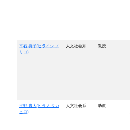
平石 典子(ヒライシ ノ
人文社会系
教授
リコ)
平野 貴大(ヒラノ タカ
人文社会系
助教
ヒロ)