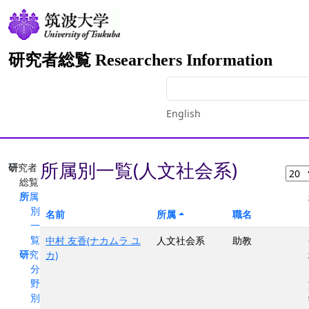
研究者総覧 Researchers Information
English
所属別一覧(人文社会系)
研究者
総覧
所属
別
名前
所属
職名
一
覧
中村 友香(ナカムラ ユ
人文社会系
助教
研究
カ)
分
野
別