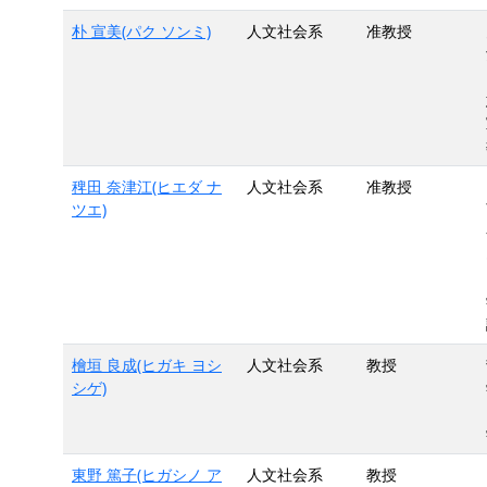
朴 宣美(パク ソンミ)
人文社会系
准教授
稗田 奈津江(ヒエダ ナ
人文社会系
准教授
ツエ)
檜垣 良成(ヒガキ ヨシ
人文社会系
教授
シゲ)
東野 篤子(ヒガシノ ア
人文社会系
教授