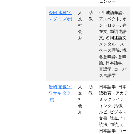
ェンシー
今田 水穂(イ
人
助
- 生成語彙論,
マダ ミズホ)
文
教
アスペクト, オ
社
ントロジー, 存
会
在文, 動詞述語
系
文, 名詞述語文,
メンタル・ス
ペース理論, 概
念意味論, 意味
論, 日本語学,
言語学, コーパ
ス言語学
岩崎 拓也(イ
人
助
日本語学, 日本
ワサキ タク
文
教
語教育 - アカデ
ヤ)
社
ミックライテ
会
ィング, 括弧,
系
ルビ, ビジネス
文書, 読点, 句
読法, 句読点,
日本語学, コー