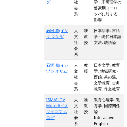
グ)
社
学 - 宋明理学の
会
啓蒙期ヨーロ
系
ッパに対する
影響
石田 尊(イシ
人
准
日本語学, 言語
ダ タケル)
文
教
学 - 現代日本語
社
授
文法, 統語論
会
系
石塚 修(イシ
人
教
日本文学, 教育
ヅカ オサム)
文
授
学, 地域研究 -
社
西鶴, 茶の湯,
会
文学教育, 古典
系
教育, 作文教育
ISMAILOV
人
准
教育心理学, 教
Murod(イス
文
教
育学, 国際関係
マイロフ ム
社
授
論 -
ロド)
会
Interactive
系
English