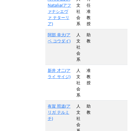
Natalia(アフ
文
任
ァナシエヴ
社
准
ァ ナターリ
会
教
ア)
系
授
阿部 幸大(ア
人
助
ベ コウダイ)
文
教
社
会
系
新井 才二(ア
人
准
ライ サイジ)
文
教
社
授
会
系
有賀 照道(ア
人
助
リガ テルミ
文
教
チ)
社
会
系