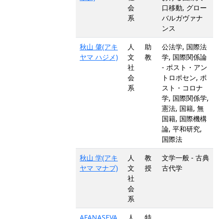
会
口移動, グロー
系
バルガヴァナ
ンス
秋山 肇(アキ
人
助
公法学, 国際法
ヤマ ハジメ)
文
教
学, 国際関係論
社
- ポスト・アン
会
トロポセン, ポ
系
スト・コロナ
学, 国際関係学,
憲法, 国籍, 無
国籍, 国際機構
論, 平和研究,
国際法
秋山 学(アキ
人
教
文学一般 - 古典
ヤマ マナブ)
文
授
古代学
社
会
系
AFANASEVA
人
特