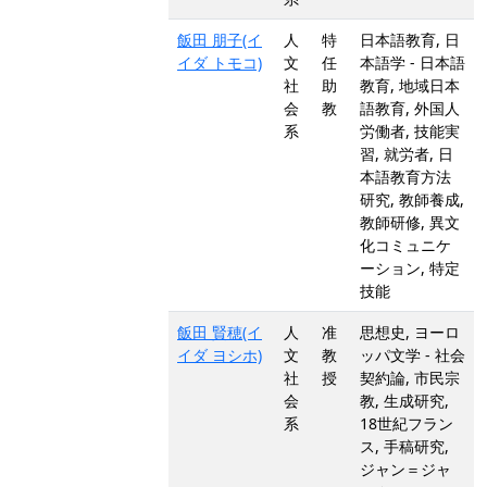
飯田 朋子(イ
人
特
日本語教育, 日
イダ トモコ)
文
任
本語学 - 日本語
社
助
教育, 地域日本
会
教
語教育, 外国人
系
労働者, 技能実
習, 就労者, 日
本語教育方法
研究, 教師養成,
教師研修, 異文
化コミュニケ
ーション, 特定
技能
飯田 賢穂(イ
人
准
思想史, ヨーロ
イダ ヨシホ)
文
教
ッパ文学 - 社会
社
授
契約論, 市民宗
会
教, 生成研究,
系
18世紀フラン
ス, 手稿研究,
ジャン＝ジャ