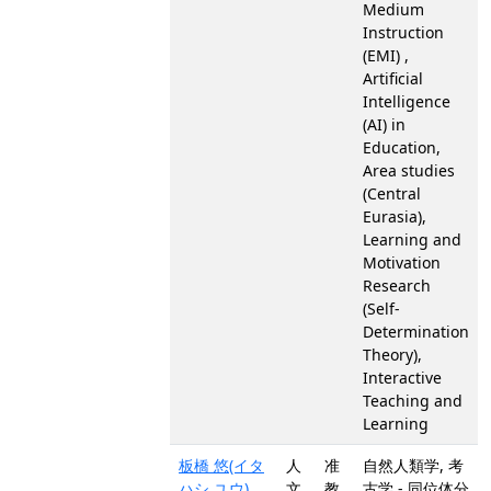
Medium
Instruction
(EMI) ,
Artificial
Intelligence
(AI) in
Education,
Area studies
(Central
Eurasia),
Learning and
Motivation
Research
(Self-
Determination
Theory),
Interactive
Teaching and
Learning
板橋 悠(イタ
人
准
自然人類学, 考
ハシ ユウ)
文
教
古学 - 同位体分