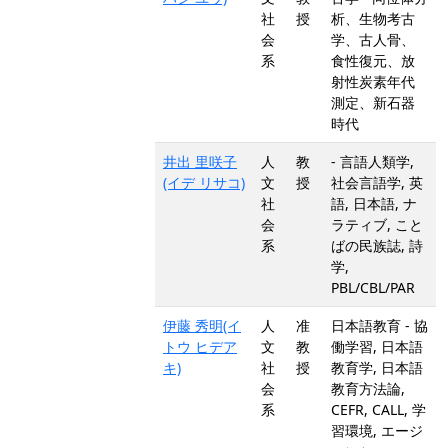
社
授
析、生物考古
会
学、古人骨、
系
食性復元、放
射性炭素年代
測定、新石器
時代
井出 里咲子
人
教
- 言語人類学,
(イデ リサコ)
文
授
社会言語学, 英
社
語, 日本語, ナ
会
ラティブ, こと
系
ばの民族誌, 詩
学,
PBL/CBL/PAR
伊藤 秀明(イ
人
准
日本語教育 - 協
トウ ヒデア
文
教
働学習, 日本語
キ)
社
授
教育学, 日本語
会
教育方法論,
系
CEFR, CALL, 学
習環境, エージ