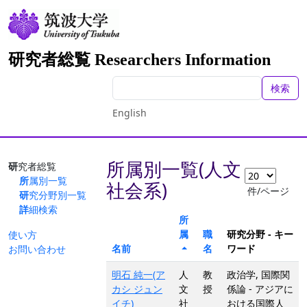
研究者総覧 Researchers Information
検索
English
所属別一覧(人文
研究者総覧
所属別一覧
社会系)
件/ページ
研究分野別一覧
詳細検索
所
属
職
研究分野 - キー
使い方
名前
名
ワード
お問い合わせ
明石 純一(ア
人
教
政治学, 国際関
カシ ジュン
文
授
係論 - アジアに
イチ)
社
おける国際人