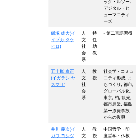
ック・ルソー,
デジタル・ヒ
ューマニティ
ーズ
飯塚 雄大(イ
人
特
- 第二言語習得
イヅカ タケ
文
任
ヒロ)
社
助
会
教
系
五十嵐 泰正
人
教
社会学 - コミュ
(イガラシ ヤ
文
授
ニティ形成, ま
スマサ)
社
ちづくり, 都市,
会
グローバル化,
系
東京, 柏, 観光,
都市農業, 福島
第一原発事故
からの復興
井川 義次(イ
人
教
中国哲学・印
ガワ ヨシツ
文
授
度哲学・仏教