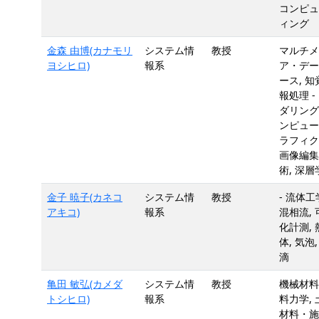
コンピュ
ィング
金森 由博(カナモリ
システム情
教授
マルチメ
ヨシヒロ)
報系
ア・デー
ース, 知
報処理 -
ダリング,
ンピュー
ラフィク
画像編集
術, 深層
金子 暁子(カネコ
システム情
教授
- 流体工
アキコ)
報系
混相流, 
化計測, 
体, 気泡,
滴
亀田 敏弘(カメダ
システム情
教授
機械材料
トシヒロ)
報系
料力学, 
材料・施