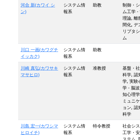
河合 新(カワイ シ
システム情
助教
制御・シ
ン)
報系
ム工学 -
理論, 離
間化, デ
リプタシ
ム
川口 一画(カワグチ
システム情
助教
イッカク)
報系
川崎 真弘(カワサキ
システム情
准教授
基盤・社
マサヒロ)
報系
科学, 認
学, 実験
学 - 脳波
知心理学,
ミュニケ
ョン, 認
科学
川島 宏一(カワシマ
システム情
特令教授
社会シス
ヒロイチ)
報系
工学・安
ステム, 