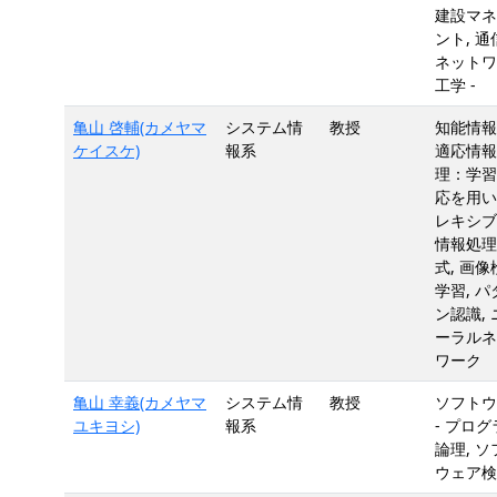
建設マネ
ント, 通
ネットワ
工学 -
亀山 啓輔(カメヤマ
システム情
教授
知能情報
ケイスケ)
報系
適応情報
理：学習
応を用い
レキシブ
情報処理
式, 画像
学習, パ
ン認識, 
ーラルネ
ワーク
亀山 幸義(カメヤマ
システム情
教授
ソフトウ
ユキヨシ)
報系
- プロ
論理, ソ
ウェア検