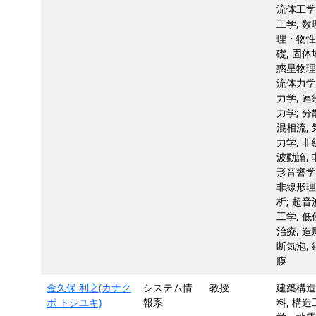
流体工学,
工学, 数
理・物性
礎, 固体
惑星物理
流体力学,
力学, 連
力学; 分
混相流, 
力学, 非
波動論, 
形音響学;
非線形理
析; 超音
工学, 低
治療, 造
断気泡, 
膜
金久保 利之(カナク
システム情
教授
建築構造
ボ トシユキ)
報系
料, 構造