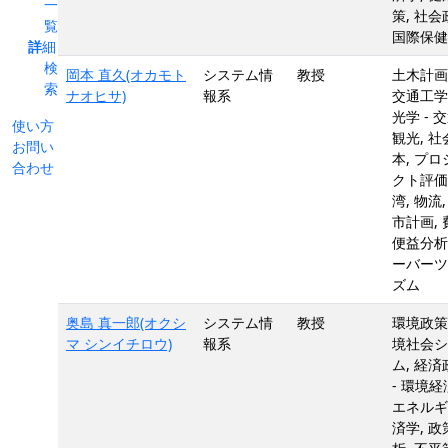
一
策, 社会
覧
国際保健
詳細
検
岡本 直久(オカモト
システム情
教授
土木計画
索
ナオヒサ)
報系
交通工学,
光学 - 交
使い方
観光, 社
お問い
本, プロ
合わせ
クト評価,
湾, 物流,
市計画, 
便益分析,
ーバーツ
ズム
奥島 真一郎(オクシ
システム情
教授
環境政策
マ シンイチロウ)
報系
境社会シ
ム, 経済
- 環境経
エネルギ
済学, 政