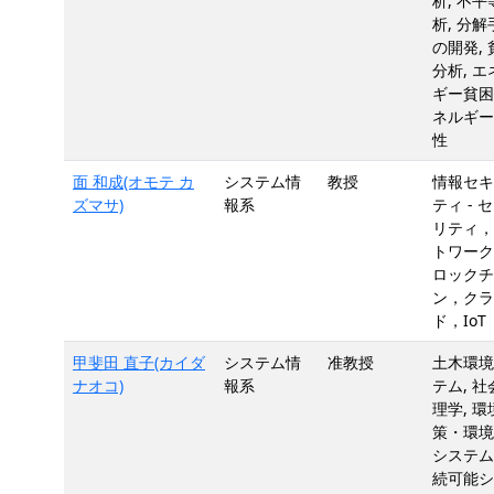
析, 不平
析, 分解
の開発, 
分析, エ
ギー貧困
ネルギー
性
面 和成(オモテ カ
システム情
教授
情報セキ
ズマサ)
報系
ティ - 
リティ，
トワーク
ロックチ
ン，クラ
ド，IoT
甲斐田 直子(カイダ
システム情
准教授
土木環境
ナオコ)
報系
テム, 社
理学, 環
策・環境
システム,
続可能シ