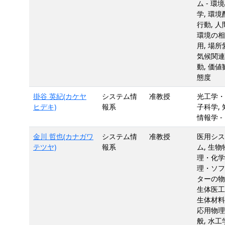
ム - 環
学, 環境
行動, 人
環境の相
用, 場所
気候関連
動, 価値
態度
掛谷 英紀(カケヤ
システム情
准教授
光工学・
ヒデキ)
報系
子科学, 
情報学 -
金川 哲也(カナガワ
システム情
准教授
医用シス
テツヤ)
報系
ム, 生物
理・化学
理・ソフ
ターの物
生体医工
生体材料
応用物理
般, 水工