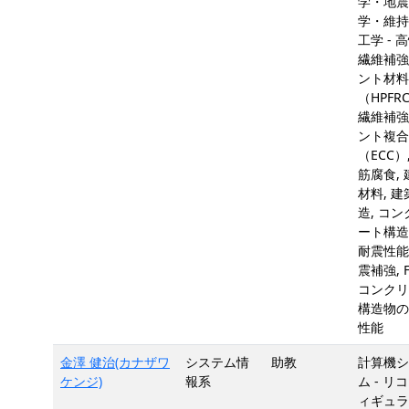
学・地震
学・維持
工学 - 
繊維補強
ント材料
（HPFRC
繊維補強
ント複合
（ECC）
筋腐食, 
材料, 建
造, コン
ート構造
耐震性能,
震補強, F
コンクリ
構造物の
性能
金澤 健治(カナザワ
システム情
助教
計算機シ
ケンジ)
報系
ム - リ
ィギュラ