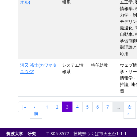
オル)
報系
ム工学, 
情報学, 
力学・制
モデリン
最適化, 
自動車, 
学習制御,
御理論と
応用
河又 裕士(カワマタ
システム情
特任助教
ウェブ情
ユウジ)
報系
学・サー
情報学 -
推論, 連
習
|«
‹
1
2
3
4
5
6
7
…
次
前
›
筑波大学 研究
〒305-8577 茨城県つくば市天王台1-1-1