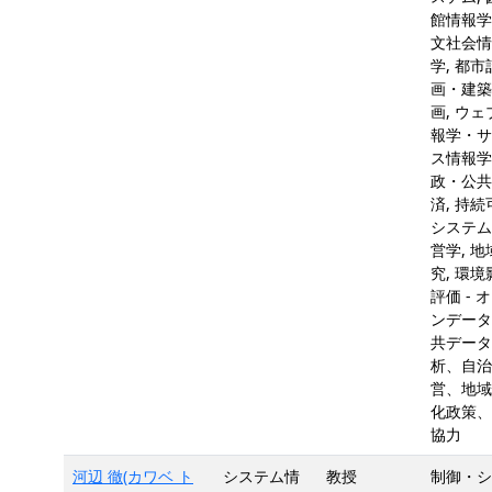
館情報学
文社会情
学, 都市
画・建築
画, ウェ
報学・サ
ス情報学,
政・公共
済, 持続
システム,
営学, 地
究, 環境
評価 - 
ンデータ
共データ
析、自治
営、地域
化政策、
協力
河辺 徹(カワベ ト
システム情
教授
制御・シ