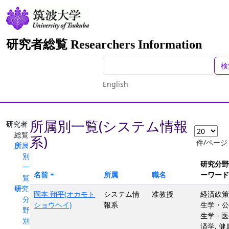
研究者総覧 Researchers Information
検
English
所属別一覧(システム情報
研究者
総覧
系)
件/ページ
所属
別
研究分野 
一
名前
所属
職名
ーワード
覧
研究
岡本 翔平(オカモト
システム情
准教授
経済政策,
分
ショウヘイ)
報系
生学・公
野
生学 - 
別
済学, 健